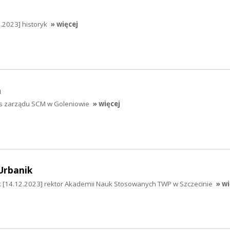
2.2023] historyk
» więcej
a
es zarządu SCM w Goleniowie
» więcej
Urbanik
 [14.12.2023] rektor Akademii Nauk Stosowanych TWP w Szczecinie
» wi