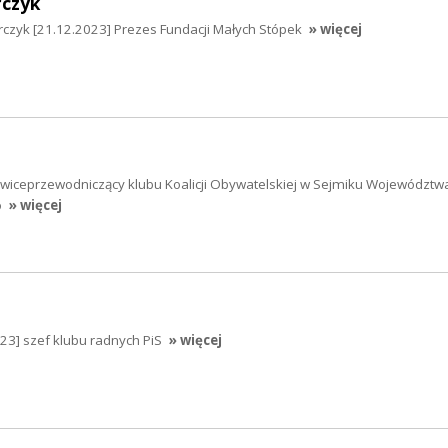
rczyk
czyk [21.12.2023] Prezes Fundacji Małych Stópek
» więcej
] wiceprzewodniczący klubu Koalicji Obywatelskiej w Sejmiku Województw
o
» więcej
023] szef klubu radnych PiS
» więcej