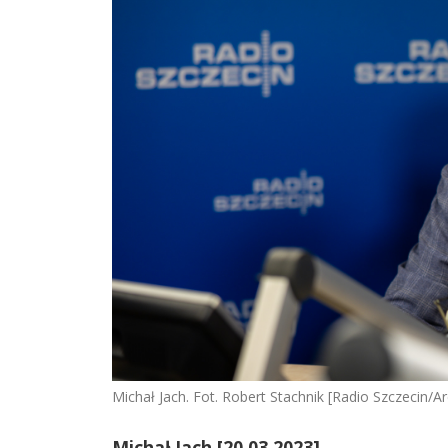
Michał Jach. Fot. Robert Stachnik [Radio Szczecin/
Michał Jach [20.03.2023]