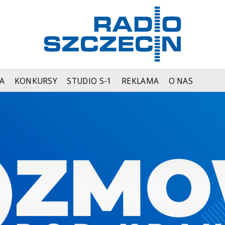
A
KONKURSY
STUDIO S-1
REKLAMA
O NAS