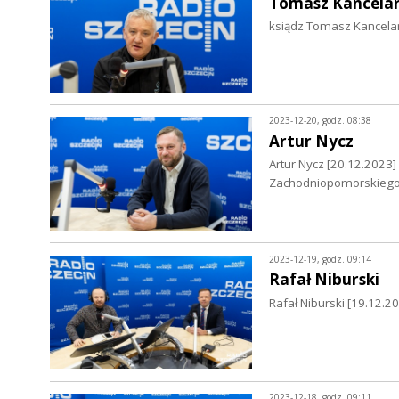
Tomasz Kancela
ksiądz Tomasz Kancelar
2023-12-20, godz. 08:38
Artur Nycz
Artur Nycz [20.12.2023
Zachodniopomorskieg
2023-12-19, godz. 09:14
Rafał Niburski
Rafał Niburski [19.12.2
2023-12-18, godz. 09:11