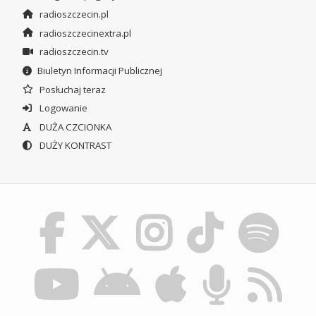
radioszczecin.pl
radioszczecinextra.pl
radioszczecin.tv
Biuletyn Informacji Publicznej
Posłuchaj teraz
Logowanie
DUŻA CZCIONKA
DUŻY KONTRAST