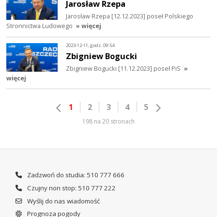
Jarosław Rzepa
Jarosław Rzepa [12.12.2023] poseł Polskiego
Stronnictwa Ludowego
» więcej
2023-12-11, godz. 09:54
Zbigniew Bogucki
Zbigniew Bogucki [11.12.2023] poseł PiS
»
więcej
1
2
3
4
5
198 na 20 stronach
Zadzwoń do studia: 510 777 666
Czujny non stop: 510 777 222
Wyślij do nas wiadomość
Prognoza pogody