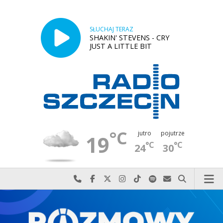
SŁUCHAJ TERAZ
SHAKIN' STEVENS - CRY
JUST A LITTLE BIT
°C
jutro
pojutrze
19
°C
°C
24
30
Najlepiej po prostu do nas zadzwoń
Odwiedź nas na Facebook-u
Odwiedź nas na X
Odwiedź nas na Instagram-ie
Odwiedź nas na TikTok-u
Szukaj nas na Spotify
Wyślij do nas w
Szukaj