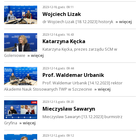
2023-12-18, godz. 09:11
Wojciech Lizak
dr Wojciech Lizak [18.12.2023] historyk
» więcej
2023-12-14, godz. 16:43
Katarzyna Kęcka
Katarzyna Kęcka, prezes zarządu SCM w
Goleniowie
» więcej
2023-12-14, godz. 09:44
Prof. Waldemar Urbanik
Prof. Waldemar Urbanik [14.12.2023] rektor
Akademii Nauk Stosowanych TWP w Szczecinie
» więcej
2023-12-13, godz. 09:20
Mieczysław Sawaryn
Mieczysław Sawaryn [13.12.2023] burmistrz
Gryfina
» więcej
2023-12-12, godz. 09:12