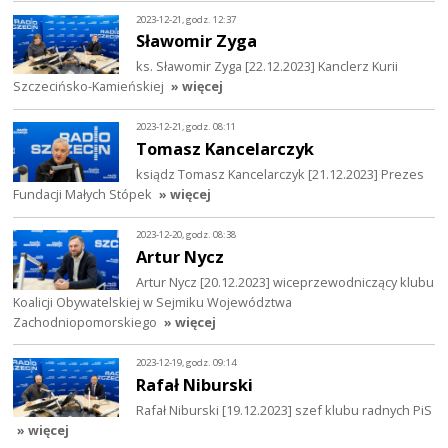
2023-12-21, godz. 12:37
Sławomir Zyga
ks. Sławomir Zyga [22.12.2023] Kanclerz Kurii
Szczecińsko-Kamieńskiej
» więcej
2023-12-21, godz. 08:11
Tomasz Kancelarczyk
ksiądz Tomasz Kancelarczyk [21.12.2023] Prezes
Fundacji Małych Stópek
» więcej
2023-12-20, godz. 08:38
Artur Nycz
Artur Nycz [20.12.2023] wiceprzewodniczący klubu
Koalicji Obywatelskiej w Sejmiku Województwa
Zachodniopomorskiego
» więcej
2023-12-19, godz. 09:14
Rafał Niburski
Rafał Niburski [19.12.2023] szef klubu radnych PiS
» więcej