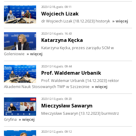
2023-12-18, godz. 09:11
Wojciech Lizak
dr Wojciech Lizak [18.12.2023] historyk
» więcej
2023-12-14, godz. 16:43
Katarzyna Kęcka
Katarzyna Kęcka, prezes zarządu SCM w
Goleniowie
» więcej
2023-12-14, godz. 09:44
Prof. Waldemar Urbanik
Prof. Waldemar Urbanik [14.12.2023] rektor
Akademii Nauk Stosowanych TWP w Szczecinie
» więcej
2023-12-13, godz. 09:20
Mieczysław Sawaryn
Mieczysław Sawaryn [13.12.2023] burmistrz
Gryfina
» więcej
2023-12-12, godz. 09:12