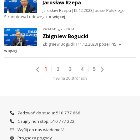
Jarosław Rzepa
Jarosław Rzepa [12.12.2023] poseł Polskiego
Stronnictwa Ludowego
» więcej
2023-12-11, godz. 09:54
Zbigniew Bogucki
Zbigniew Bogucki [11.12.2023] poseł PiS
»
więcej
1
2
3
4
5
198 na 20 stronach
Zadzwoń do studia: 510 777 666
Czujny non stop: 510 777 222
Wyślij do nas wiadomość
Prognoza pogody