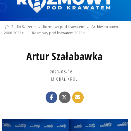
Radio Szczecin
»
Rozmowy pod krawatem
»
Archiwum audycji
2006-2023 r.
»
Rozmowy pod krawatem 2023 r.
Artur Szałabawka
2023-05-16
MICHAŁ KRÓL