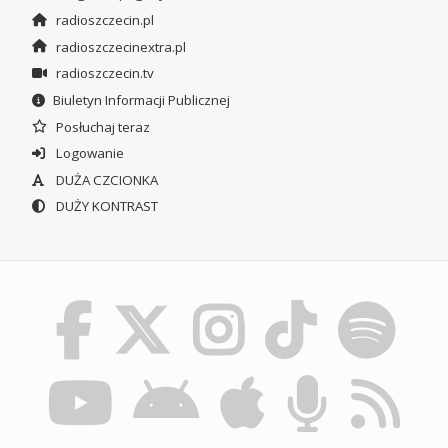
radioszczecin.pl
radioszczecinextra.pl
radioszczecin.tv
Biuletyn Informacji Publicznej
Posłuchaj teraz
Logowanie
DUŻA CZCIONKA
DUŻY KONTRAST