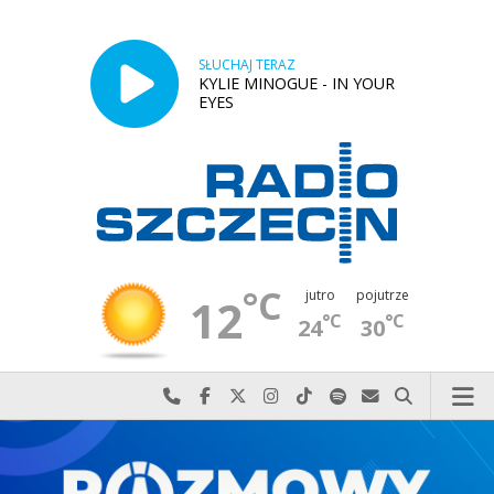
SŁUCHAJ TERAZ
KYLIE MINOGUE - IN YOUR
EYES
°C
jutro
pojutrze
12
°C
°C
24
30
Najlepiej po prostu do nas zadzwoń
Odwiedź nas na Facebook-u
Odwiedź nas na X
Odwiedź nas na Instagram-ie
Odwiedź nas na TikTok-u
Szukaj nas na Spotify
Wyślij do nas w
Szukaj