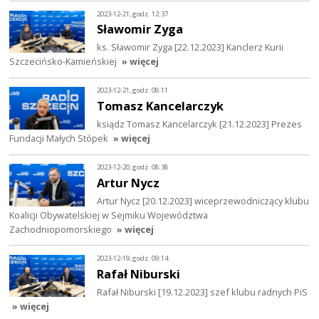
2023-12-21, godz. 12:37
Sławomir Zyga
ks. Sławomir Zyga [22.12.2023] Kanclerz Kurii
Szczecińsko-Kamieńskiej
» więcej
2023-12-21, godz. 08:11
Tomasz Kancelarczyk
ksiądz Tomasz Kancelarczyk [21.12.2023] Prezes
Fundacji Małych Stópek
» więcej
2023-12-20, godz. 08:38
Artur Nycz
Artur Nycz [20.12.2023] wiceprzewodniczący klubu
Koalicji Obywatelskiej w Sejmiku Województwa
Zachodniopomorskiego
» więcej
2023-12-19, godz. 09:14
Rafał Niburski
Rafał Niburski [19.12.2023] szef klubu radnych PiS
» więcej