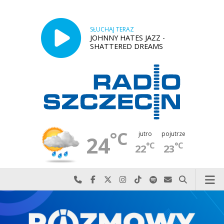
SŁUCHAJ TERAZ
JOHNNY HATES JAZZ -
SHATTERED DREAMS
°C
jutro
pojutrze
24
°C
°C
22
23
Najlepiej po prostu do nas zadzwoń
Odwiedź nas na Facebook-u
Odwiedź nas na X
Odwiedź nas na Instagram-ie
Odwiedź nas na TikTok-u
Szukaj nas na Spotify
Wyślij do nas w
Szukaj