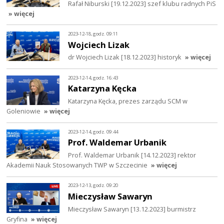
Rafał Niburski [19.12.2023] szef klubu radnych PiS
» więcej
2023-12-18, godz. 09:11
Wojciech Lizak
dr Wojciech Lizak [18.12.2023] historyk
» więcej
2023-12-14, godz. 16:43
Katarzyna Kęcka
Katarzyna Kęcka, prezes zarządu SCM w
Goleniowie
» więcej
2023-12-14, godz. 09:44
Prof. Waldemar Urbanik
Prof. Waldemar Urbanik [14.12.2023] rektor
Akademii Nauk Stosowanych TWP w Szczecinie
» więcej
2023-12-13, godz. 09:20
Mieczysław Sawaryn
Mieczysław Sawaryn [13.12.2023] burmistrz
Gryfina
» więcej