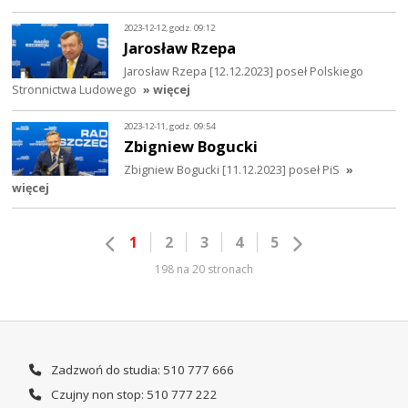
2023-12-12, godz. 09:12
Jarosław Rzepa
Jarosław Rzepa [12.12.2023] poseł Polskiego
Stronnictwa Ludowego
» więcej
2023-12-11, godz. 09:54
Zbigniew Bogucki
Zbigniew Bogucki [11.12.2023] poseł PiS
»
więcej
1
2
3
4
5
198 na 20 stronach
Zadzwoń do studia: 510 777 666
Czujny non stop: 510 777 222