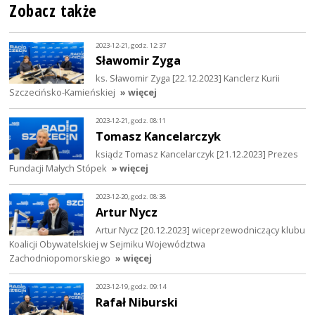
Zobacz także
2023-12-21, godz. 12:37
Sławomir Zyga
ks. Sławomir Zyga [22.12.2023] Kanclerz Kurii
Szczecińsko-Kamieńskiej
» więcej
2023-12-21, godz. 08:11
Tomasz Kancelarczyk
ksiądz Tomasz Kancelarczyk [21.12.2023] Prezes
Fundacji Małych Stópek
» więcej
2023-12-20, godz. 08:38
Artur Nycz
Artur Nycz [20.12.2023] wiceprzewodniczący klubu
Koalicji Obywatelskiej w Sejmiku Województwa
Zachodniopomorskiego
» więcej
2023-12-19, godz. 09:14
Rafał Niburski