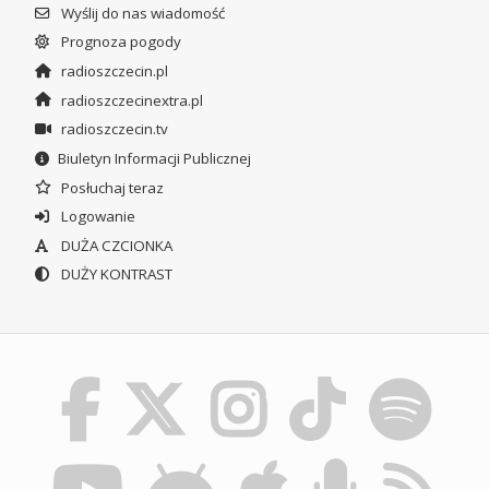
Wyślij do nas wiadomość
Prognoza pogody
radioszczecin.pl
radioszczecinextra.pl
radioszczecin.tv
Biuletyn Informacji Publicznej
Posłuchaj teraz
Logowanie
DUŻA CZCIONKA
DUŻY KONTRAST