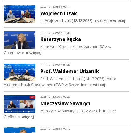
2023-12-18, godz. 09:11
Wojciech Lizak
dr Wojciech Lizak [18.12.2023] historyk
» więcej
2023-12-14, godz. 16:43
Katarzyna Kęcka
Katarzyna Kęcka, prezes zarządu SCM w
Goleniowie
» więcej
2023-12-14, godz. 09:44
Prof. Waldemar Urbanik
Prof. Waldemar Urbanik [14.12.2023] rektor
Akademii Nauk Stosowanych TWP w Szczecinie
» więcej
2023-12-13, godz. 09:20
Mieczysław Sawaryn
Mieczysław Sawaryn [13.12.2023] burmistrz
Gryfina
» więcej
2023-12-12, godz. 09:12