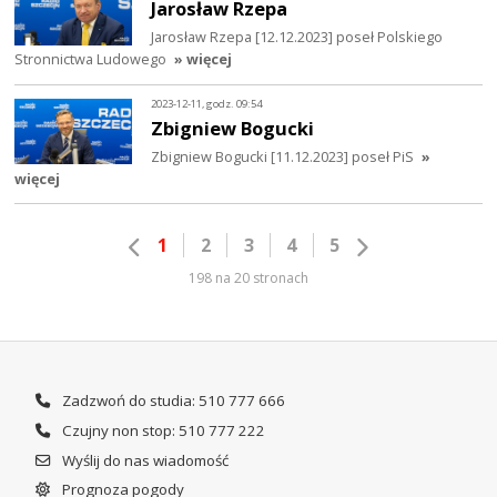
Jarosław Rzepa
Jarosław Rzepa [12.12.2023] poseł Polskiego
Stronnictwa Ludowego
» więcej
2023-12-11, godz. 09:54
Zbigniew Bogucki
Zbigniew Bogucki [11.12.2023] poseł PiS
»
więcej
1
2
3
4
5
198 na 20 stronach
Zadzwoń do studia: 510 777 666
Czujny non stop: 510 777 222
Wyślij do nas wiadomość
Prognoza pogody