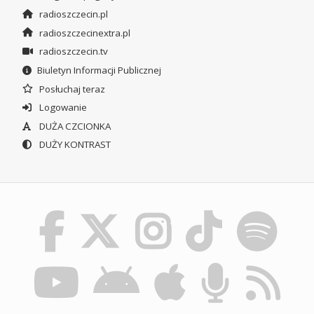
radioszczecin.pl
radioszczecinextra.pl
radioszczecin.tv
Biuletyn Informacji Publicznej
Posłuchaj teraz
Logowanie
DUŻA CZCIONKA
DUŻY KONTRAST