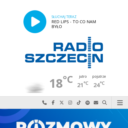
SŁUCHAJ TERAZ
RED LIPS - TO CO NAM
BYŁO
°C
jutro
pojutrze
18
°C
°C
21
24
Najlepiej po prostu do nas zadzwoń
Odwiedź nas na Facebook-u
Odwiedź nas na X
Odwiedź nas na Instagram-ie
Odwiedź nas na TikTok-u
Szukaj nas na Spotify
Wyślij do nas w
Szukaj