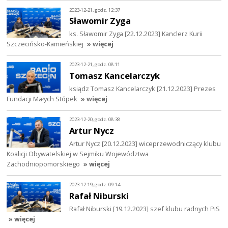
2023-12-21, godz. 12:37
Sławomir Zyga
ks. Sławomir Zyga [22.12.2023] Kanclerz Kurii
Szczecińsko-Kamieńskiej
» więcej
2023-12-21, godz. 08:11
Tomasz Kancelarczyk
ksiądz Tomasz Kancelarczyk [21.12.2023] Prezes
Fundacji Małych Stópek
» więcej
2023-12-20, godz. 08:38
Artur Nycz
Artur Nycz [20.12.2023] wiceprzewodniczący klubu
Koalicji Obywatelskiej w Sejmiku Województwa
Zachodniopomorskiego
» więcej
2023-12-19, godz. 09:14
Rafał Niburski
Rafał Niburski [19.12.2023] szef klubu radnych PiS
» więcej