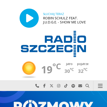
SŁUCHAJ TERAZ
ROBIN SCHULZ FEAT.
J.U.D.G.E. - SHOW ME LOVE
°C
jutro
pojutrze
19
°C
°C
30
32
Najlepiej po prostu do nas zadzwoń
Odwiedź nas na Facebook-u
Odwiedź nas na X
Odwiedź nas na Instagram-ie
Odwiedź nas na TikTok-u
Szukaj nas na Spotify
Wyślij do nas w
Szukaj