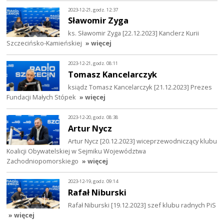
2023-12-21, godz. 12:37
Sławomir Zyga
ks. Sławomir Zyga [22.12.2023] Kanclerz Kurii
Szczecińsko-Kamieńskiej
» więcej
2023-12-21, godz. 08:11
Tomasz Kancelarczyk
ksiądz Tomasz Kancelarczyk [21.12.2023] Prezes
Fundacji Małych Stópek
» więcej
2023-12-20, godz. 08:38
Artur Nycz
Artur Nycz [20.12.2023] wiceprzewodniczący klubu
Koalicji Obywatelskiej w Sejmiku Województwa
Zachodniopomorskiego
» więcej
2023-12-19, godz. 09:14
Rafał Niburski
Rafał Niburski [19.12.2023] szef klubu radnych PiS
» więcej