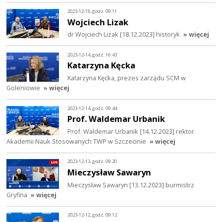
2023-12-18, godz. 09:11
Wojciech Lizak
dr Wojciech Lizak [18.12.2023] historyk
» więcej
2023-12-14, godz. 16:43
Katarzyna Kęcka
Katarzyna Kęcka, prezes zarządu SCM w
Goleniowie
» więcej
2023-12-14, godz. 09:44
Prof. Waldemar Urbanik
Prof. Waldemar Urbanik [14.12.2023] rektor
Akademii Nauk Stosowanych TWP w Szczecinie
» więcej
2023-12-13, godz. 09:20
Mieczysław Sawaryn
Mieczysław Sawaryn [13.12.2023] burmistrz
Gryfina
» więcej
2023-12-12, godz. 09:12