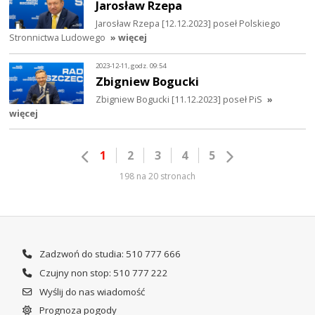
Jarosław Rzepa
Jarosław Rzepa [12.12.2023] poseł Polskiego
Stronnictwa Ludowego
» więcej
2023-12-11, godz. 09:54
Zbigniew Bogucki
Zbigniew Bogucki [11.12.2023] poseł PiS
»
więcej
1
2
3
4
5
198 na 20 stronach
Zadzwoń do studia: 510 777 666
Czujny non stop: 510 777 222
Wyślij do nas wiadomość
Prognoza pogody