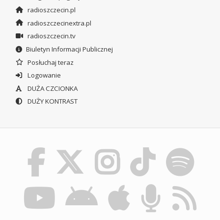
radioszczecin.pl
radioszczecinextra.pl
radioszczecin.tv
Biuletyn Informacji Publicznej
Posłuchaj teraz
Logowanie
DUŻA CZCIONKA
DUŻY KONTRAST