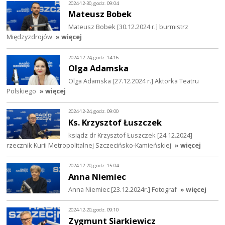
2024-12-30, godz. 09:04
Mateusz Bobek
Mateusz Bobek [30.12.2024 r.] burmistrz
Międzyzdrojów
» więcej
2024-12-24, godz. 14:16
Olga Adamska
Olga Adamska [27.12.2024 r.] Aktorka Teatru
Polskiego
» więcej
2024-12-24, godz. 09:00
Ks. Krzysztof Łuszczek
ksiądz dr Krzysztof Łuszczek [24.12.2024]
rzecznik Kurii Metropolitalnej Szczecińsko-Kamieńskiej
» więcej
2024-12-20, godz. 15:04
Anna Niemiec
Anna Niemiec [23.12.2024r.] Fotograf
» więcej
2024-12-20, godz. 09:10
Zygmunt Siarkiewicz