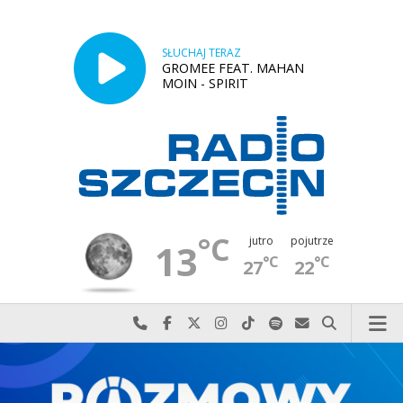
SŁUCHAJ TERAZ
GROMEE FEAT. MAHAN
MOIN - SPIRIT
°C
jutro
pojutrze
13
°C
°C
27
22
Najlepiej po prostu do nas zadzwoń
Odwiedź nas na Facebook-u
Odwiedź nas na X
Odwiedź nas na Instagram-ie
Odwiedź nas na TikTok-u
Szukaj nas na Spotify
Wyślij do nas w
Szukaj