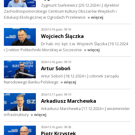
Zygmunt Siarkiewicz [20.12.2024 r.] dyrektor
Zachodniopomorskiego Centrum Kultury Obszarów Wiejskich i
Edukacji Ekologicznej w Ogrodach Przelewice
» więcej
2024-12-19, godz. 09:18
Wojciech Ślączka
Dr hab. inż. kpt. ż.w. Wojciech Ślączka [19.12.2024
r.] rektor Politechniki Morskiej w Szczecinie
» więcej
2024-12-18, godz. 09:10
Artur Soboń
Artur Soboń [18.12.2024 r.] członek zarządu
Narodowego Banku Polskiego
» więcej
2024-12-17, godz. 09:10
Arkadiusz Marchewka
Arkadiusz Marchewka [17.12.2024 r.] wiceminister
infrastruktury
» więcej
2024-12-16, godz. 09:28
Piotr Krzystek