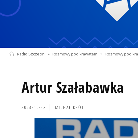
Radio Szczecin
»
Rozmowy pod krawatem
»
Rozmowy pod kra
Artur Szałabawka
2024-10-22
MICHAŁ KRÓL