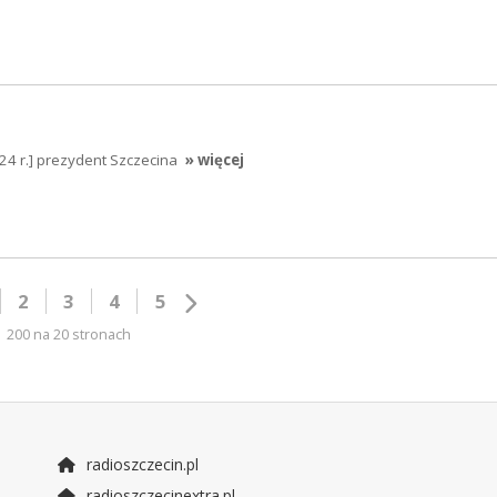
024 r.] prezydent Szczecina
» więcej
2
3
4
5
200 na 20 stronach
radioszczecin.pl
radioszczecinextra.pl