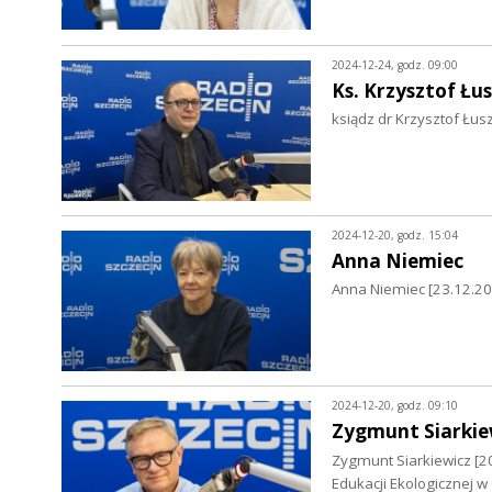
2024-12-24, godz. 09:00
Ks. Krzysztof Łu
ksiądz dr Krzysztof Łus
2024-12-20, godz. 15:04
Anna Niemiec
Anna Niemiec [23.12.202
2024-12-20, godz. 09:10
Zygmunt Siarkie
Zygmunt Siarkiewicz [2
Edukacji Ekologicznej 