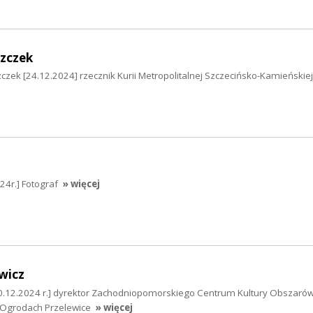
szczek
zczek [24.12.2024] rzecznik Kurii Metropolitalnej Szczecińsko-Kamieńskiej
4r.] Fotograf
» więcej
wicz
0.12.2024 r.] dyrektor Zachodniopomorskiego Centrum Kultury Obszarów 
w Ogrodach Przelewice
» więcej