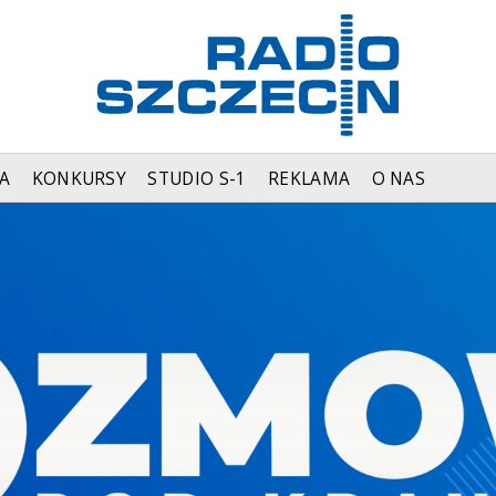
A
KONKURSY
STUDIO S-1
REKLAMA
O NAS