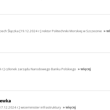
jciech Ślączka [19.12.2024 r.] rektor Politechniki Morskiej w Szczecinie
» w
4 r.] członek zarządu Narodowego Banku Polskiego
» więcej
hewka
.12.2024 r.] wiceminister infrastruktury
» więcej