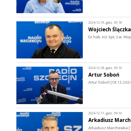
2024-12-19, godz. 09:18
Wojciech Ślączka
Dr hab. inż. kpt. ż.w. Wo
2024-12-18, godz. 09:10
Artur Soboń
Artur Soboń [18.12.202
2024-12-17, godz. 09:10
Arkadiusz Marc
Arkadiusz Marchewka [17