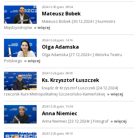
2024-12-30, godz. 09:04
Mateusz Bobek
Mateusz Bobek [30.12.2024 r.] burmistrz
Międzyzdrojów
» więcej
2024-12-24, godz. 14:16
Olga Adamska
Olga Adamska [27.12.2024 r.] Aktorka Teatru
Polskiego
» więcej
2024-12-24, godz. 09:00
Ks. Krzysztof Łuszczek
ksiądz dr Krzysztof Łuszczek [24.12.2024]
rzecznik Kurii Metropolitalnej Szczecińsko-Kamieńskiej
» więcej
2024-12-20, godz. 15:04
Anna Niemiec
Anna Niemiec [23.12.2024r.] Fotograf
» więcej
2024-12-20, godz. 09:10