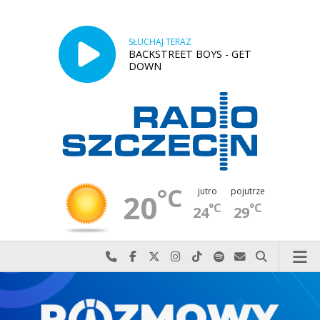
SŁUCHAJ TERAZ
BACKSTREET BOYS - GET
DOWN
°C
jutro
pojutrze
20
°C
°C
24
29
Najlepiej po prostu do nas zadzwoń
Odwiedź nas na Facebook-u
Odwiedź nas na X
Odwiedź nas na Instagram-ie
Odwiedź nas na TikTok-u
Szukaj nas na Spotify
Wyślij do nas w
Szukaj