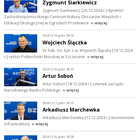
Zygmunt Siarkiewicz
Zygmunt Siarkiewicz [20.12.2024 r.] dyrektor
Zachodniopomorskiego Centrum Kultury Obszarów Wiejskich i
Edukacji Ekologicznej w Ogrodach Przelewice
» więcej
2024-12-19, godz. 09:18
Wojciech Ślączka
Dr hab. inż. kpt. ż.w. Wojciech Ślączka [19.12.2024
r.] rektor Politechniki Morskiej w Szczecinie
» więcej
2024-12-18, godz. 09:10
Artur Soboń
Artur Soboń [18.12.2024 r.] członek zarządu
Narodowego Banku Polskiego
» więcej
2024-12-17, godz. 09:10
Arkadiusz Marchewka
Arkadiusz Marchewka [17.12.2024 r.] wiceminister
infrastruktury
» więcej
2024-12-16, godz. 09:28