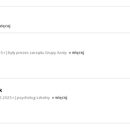
więcej
5 r.] były prezes zarządu Grupy Azoty
» więcej
k
.2025 r.] psycholog szkolny
» więcej