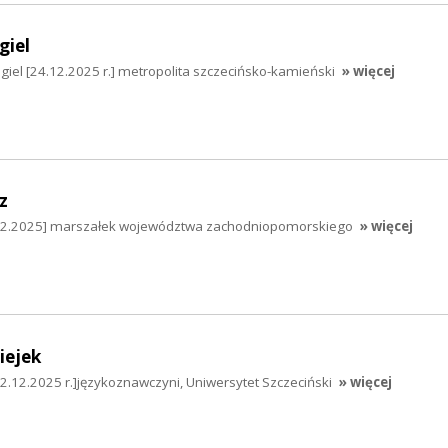
giel
giel [24.12.2025 r.] metropolita szczecińsko-kamieński
» więcej
z
.12.2025] marszałek województwa zachodniopomorskiego
» więcej
iejek
22.12.2025 r.]językoznawczyni, Uniwersytet Szczeciński
» więcej