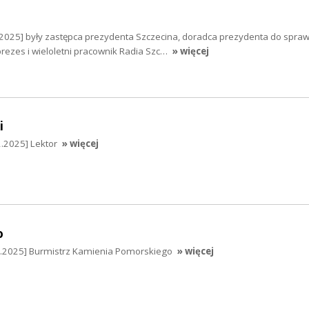
.2025] były zastępca prezydenta Szczecina, doradca prezydenta do spra
prezes i wieloletni pracownik Radia Szc…
» więcej
i
2.2025] Lektor
» więcej
o
12.2025] Burmistrz Kamienia Pomorskiego
» więcej