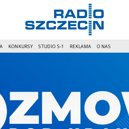
A
KONKURSY
STUDIO S-1
REKLAMA
O NAS