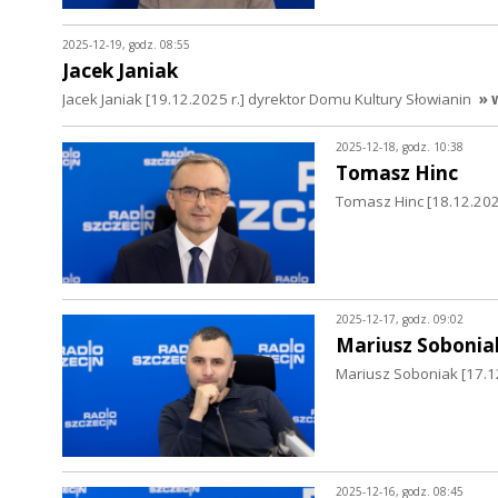
2025-12-19, godz. 08:55
Jacek Janiak
Jacek Janiak [19.12.2025 r.] dyrektor Domu Kultury Słowianin
» 
2025-12-18, godz. 10:38
Tomasz Hinc
Tomasz Hinc [18.12.202
2025-12-17, godz. 09:02
Mariusz Sobonia
Mariusz Soboniak [17.12
2025-12-16, godz. 08:45