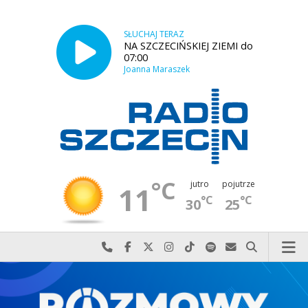
SŁUCHAJ TERAZ
NA SZCZECIŃSKIEJ ZIEMI do
07:00
Joanna Maraszek
°C
jutro
pojutrze
11
°C
°C
30
25
Najlepiej po prostu do nas zadzwoń
Odwiedź nas na Facebook-u
Odwiedź nas na X
Odwiedź nas na Instagram-ie
Odwiedź nas na TikTok-u
Szukaj nas na Spotify
Wyślij do nas w
Szukaj