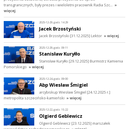
transgranicznych, były prezes i wieloletni pracownik Radia Szc…
»
więcej
2025-12-29, godz. 14:29
Jacek Brzostyński
Jacek Brzostyński [31.12.2025] Lektor
» więcej
2025-12-29, godz. 09:11
Stanisław Kuryłło
Stanisław Kuryłło [29.12.2025] Burmistrz Kamienia
Pomorskiego
» więcej
2025-12-24, godz. 09:00
Abp Wiesław Śmigiel
arcybiskup Wiesław Śmigiel [24.12.2025 r.]
metropolita szczecińsko-kamieński
» więcej
2025-12-22, godz. 15:22
Olgierd Geblewicz
Olgierd Geblewicz [23.12.2025] marszałek
województwa zachodniopomorskiego
» więcej