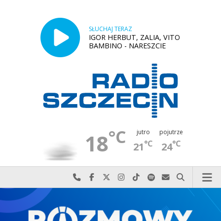
SŁUCHAJ TERAZ
IGOR HERBUT, ZALIA, VITO
BAMBINO - NARESZCIE
°C
jutro
pojutrze
18
°C
°C
21
24
Najlepiej po prostu do nas zadzwoń
Odwiedź nas na Facebook-u
Odwiedź nas na X
Odwiedź nas na Instagram-ie
Odwiedź nas na TikTok-u
Szukaj nas na Spotify
Wyślij do nas w
Szukaj