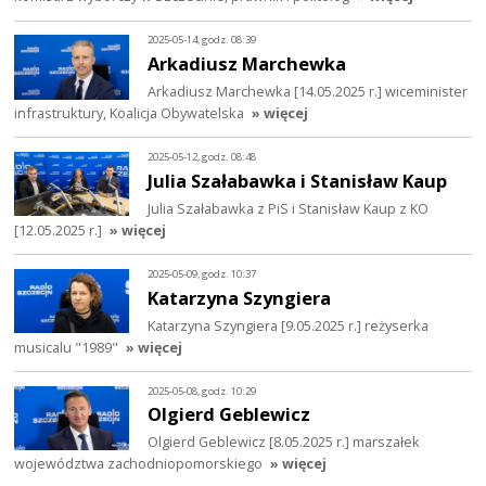
2025-05-14, godz. 08:39
Arkadiusz Marchewka
Arkadiusz Marchewka [14.05.2025 r.] wiceminister
infrastruktury, Koalicja Obywatelska
» więcej
2025-05-12, godz. 08:48
Julia Szałabawka i Stanisław Kaup
Julia Szałabawka z PiS i Stanisław Kaup z KO
[12.05.2025 r.]
» więcej
2025-05-09, godz. 10:37
Katarzyna Szyngiera
Katarzyna Szyngiera [9.05.2025 r.] reżyserka
musicalu "1989"
» więcej
2025-05-08, godz. 10:29
Olgierd Geblewicz
Olgierd Geblewicz [8.05.2025 r.] marszałek
województwa zachodniopomorskiego
» więcej