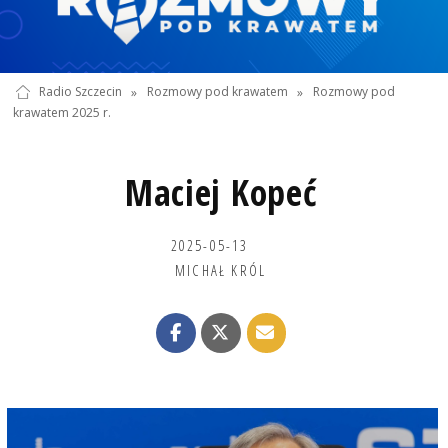
Radio Szczecin
»
Rozmowy pod krawatem
»
Rozmowy pod
krawatem 2025 r.
Maciej Kopeć
2025-05-13
MICHAŁ KRÓL