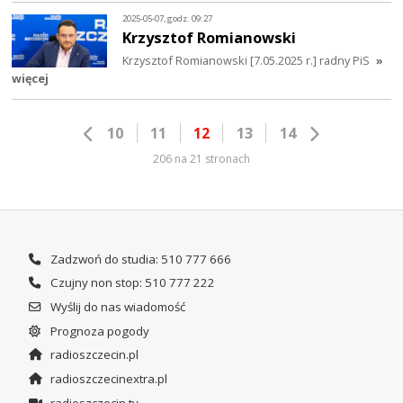
2025-05-07, godz. 09:27
Krzysztof Romianowski
Krzysztof Romianowski [7.05.2025 r.] radny PiS
»
więcej
10
11
12
13
14
206 na 21 stronach
Zadzwoń do studia: 510 777 666
Czujny non stop: 510 777 222
Wyślij do nas wiadomość
Prognoza pogody
radioszczecin.pl
radioszczecinextra.pl
radioszczecin.tv