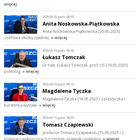
więcej
2025-05-20, godz. 08:50
Anita Noskowska-Piątkowska
Anita Noskowska-Piątkowska [20.05.2025]
szefowa służby cywilnej
» więcej
2025-05-19, godz. 08:42
Łukasz Tomczak
Dr hab. Łukasz Tomczak, prof. US [19.05.2025]
politolog
» więcej
2025-05-16, godz. 09:19
Magdalena Tyczka
Magdalena Tyczka [16.05.2025 r.] plastyczka i
kuratorka wystaw
» więcej
2025-05-15, godz. 09:02
Tomasz Czapiewski
profesor Tomasz Czapiewski [15.05.2025 r.]
komisarz wyborczy w Szczecinie, prawnik i politolog
» więcej