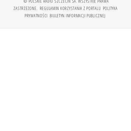
© POLSKIE RADIO SZCZECIN SA. WSZYSTKIE PRAWA
ZASTRZEŻONE.
REGULAMIN KORZYSTANIA Z PORTALU
POLITYKA
PRYWATNOŚCI
BIULETYN INFORMACJI PUBLICZNEJ