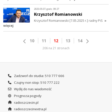
2025-05-07, godz. 09:27
Krzysztof Romianowski
Krzysztof Romianowski [7.05.2025 r.] radny PiS
»
więcej
10
11
12
13
14
206 na 21 stronach
Zadzwoń do studia: 510 777 666
Czujny non stop: 510 777 222
Wyślij do nas wiadomość
Prognoza pogody
radioszczecin.pl
radioszczecinextra.pl