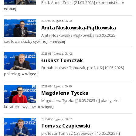
Prof. Aneta Zelek [21.05.2025] ekonomistka
»
więcej
2025-05-20, godz. 08:50
Anita Noskowska-Piątkowska
Anita Noskowska-Piątkowska [20.05.2025]
szefowa służby cywilnej
» więcej
2025-05-19, godz. 08:42
Łukasz Tomczak
Dr hab. Łukasz Tomczak, prof. US [19.05.2025]
politolog
» więcej
2025-05-16, godz. 09:19
Magdalena Tyczka
Magdalena Tyczka [16.05.2025 r.] plastyczka i
kuratorka wystaw
» więcej
2025-05-15, godz. 09:02
Tomasz Czapiewski
profesor Tomasz Czapiewski [15.05.2025 r.]