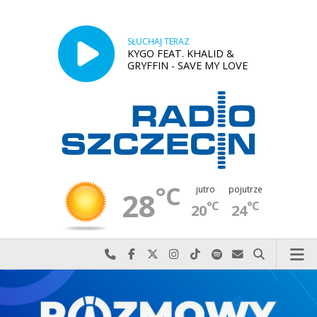
SŁUCHAJ TERAZ
KYGO FEAT. KHALID &
GRYFFIN - SAVE MY LOVE
°C
jutro
pojutrze
28
°C
°C
20
24
Najlepiej po prostu do nas zadzwoń
Odwiedź nas na Facebook-u
Odwiedź nas na X
Odwiedź nas na Instagram-ie
Odwiedź nas na TikTok-u
Szukaj nas na Spotify
Wyślij do nas w
Szukaj