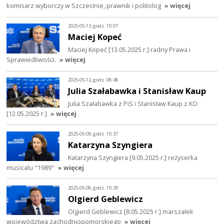
komisarz wyborczy w Szczecinie, prawnik i politolog
» więcej
2025-05-13, godz. 10:07
Maciej Kopeć
Maciej Kopeć [13.05.2025 r.] radny Prawa i
Sprawiedliwości.
» więcej
2025-05-12, godz. 08:48
Julia Szałabawka i Stanisław Kaup
Julia Szałabawka z PiS i Stanisław Kaup z KO
[12.05.2025 r.]
» więcej
2025-05-09, godz. 10:37
Katarzyna Szyngiera
Katarzyna Szyngiera [9.05.2025 r.] reżyserka
musicalu "1989"
» więcej
2025-05-08, godz. 10:29
Olgierd Geblewicz
Olgierd Geblewicz [8.05.2025 r.] marszałek
województwa zachodniopomorskiego
» więcej