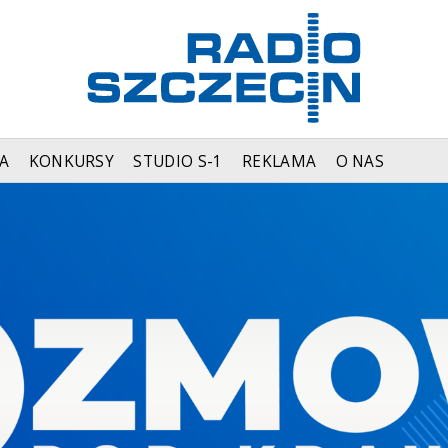
A
KONKURSY
STUDIO S-1
REKLAMA
O NAS