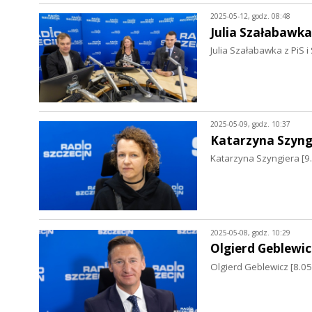
2025-05-12, godz. 08:48
Julia Szałabawka
Julia Szałabawka z PiS i
2025-05-09, godz. 10:37
Katarzyna Szyng
Katarzyna Szyngiera [9
2025-05-08, godz. 10:29
Olgierd Geblewic
Olgierd Geblewicz [8.