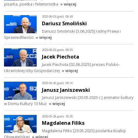
pisarka, poetka i felietonistka
» więcej
2025-06-03, godz. 08:43
Dariusz Smoliński
Dariusz Smoliński [3.06.2025] radny Prawa i
Sprawiedliwości
» więcej
2025-06-02, godz. 08:55
Jacek Piechota
Jacek Piechota [02.06.2025] prezes Polsko-
Ukraińskiej Izby Gospodarczej
» więcej
2025-05-30, godz. 09:16
Janusz Janiszewski
Janusz Janiszewski [30.05.2025 r.] animator kultury
w Domu Kultury 13 Muz
» więcej
2025-05-28, godz. 18:35
Magdalena Filiks
Magdalena Filiks [29.05.2025] posłanka Koalicji
Obywatelskiej
» więcej