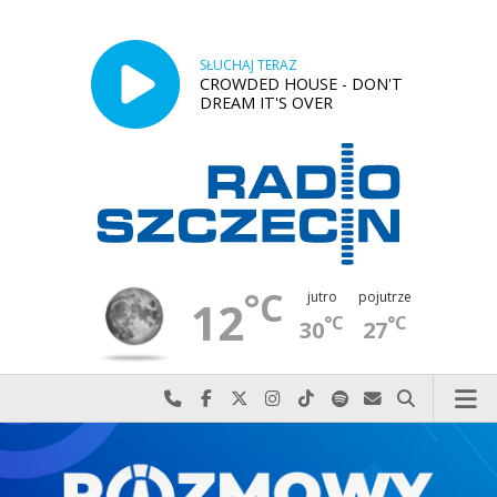
SŁUCHAJ TERAZ
CROWDED HOUSE - DON'T
DREAM IT'S OVER
°C
jutro
pojutrze
12
°C
°C
30
27
Najlepiej po prostu do nas zadzwoń
Odwiedź nas na Facebook-u
Odwiedź nas na X
Odwiedź nas na Instagram-ie
Odwiedź nas na TikTok-u
Szukaj nas na Spotify
Wyślij do nas w
Szukaj