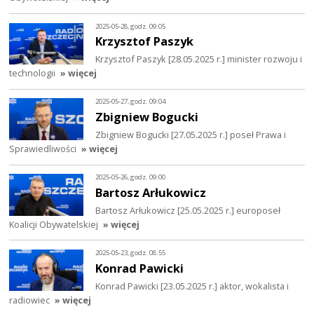
2025-05-28, godz. 09:05
Krzysztof Paszyk
Krzysztof Paszyk [28.05.2025 r.] minister rozwoju i
technologii
» więcej
2025-05-27, godz. 09:04
Zbigniew Bogucki
Zbigniew Bogucki [27.05.2025 r.] poseł Prawa i
Sprawiedliwości
» więcej
2025-05-26, godz. 09:00
Bartosz Arłukowicz
Bartosz Arłukowicz [25.05.2025 r.] europoseł
Koalicji Obywatelskiej
» więcej
2025-05-23, godz. 08:55
Konrad Pawicki
Konrad Pawicki [23.05.2025 r.] aktor, wokalista i
radiowiec
» więcej