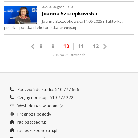
2025-06-04, godz. 09:00
Joanna Szczepkowska
Joanna Szczepkowska [4.06.2025 r.] aktorka,
pisarka, poetka i felietonistka
» więcej
8
9
10
11
12
206 na 21 stronach
Zadzwoń do studia: 510 777 666
Czujny non stop: 510 777 222
Wyślij do nas wiadomość
Prognoza pogody
radioszczecin.pl
radioszczecinextra.pl