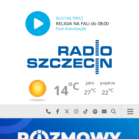
SŁUCHAJ TERAZ
RELIGIA NA FALI do 08:00
Piotr Kołodziejski
°C
jutro
pojutrze
14
°C
°C
27
22
Najlepiej po prostu do nas zadzwoń
Odwiedź nas na Facebook-u
Odwiedź nas na X
Odwiedź nas na Instagram-ie
Odwiedź nas na TikTok-u
Szukaj nas na Spotify
Wyślij do nas w
Szukaj