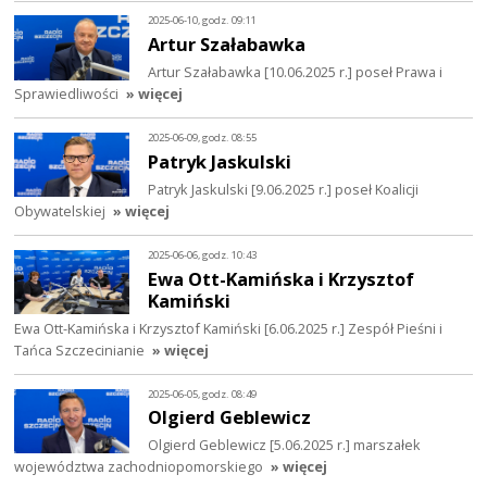
2025-06-10, godz. 09:11
Artur Szałabawka
Artur Szałabawka [10.06.2025 r.] poseł Prawa i
Sprawiedliwości
» więcej
2025-06-09, godz. 08:55
Patryk Jaskulski
Patryk Jaskulski [9.06.2025 r.] poseł Koalicji
Obywatelskiej
» więcej
2025-06-06, godz. 10:43
Ewa Ott-Kamińska i Krzysztof
Kamiński
Ewa Ott-Kamińska i Krzysztof Kamiński [6.06.2025 r.] Zespół Pieśni i
Tańca Szczecinianie
» więcej
2025-06-05, godz. 08:49
Olgierd Geblewicz
Olgierd Geblewicz [5.06.2025 r.] marszałek
województwa zachodniopomorskiego
» więcej