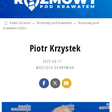
Radio Szczecin
»
Rozmowy pod krawatem
»
Rozmowy pod
krawatem 2025 r.
Piotr Krzystek
2025-06-17
WOJCIECH OCHRYMIUK