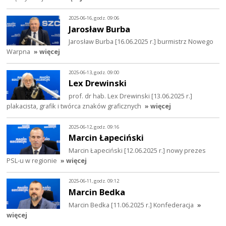
2025-06-16, godz. 09:06
Jarosław Burba
Jarosław Burba [16.06.2025 r.] burmistrz Nowego
Warpna
» więcej
2025-06-13, godz. 09:00
Lex Drewinski
prof. dr hab. Lex Drewinski [13.06.2025 r.]
plakacista, grafik i twórca znaków graficznych
» więcej
2025-06-12, godz. 09:16
Marcin Łapeciński
Marcin Łapeciński [12.06.2025 r.] nowy prezes
PSL-u w regionie
» więcej
2025-06-11, godz. 09:12
Marcin Bedka
Marcin Bedka [11.06.2025 r.] Konfederacja
»
więcej