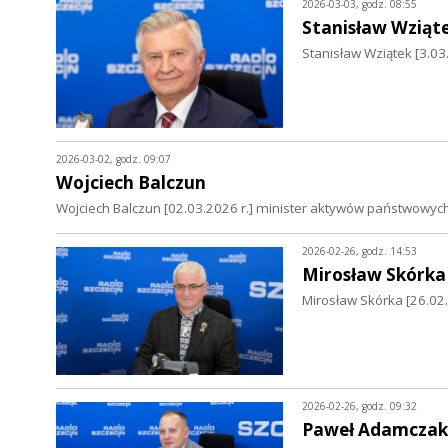
2026-03-03, godz. 08:55
Stanisław Wziąt
Stanisław Wziątek [3.0
2026-03-02, godz. 09:07
Wojciech Balczun
Wojciech Balczun [02.03.2026 r.] minister aktywów państwowyc
2026-02-26, godz. 14:53
Mirosław Skórka
Mirosław Skórka [26.02
2026-02-26, godz. 09:32
Paweł Adamczak