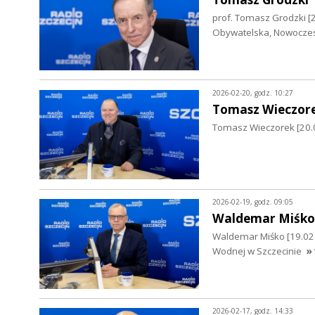
prof. Tomasz Grodzki [
Obywatelska, Nowoczesna
2026-02-20, godz. 10:27
Tomasz Wieczor
Tomasz Wieczorek [20.02
2026-02-19, godz. 09:05
Waldemar Miśko
Waldemar Miśko [19.02
Wodnej w Szczecinie
»
2026-02-17, godz. 14:33