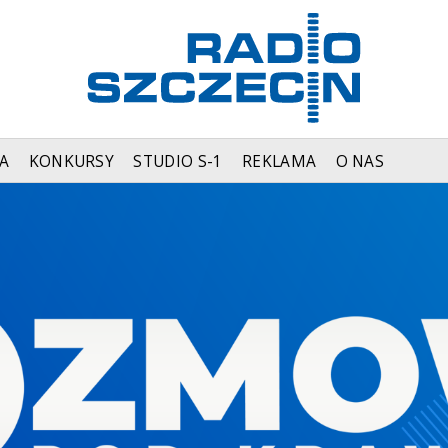
A
KONKURSY
STUDIO S-1
REKLAMA
O NAS