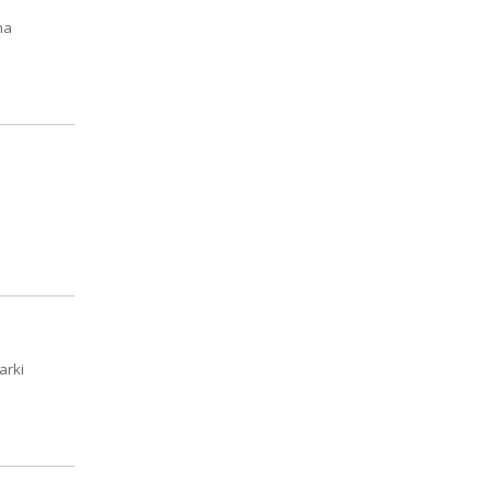
ma
arki