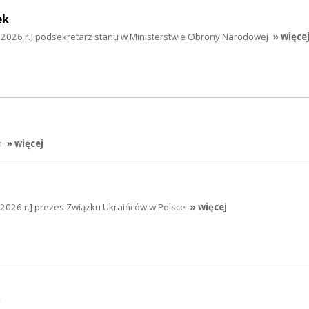
ek
3.2026 r.] podsekretarz stanu w Ministerstwie Obrony Narodowej
» więce
h
» więcej
.2026 r.] prezes Związku Ukraińców w Polsce
» więcej