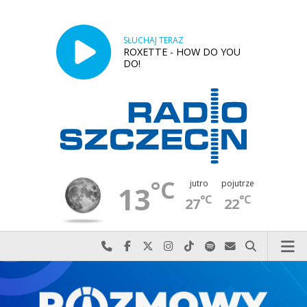
SŁUCHAJ TERAZ
ROXETTE - HOW DO YOU
DO!
°C
jutro
pojutrze
13
°C
°C
27
22
Najlepiej po prostu do nas zadzwoń
Odwiedź nas na Facebook-u
Odwiedź nas na X
Odwiedź nas na Instagram-ie
Odwiedź nas na TikTok-u
Szukaj nas na Spotify
Wyślij do nas w
Szukaj