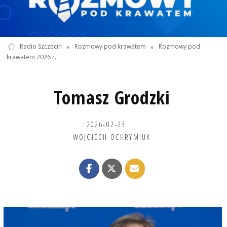
Radio Szczecin
»
Rozmowy pod krawatem
»
Rozmowy pod
krawatem 2026 r.
Tomasz Grodzki
2026-02-23
WOJCIECH OCHRYMIUK