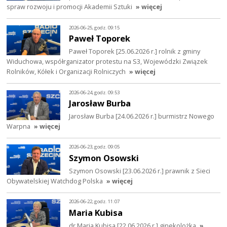
spraw rozwoju i promocji Akademii Sztuki
» więcej
2026-06-25, godz. 09:15
Paweł Toporek
Paweł Toporek [25.06.2026 r.] rolnik z gminy
Widuchowa, współrganizator protestu na S3, Wojewódzki Związek
Rolników, Kółek i Organizacji Rolniczych
» więcej
2026-06-24, godz. 09:53
Jarosław Burba
Jarosław Burba [24.06.2026 r.] burmistrz Nowego
Warpna
» więcej
2026-06-23, godz. 09:05
Szymon Osowski
Szymon Osowski [23.06.2026 r.] prawnik z Sieci
Obywatelskiej Watchdog Polska
» więcej
2026-06-22, godz. 11:07
Maria Kubisa
dr Maria Kubisa [22.06.2026 r.] ginekolożka
»