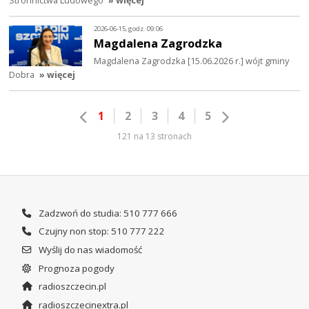
Stronnictwa Ludowego
» więcej
2026-06-15, godz. 09:06
Magdalena Zagrodzka
Magdalena Zagrodzka [15.06.2026 r.] wójt gminy
Dobra
» więcej
1
2
3
4
5
121 na 13 stronach
Zadzwoń do studia: 510 777 666
Czujny non stop: 510 777 222
Wyślij do nas wiadomość
Prognoza pogody
radioszczecin.pl
radioszczecinextra.pl