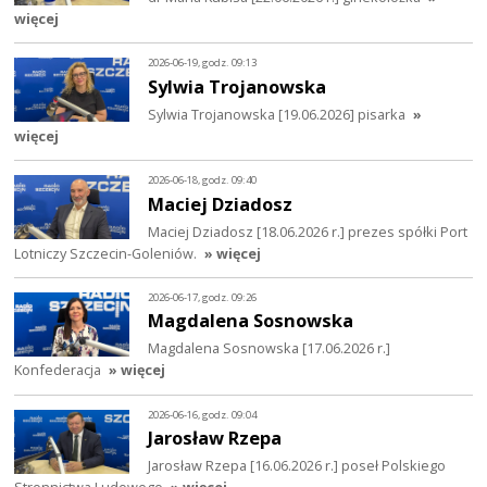
więcej
2026-06-19, godz. 09:13
Sylwia Trojanowska
Sylwia Trojanowska [19.06.2026] pisarka
»
więcej
2026-06-18, godz. 09:40
Maciej Dziadosz
Maciej Dziadosz [18.06.2026 r.] prezes spółki Port
Lotniczy Szczecin-Goleniów.
» więcej
2026-06-17, godz. 09:26
Magdalena Sosnowska
Magdalena Sosnowska [17.06.2026 r.]
Konfederacja
» więcej
2026-06-16, godz. 09:04
Jarosław Rzepa
Jarosław Rzepa [16.06.2026 r.] poseł Polskiego