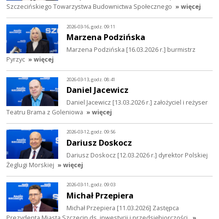
Szczecińskiego Towarzystwa Budownictwa Społecznego
» więcej
2026-03-16, godz. 09:11
Marzena Podzińska
Marzena Podzińska [16.03.2026 r.] burmistrz
Pyrzyc
» więcej
2026-03-13, godz. 08:41
Daniel Jacewicz
Daniel Jacewicz [13.03.2026 r.] założyciel i reżyser
Teatru Brama z Goleniowa
» więcej
2026-03-12, godz. 09:56
Dariusz Doskocz
Dariusz Doskocz [12.03.2026 r.] dyrektor Polskiej
Żeglugi Morskiej
» więcej
2026-03-11, godz. 09:03
Michał Przepiera
Michał Przepiera [11.03.2026] Zastępca
Prezydenta Miasta Szczecin ds. inwestycji i przedsiębiorczości.
»