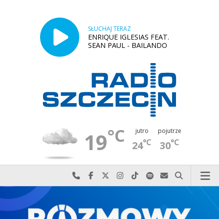
SŁUCHAJ TERAZ
ENRIQUE IGLESIAS FEAT.
SEAN PAUL - BAILANDO
°C
jutro
pojutrze
19
°C
°C
24
30
Najlepiej po prostu do nas zadzwoń
Odwiedź nas na Facebook-u
Odwiedź nas na X
Odwiedź nas na Instagram-ie
Odwiedź nas na TikTok-u
Szukaj nas na Spotify
Wyślij do nas w
Szukaj