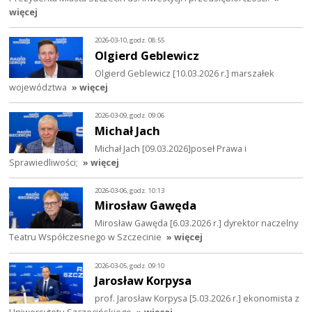
więcej
2026-03-10, godz. 08:55
Olgierd Geblewicz
Olgierd Geblewicz [10.03.2026 r.] marszałek
województwa
» więcej
2026-03-09, godz. 09:06
Michał Jach
Michał Jach [09.03.2026]poseł Prawa i
Sprawiedliwości;
» więcej
2026-03-06, godz. 10:13
Mirosław Gawęda
Mirosław Gawęda [6.03.2026 r.] dyrektor naczelny
Teatru Współczesnego w Szczecinie
» więcej
2026-03-05, godz. 09:10
Jarosław Korpysa
prof. Jarosław Korpysa [5.03.2026 r.] ekonomista z