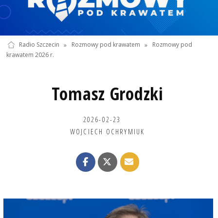
Radio Szczecin
»
Rozmowy pod krawatem
»
Rozmowy pod
krawatem 2026 r.
Tomasz Grodzki
2026-02-23
WOJCIECH OCHRYMIUK