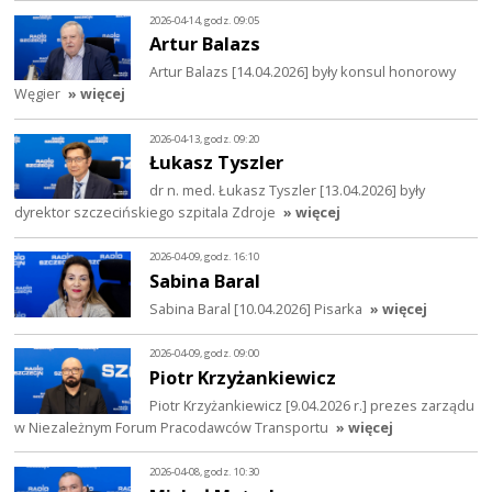
2026-04-14, godz. 09:05
Artur Balazs
Artur Balazs [14.04.2026] były konsul honorowy
Węgier
» więcej
2026-04-13, godz. 09:20
Łukasz Tyszler
dr n. med. Łukasz Tyszler [13.04.2026] były
dyrektor szczecińskiego szpitala Zdroje
» więcej
2026-04-09, godz. 16:10
Sabina Baral
Sabina Baral [10.04.2026] Pisarka
» więcej
2026-04-09, godz. 09:00
Piotr Krzyżankiewicz
Piotr Krzyżankiewicz [9.04.2026 r.] prezes zarządu
w Niezależnym Forum Pracodawców Transportu
» więcej
2026-04-08, godz. 10:30