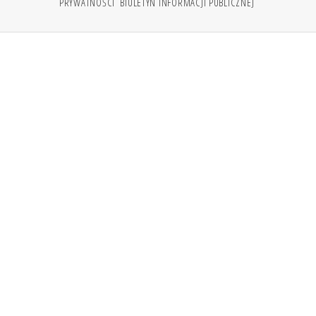
PRYWATNOŚCI
BIULETYN INFORMACJI PUBLICZNEJ