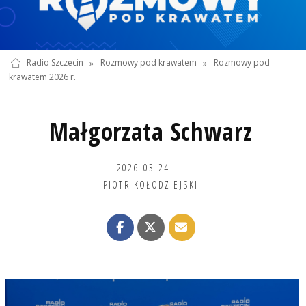
Radio Szczecin
»
Rozmowy pod krawatem
»
Rozmowy pod
krawatem 2026 r.
Małgorzata Schwarz
2026-03-24
PIOTR KOŁODZIEJSKI