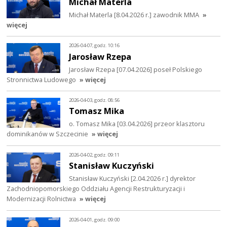
Michał Materla
Michał Materla [8.04.2026 r.] zawodnik MMA
»
więcej
2026-04-07, godz. 10:16
Jarosław Rzepa
Jarosław Rzepa [07.04.2026] poseł Polskiego
Stronnictwa Ludowego
» więcej
2026-04-03, godz. 08:56
Tomasz Mika
o. Tomasz Mika [03.04.2026] przeor klasztoru
dominikanów w Szczecinie
» więcej
2026-04-02, godz. 09:11
Stanisław Kuczyński
Stanisław Kuczyński [2.04.2026 r.] dyrektor
Zachodniopomorskiego Oddziału Agencji Restrukturyzacji i
Modernizacji Rolnictwa
» więcej
2026-04-01, godz. 09:00