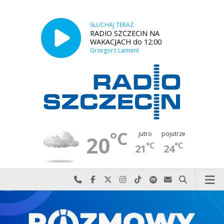
SŁUCHAJ TERAZ
RADIO SZCZECIN NA
WAKACJACH do 12:00
Grzegorz Lament
°C
jutro
pojutrze
20
°C
°C
21
24
Najlepiej po prostu do nas zadzwoń
Odwiedź nas na Facebook-u
Odwiedź nas na X
Odwiedź nas na Instagram-ie
Odwiedź nas na TikTok-u
Szukaj nas na Spotify
Wyślij do nas w
Szukaj