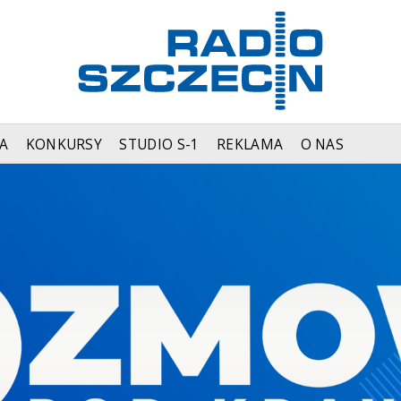
A
KONKURSY
STUDIO S-1
REKLAMA
O NAS