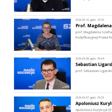
2026-05-10, godz. 20:50
Prof. Magdalena
prof. Magdalena Szafra
Kodyfikacyjnej Prawa R
2026-05-08, godz. 09:04
Sebastian Ligars
prof. Sebastian Ligarsk
2026-05-07, godz. 09:05
Apoloniusz Kuryl
Apoloniusz Kurylczyk 