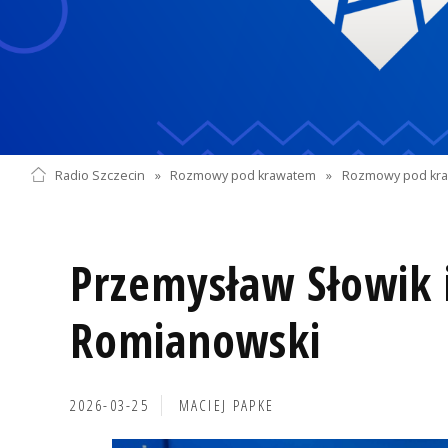
Radio Szczecin
»
Rozmowy pod krawatem
»
Rozmowy pod kra
Przemysław Słowik i
Romianowski
2026-03-25
MACIEJ PAPKE