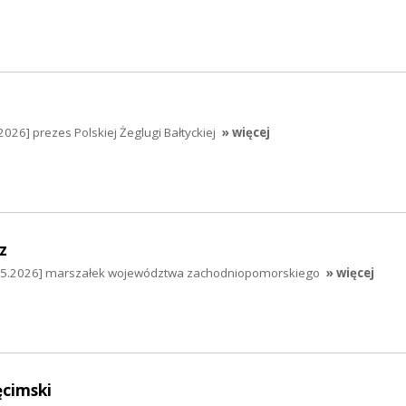
026] prezes Polskiej Żeglugi Bałtyckiej
» więcej
z
.05.2026] marszałek województwa zachodniopomorskiego
» więcej
cimski