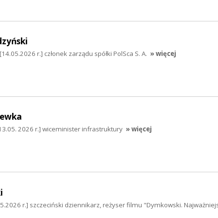
dzyński
14.05.2026 r.] członek zarządu spółki PolSca S. A.
» więcej
hewka
.05. 2026 r.] wiceminister infrastruktury
» więcej
i
.2026 r.] szczeciński dziennikarz, reżyser filmu "Dymkowski. Najważnie