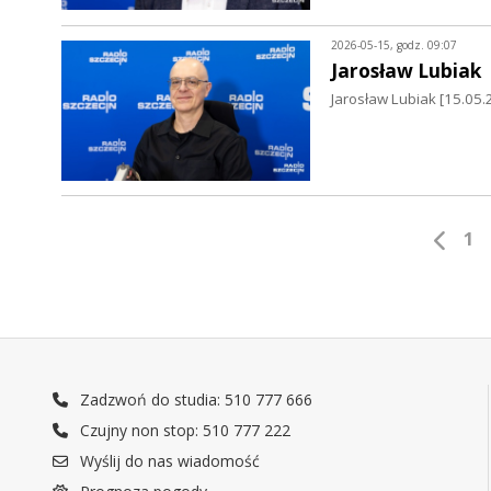
2026-05-15, godz. 09:07
Jarosław Lubiak
Jarosław Lubiak [15.0
1
Zadzwoń do studia: 510 777 666
Czujny non stop: 510 777 222
Wyślij do nas wiadomość