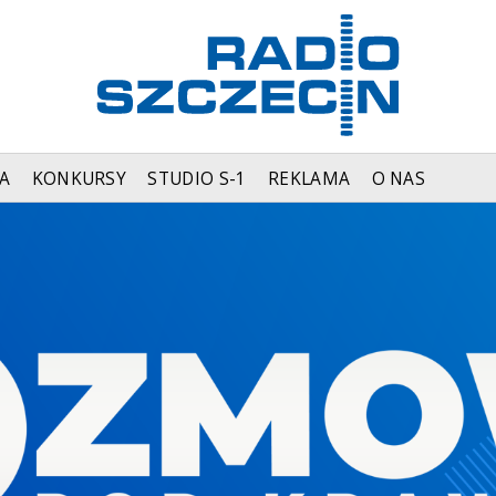
A
KONKURSY
STUDIO S-1
REKLAMA
O NAS