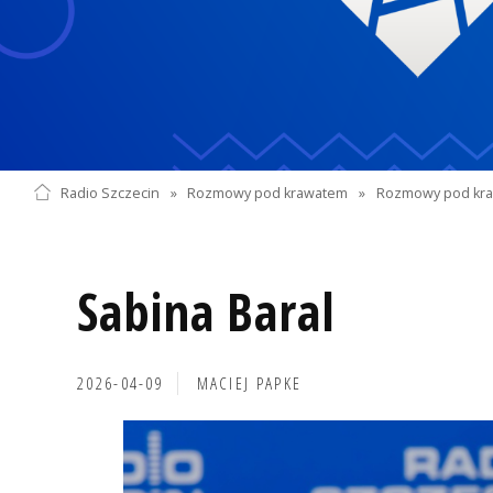
Radio Szczecin
»
Rozmowy pod krawatem
»
Rozmowy pod kra
Sabina Baral
2026-04-09
MACIEJ PAPKE