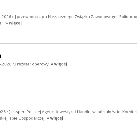
5.2026 r.] przewodnicząca Niezależnego Związku Zawodowego "Solidarno
a"
» więcej
i
05.2026 r.] reżyser operowy
» więcej
6 r.] ekspert Polskiej Agencji Inwestycji i Handlu, współzałożyciel Komitet
skiej Izbie Gospodarczej
» więcej