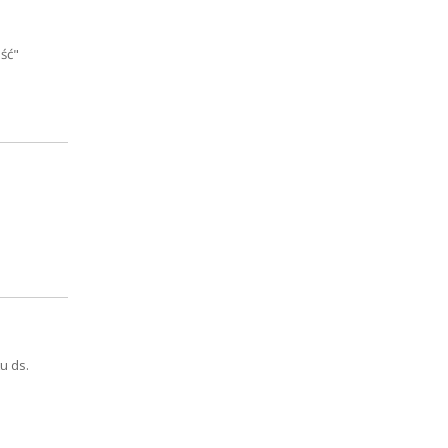
ść"
u ds.