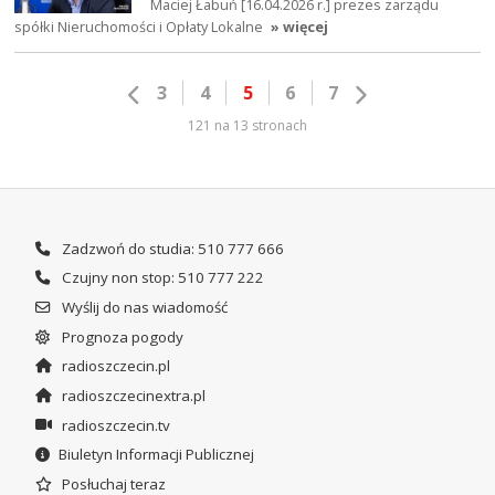
Maciej Łabuń [16.04.2026 r.] prezes zarządu
spółki Nieruchomości i Opłaty Lokalne
» więcej
3
4
5
6
7
121 na 13 stronach
Zadzwoń do studia: 510 777 666
Czujny non stop: 510 777 222
Wyślij do nas wiadomość
Prognoza pogody
radioszczecin.pl
radioszczecinextra.pl
radioszczecin.tv
Biuletyn Informacji Publicznej
Posłuchaj teraz