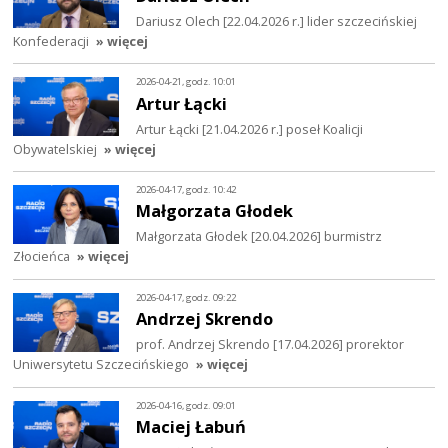
Dariusz Olech [22.04.2026 r.] lider szczecińskiej
Konfederacji
» więcej
2026-04-21, godz. 10:01
Artur Łącki
Artur Łącki [21.04.2026 r.] poseł Koalicji
Obywatelskiej
» więcej
2026-04-17, godz. 10:42
Małgorzata Głodek
Małgorzata Głodek [20.04.2026] burmistrz
Złocieńca
» więcej
2026-04-17, godz. 09:22
Andrzej Skrendo
prof. Andrzej Skrendo [17.04.2026] prorektor
Uniwersytetu Szczecińskiego
» więcej
2026-04-16, godz. 09:01
Maciej Łabuń