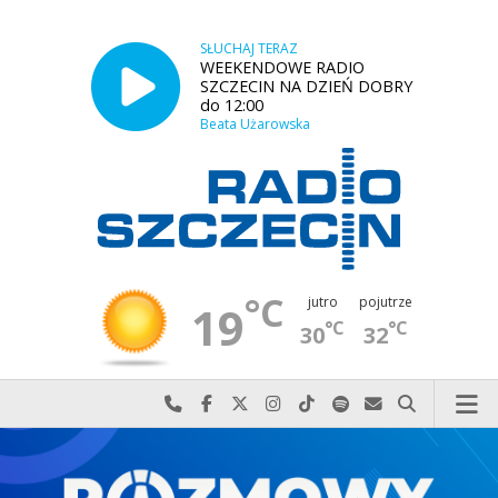
SŁUCHAJ TERAZ
WEEKENDOWE RADIO
SZCZECIN NA DZIEŃ DOBRY
do 12:00
Beata Użarowska
°C
jutro
pojutrze
19
°C
°C
30
32
Najlepiej po prostu do nas zadzwoń
Odwiedź nas na Facebook-u
Odwiedź nas na X
Odwiedź nas na Instagram-ie
Odwiedź nas na TikTok-u
Szukaj nas na Spotify
Wyślij do nas w
Szukaj