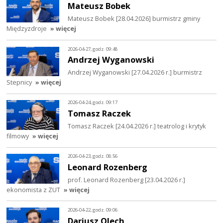
Mateusz Bobek
Mateusz Bobek [28.04.2026] burmistrz gminy
Międzyzdroje
» więcej
2026-04-27, godz. 09:48
Andrzej Wyganowski
Andrzej Wyganowski [27.04.2026 r.] burmistrz
Stepnicy
» więcej
2026-04-24, godz. 09:17
Tomasz Raczek
Tomasz Raczek [24.04.2026 r.] teatrolog i krytyk
filmowy
» więcej
2026-04-23, godz. 08:56
Leonard Rozenberg
prof. Leonard Rozenberg [23.04.2026 r.]
ekonomista z ZUT
» więcej
2026-04-22, godz. 09:06
Dariusz Olech