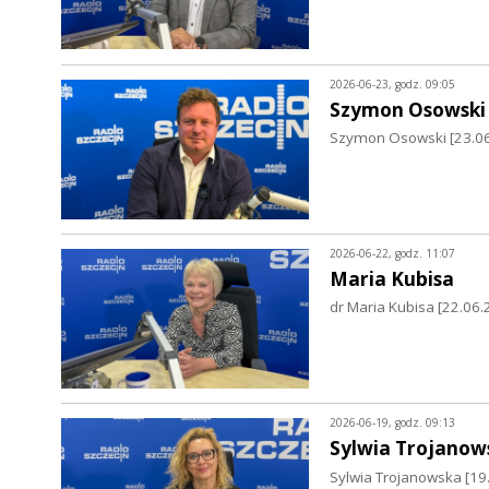
2026-06-23, godz. 09:05
Szymon Osowski
Szymon Osowski [23.06.
2026-06-22, godz. 11:07
Maria Kubisa
dr Maria Kubisa [22.06.
2026-06-19, godz. 09:13
Sylwia Trojanow
Sylwia Trojanowska [19