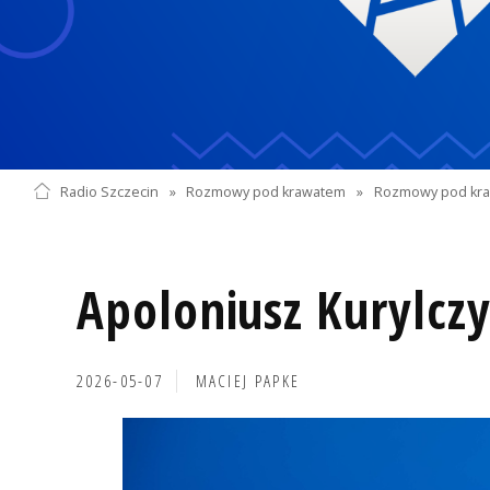
Radio Szczecin
»
Rozmowy pod krawatem
»
Rozmowy pod kra
Apoloniusz Kurylcz
2026-05-07
MACIEJ PAPKE