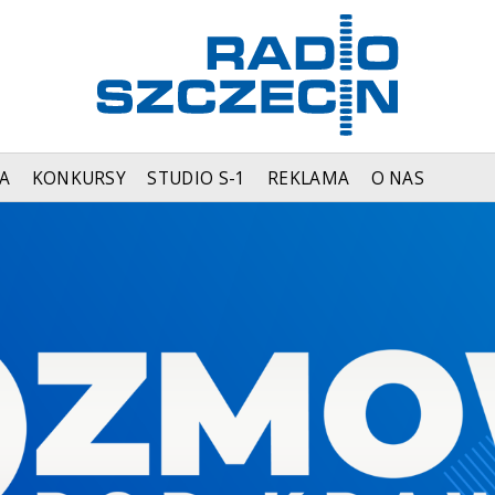
A
KONKURSY
STUDIO S-1
REKLAMA
O NAS