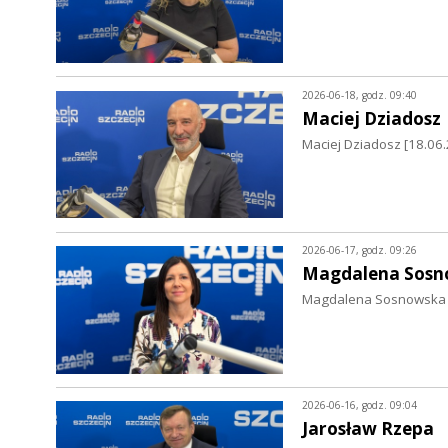
2026-06-18, godz. 09:40
Maciej Dziadosz
Maciej Dziadosz [18.06.
2026-06-17, godz. 09:26
Magdalena Sosn
Magdalena Sosnowska [
2026-06-16, godz. 09:04
Jarosław Rzepa