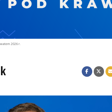
watem 2026 r.
yk