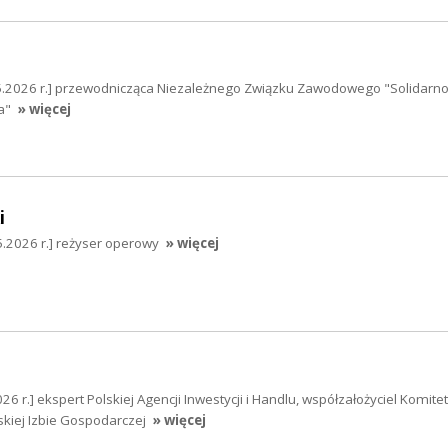
5.2026 r.] przewodnicząca Niezależnego Związku Zawodowego "Solidarno
a"
» więcej
i
05.2026 r.] reżyser operowy
» więcej
6 r.] ekspert Polskiej Agencji Inwestycji i Handlu, współzałożyciel Komitet
skiej Izbie Gospodarczej
» więcej