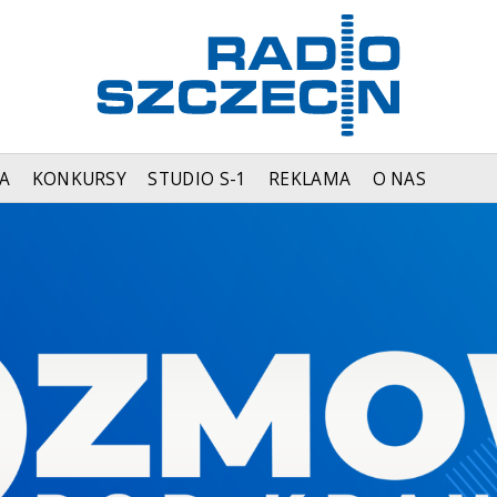
A
KONKURSY
STUDIO S-1
REKLAMA
O NAS