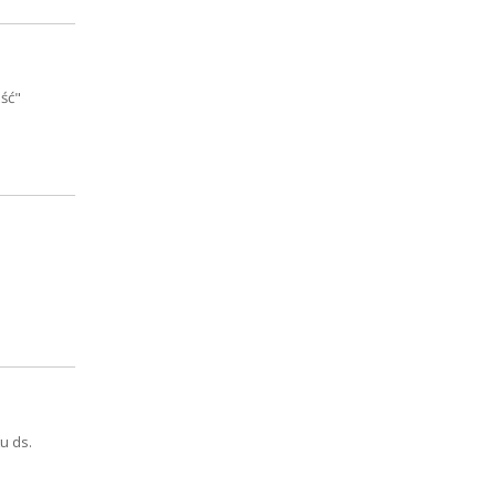
ść"
u ds.