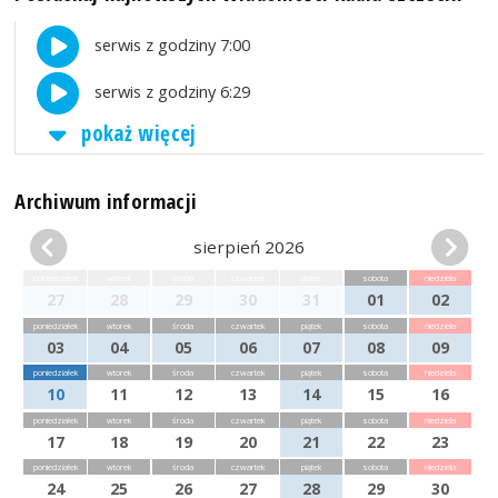
serwis z godziny 7:00
serwis z godziny 6:29
pokaż więcej
Archiwum informacji
sierpień 2026
poniedziałek
wtorek
środa
czwartek
piątek
sobota
niedziela
27
28
29
30
31
01
02
poniedziałek
wtorek
środa
czwartek
piątek
sobota
niedziela
03
04
05
06
07
08
09
poniedziałek
wtorek
środa
czwartek
piątek
sobota
niedziela
10
11
12
13
14
15
16
poniedziałek
wtorek
środa
czwartek
piątek
sobota
niedziela
17
18
19
20
21
22
23
poniedziałek
wtorek
środa
czwartek
piątek
sobota
niedziela
24
25
26
27
28
29
30