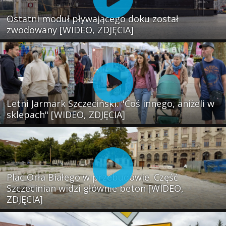
Ostatni moduł pływającego doku został
zwodowany [WIDEO, ZDJĘCIA]
Letni Jarmark Szczeciński. "Coś innego, aniżeli w
sklepach" [WIDEO, ZDJĘCIA]
Plac Orła Białego w przebudowie. Część
Szczecinian widzi głównie beton [WIDEO,
ZDJĘCIA]