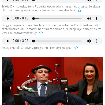
Sylwia Dymkowska, żona Roberta, opowiadała naszej reporterce, że ekipa
filmowa towarzyszyła im w codzienności przez dwa lata.
Przygotowywany przez dwa lata dokument o Robercie Dymkowskim trafi do
szczecińskich kin. Tomasz Chaciński zapowiada, że projekcje odbędą się w
dwa czerwcowe weekendy.
Relacja Natalii Chodań z programu "Tematy i Muzyka"