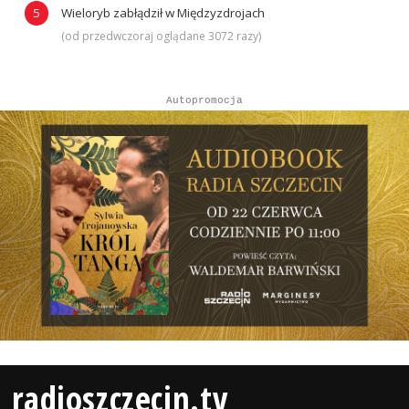
Wieloryb zabłądził w Międzyzdrojach
(od przedwczoraj oglądane 3072 razy)
Autopromocja
radioszczecin.tv