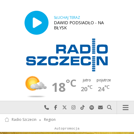
SŁUCHAJ TERAZ
DAWID PODSIADŁO - NA
BŁYSK
°C
jutro
pojutrze
18
°C
°C
20
24
Najlepiej po prostu do nas zadzwoń
Odwiedź nas na Facebook-u
Odwiedź nas na X
Odwiedź nas na Instagram-ie
Odwiedź nas na TikTok-u
Szukaj nas na Spotify
Wyślij do nas w
Szukaj
Radio Szczecin
»
Region
Autopromocja
Reklama