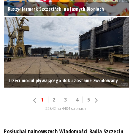
Ruszył Jarmark Szczeciński na Jasnych Błoniach
Trzeci moduł pływającego doku zostanie zwodowany
1
2
3
4
5
52842 na 4404 stronach
Posłuchaj najnowszych Wiadomości Radia Szczecin