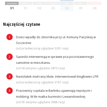
poniedziałek
wtorek
środa
czwartek
piątek
sobota
niedziela
31
01
02
03
04
05
06
Najczęściej czytane
Dzieci wpadły do zbiornika przy ul. Komuny Paryskiej w
Szczecinie
(od przedwczoraj oglądane 5261 razy)
Sąsiedzi interweniują w sprawie psa pozostawionego
samotnie w mieszkaniu
(od 06 sierpnia oglądane 3870 razy)
Nastolatek miał rany kłute. Interweniował śmigłowiec LPR
(od przedwczoraj oglądane 3767 razy)
Pracownicy szpitala w Barlinku ujawniają nepotyzm i
mobbing. W tle matka burmistrz Lewandowskiej
(od 05 sierpnia oglądane 3688 razy)