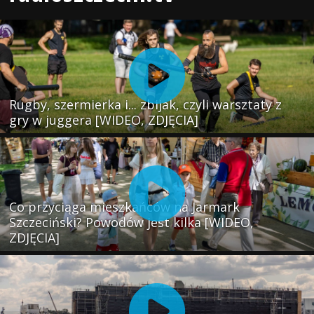
Rugby, szermierka i... zbijak, czyli warsztaty z
gry w juggera [WIDEO, ZDJĘCIA]
Co przyciąga mieszkańców na Jarmark
Szczeciński? Powodów jest kilka [WIDEO,
ZDJĘCIA]