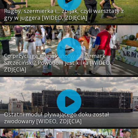
Rugby, szermierka i... zbijak, czyli warsztaty z
gry w juggera [WIDEO, ZDJĘCIA]
Co przyciąga mieszkańców na Jarmark
Szczeciński? Powodów jest kilka [WIDEO,
ZDJĘCIA]
Ostatni moduł pływającego doku został
zwodowany [WIDEO, ZDJĘCIA]