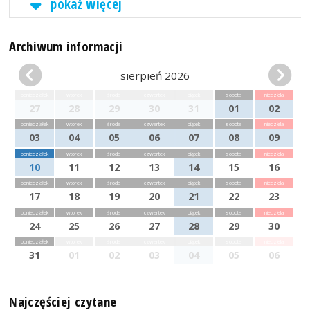
pokaż więcej
Archiwum informacji
sierpień 2026
poniedziałek
wtorek
środa
czwartek
piątek
sobota
niedziela
27
28
29
30
31
01
02
poniedziałek
wtorek
środa
czwartek
piątek
sobota
niedziela
03
04
05
06
07
08
09
poniedziałek
wtorek
środa
czwartek
piątek
sobota
niedziela
10
11
12
13
14
15
16
poniedziałek
wtorek
środa
czwartek
piątek
sobota
niedziela
17
18
19
20
21
22
23
poniedziałek
wtorek
środa
czwartek
piątek
sobota
niedziela
24
25
26
27
28
29
30
poniedziałek
wtorek
środa
czwartek
piątek
sobota
niedziela
31
01
02
03
04
05
06
Najczęściej czytane