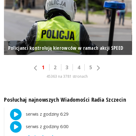
Policjanci kontrolują kierowców w ramach akcji SPEED
1
2
3
4
5
45363 na 3781 stronach
Posłuchaj najnowszych Wiadomości Radia Szczecin
serwis z godziny 6:29
serwis z godziny 6:00