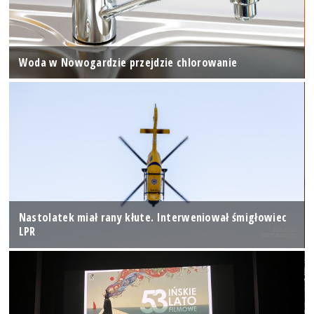
Woda w Nowogardzie przejdzie chlorowanie
Nastolatek miał rany kłute. Interweniował śmigłowiec
LPR