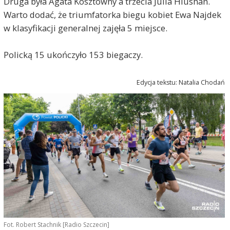
Druga była Agata Kosztowny a trzecia Julia Hlushan.
Warto dodać, że triumfatorka biegu kobiet Ewa Najdek
w klasyfikacji generalnej zajęła 5 miejsce.
Policką 15 ukończyło 153 biegaczy.
Edycja tekstu: Natalia Chodań
Fot. Robert Stachnik [Radio Szczecin]