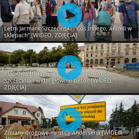
Letni Jarmark Szczeciński. "Coś innego, aniżeli w
sklepach" [WIDEO, ZDJĘCIA]
Plac Orła Białego w przebudowie. Część
Szczecinian widzi głównie beton [WIDEO,
ZDJĘCIA]
Zmiany drogowe na ulicy Andersena [WIDEO,