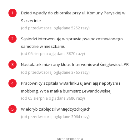
Dzieci wpadły do zbiornika przy ul. Komuny Paryskiej w
Szczecinie
(od przedwczoraj oglądane 5252 razy)
Sąsiedzi interweniują w sprawie psa pozostawionego
samotnie w mieszkaniu
(od 06 sierpnia oglądane 3870 razy)
Nastolatek miał rany kłute. Interweniował śmigłowiec LPR
(od przedwczoraj oglądane 3765 razy)
Pracownicy szpitala w Barlinku ujawniają nepotyzm i
mobbing. W tle matka burmistrz Lewandowskiej
(od 05 sierpnia oglądane 3686 razy)
Wieloryb zabłądził w Międzyzdrojach
(od przedwczoraj oglądane 3064 razy)
Autopromocja