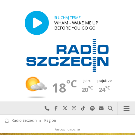
SŁUCHAJ TERAZ
WHAM - WAKE ME UP
BEFORE YOU GO GO
°C
jutro
pojutrze
18
°C
°C
20
24
Najlepiej po prostu do nas zadzwoń
Odwiedź nas na Facebook-u
Odwiedź nas na X
Odwiedź nas na Instagram-ie
Odwiedź nas na TikTok-u
Szukaj nas na Spotify
Wyślij do nas w
Szukaj
Radio Szczecin
»
Region
Autopromocja
Reklama