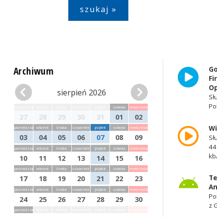
Archiwum
Go
Fi
Op
sierpień 2026
Sł
Po
poniedziałek
wtorek
środa
czwartek
piątek
sobota
niedziela
27
28
29
30
31
01
02
W
poniedziałek
wtorek
środa
czwartek
piątek
sobota
niedziela
03
04
05
06
07
08
09
Sł
44
poniedziałek
wtorek
środa
czwartek
piątek
sobota
niedziela
kb
10
11
12
13
14
15
16
poniedziałek
wtorek
środa
czwartek
piątek
sobota
niedziela
Te
17
18
19
20
21
22
23
An
poniedziałek
wtorek
środa
czwartek
piątek
sobota
niedziela
Po
24
25
26
27
28
29
30
z 
poniedziałek
wtorek
środa
czwartek
piątek
sobota
niedziela