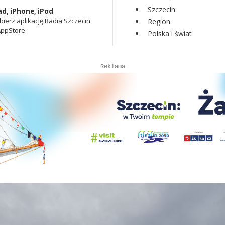
Szczecin
ad, iPhone, iPod
bierz aplikację Radia Szczecin
Region
AppStore
Polska i świat
Autopromocja
Autopromocja
Reklama