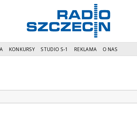
A
KONKURSY
STUDIO S-1
REKLAMA
O NAS