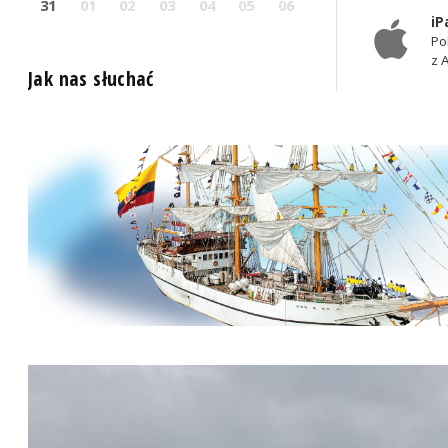
31
01
02
03
04
05
06
iP
Po
z 
Jak nas słuchać