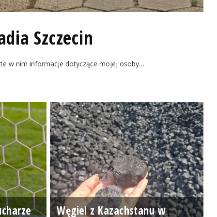
adia Szczecin
rte w nim informacje dotyczące mojej osoby…
ucharze
Węgiel z Kazachstanu w