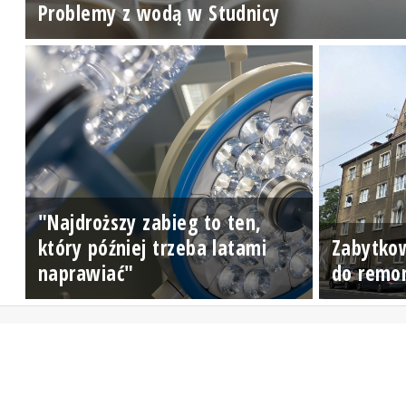
Problemy z wodą w Studnicy
"Najdroższy zabieg to ten,
który później trzeba latami
Zabytko
naprawiać"
do remo
Zadzwoń do studia: 510 777 666
Czujny non stop: 510 777 222