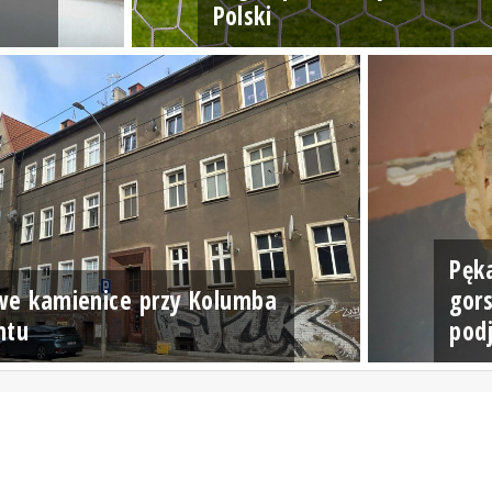
Polski
Pęka
we kamienice przy Kolumba
gor
ntu
podj
radioszczecin.pl
radioszczecinextra.pl