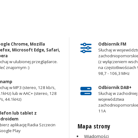
ogle Chrome, Mozilla
Odbiornik FM
refox, Microsoft Edge, Safari,
Słuchaj w województ
era
zachodniopomorsk
uchaj w ulubionej przeglądarce.
(z wyłączeniem wscho
leć znajomym :)
na częstotliwościach 9
98,7 - 106,3 MHz
inamp
uchaj w MP3 (stereo, 128 kb/s,
Odbiornik DAB+
.1kHz) lub w AAC+ (stereo, 128
Słuchaj w zachodniej 
/s, 44.1kHz)
województwa
zachodniopomorskie
11A
lefon lub tablet z
droidem
Mapa strony
bierz aplikację Radia Szczecin
Google Play
Wiadomości