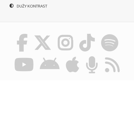
DUŻY KONTRAST
© POLSKIE RADIO SZCZECIN SA. WSZYSTKIE PRAWA
ZASTRZEŻONE.
REGULAMIN KORZYSTANIA Z PORTALU
POLITYKA
PRYWATNOŚCI
BIULETYN INFORMACJI PUBLICZNEJ