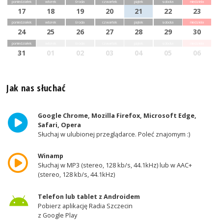
poniedziałek
wtorek
środa
czwartek
piątek
sobota
niedziela
17
18
19
20
21
22
23
poniedziałek
wtorek
środa
czwartek
piątek
sobota
niedziela
24
25
26
27
28
29
30
poniedziałek
wtorek
środa
czwartek
piątek
sobota
niedziela
31
01
02
03
04
05
06
Jak nas słuchać
Google Chrome, Mozilla Firefox, Microsoft Edge,
Safari, Opera
Słuchaj w ulubionej przeglądarce. Poleć znajomym :)
Winamp
Słuchaj w MP3 (stereo, 128 kb/s, 44.1kHz) lub w AAC+
(stereo, 128 kb/s, 44.1kHz)
Telefon lub tablet z Androidem
Pobierz aplikację Radia Szczecin
z Google Play