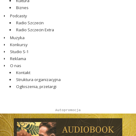
Kultura
Biznes
Podcasty
Radio Szczecin
Radio Szczecin Extra
Muzyka
Konkursy
Studio S-1
Reklama
O nas
Kontakt
Struktura organizacyjna
Ogłoszenia, przetargi
Autopromocja
Autopromocja
Reklama