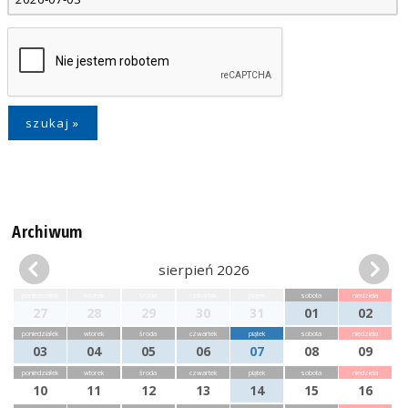
Archiwum
sierpień 2026
poniedziałek
wtorek
środa
czwartek
piątek
sobota
niedziela
27
28
29
30
31
01
02
poniedziałek
wtorek
środa
czwartek
piątek
sobota
niedziela
03
04
05
06
07
08
09
poniedziałek
wtorek
środa
czwartek
piątek
sobota
niedziela
10
11
12
13
14
15
16