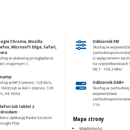
ogle Chrome, Mozilla
Odbiornik FM
refox, Microsoft Edge, Safari,
Słuchaj w województ
era
zachodniopomorsk
uchaj w ulubionej przeglądarce.
(z wyłączeniem wscho
leć znajomym :)
na częstotliwościach 9
98,7 - 106,3 MHz
inamp
uchaj w MP3 (stereo, 128 kb/s,
Odbiornik DAB+
.1kHz) lub w AAC+ (stereo, 128
Słuchaj w zachodniej 
/s, 44.1kHz)
województwa
zachodniopomorskie
11A
lefon lub tablet z
droidem
Mapa strony
bierz aplikację Radia Szczecin
Google Play
Wiadomości