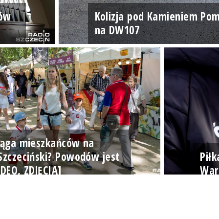
gów
Kolizja pod Kamieniem Po
na DW107
iąga mieszkańców na
Szczeciński? Powodów jest
Piłk
IDEO, ZDJĘCIA]
War
radioszczecin.pl