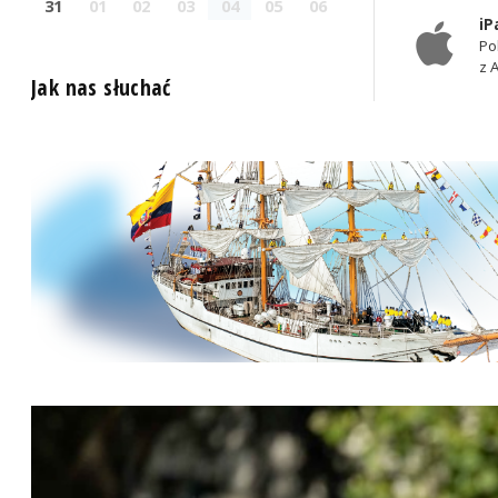
31
01
02
03
04
05
06
iP
Po
z 
Jak nas słuchać