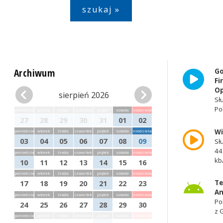
Archiwum
Go
Fi
Op
sierpień 2026
Sł
Po
poniedziałek
wtorek
środa
czwartek
piątek
sobota
niedziela
27
28
29
30
31
01
02
W
poniedziałek
wtorek
środa
czwartek
piątek
sobota
niedziela
03
04
05
06
07
08
09
Sł
44
poniedziałek
wtorek
środa
czwartek
piątek
sobota
niedziela
kb
10
11
12
13
14
15
16
poniedziałek
wtorek
środa
czwartek
piątek
sobota
niedziela
Te
17
18
19
20
21
22
23
An
poniedziałek
wtorek
środa
czwartek
piątek
sobota
niedziela
Po
24
25
26
27
28
29
30
z 
poniedziałek
wtorek
środa
czwartek
piątek
sobota
niedziela