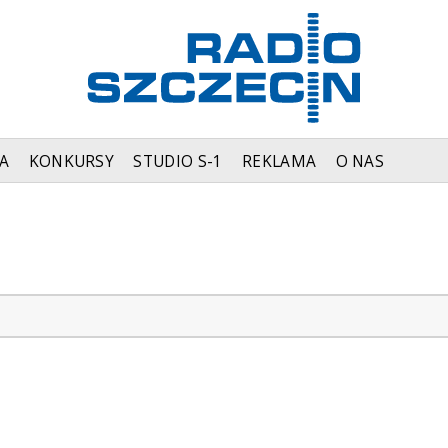
A
KONKURSY
STUDIO S-1
REKLAMA
O NAS