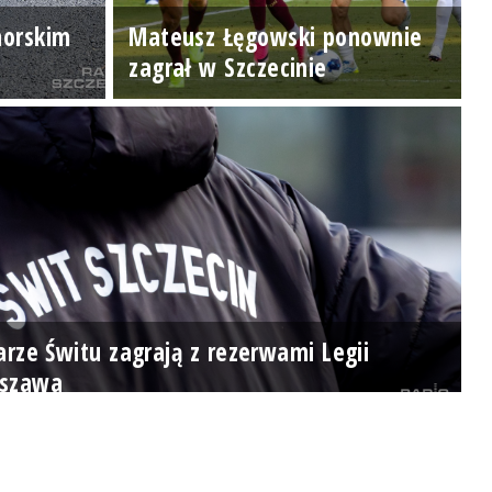
morskim
Mateusz Łęgowski ponownie
zagrał w Szczecinie
arze Świtu zagrają z rezerwami Legii
szawa
Posłuchaj teraz