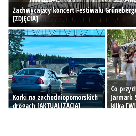
Zachwycający koncert Festiwalu Grüneber
[ZDJĘCIA]
Co przyc
Korki na zachodniopomorskich
Jarmark 
drogach [AKTUALIZACJA]
kilka [W
Zadzwoń do studia: 510 777 666