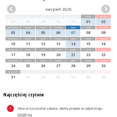
sierpień 2026
poniedziałek
wtorek
środa
czwartek
piątek
sobota
niedziela
27
28
29
30
31
01
02
poniedziałek
wtorek
środa
czwartek
piątek
sobota
niedziela
03
04
05
06
07
08
09
poniedziałek
wtorek
środa
czwartek
piątek
sobota
niedziela
10
11
12
13
14
15
16
poniedziałek
wtorek
środa
czwartek
piątek
sobota
niedziela
17
18
19
20
21
22
23
poniedziałek
wtorek
środa
czwartek
piątek
sobota
niedziela
24
25
26
27
28
29
30
poniedziałek
wtorek
środa
czwartek
piątek
sobota
niedziela
31
01
02
03
04
05
06
Najczęściej czytane
Ulice w Szczecinie zalane, alerty prawie w całym kraju
[ZDJĘCIA]