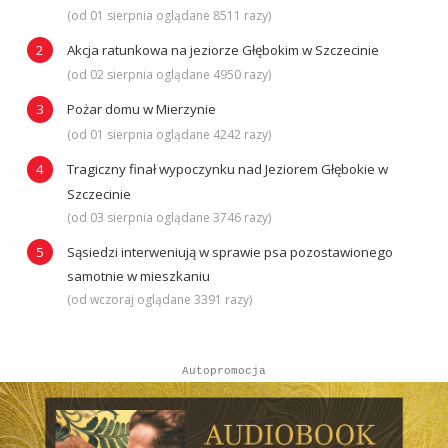
(od 01 sierpnia oglądane 8511 razy)
Akcja ratunkowa na jeziorze Głębokim w Szczecinie
(od 02 sierpnia oglądane 4950 razy)
Pożar domu w Mierzynie
(od 01 sierpnia oglądane 4242 razy)
Tragiczny finał wypoczynku nad Jeziorem Głębokie w
Szczecinie
(od 03 sierpnia oglądane 3746 razy)
Sąsiedzi interweniują w sprawie psa pozostawionego
samotnie w mieszkaniu
(od wczoraj oglądane 3391 razy)
Autopromocja