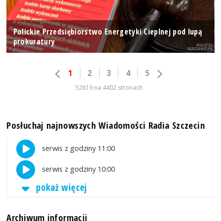
Polickie Przedsiębiorstwo Energetyki Cieplnej pod lupą
prokuratury
1
2
3
4
5
52819 na 4402 stronach
Posłuchaj najnowszych Wiadomości Radia Szczecin
serwis z godziny 11:00
serwis z godziny 10:00
pokaż więcej
Archiwum informacji