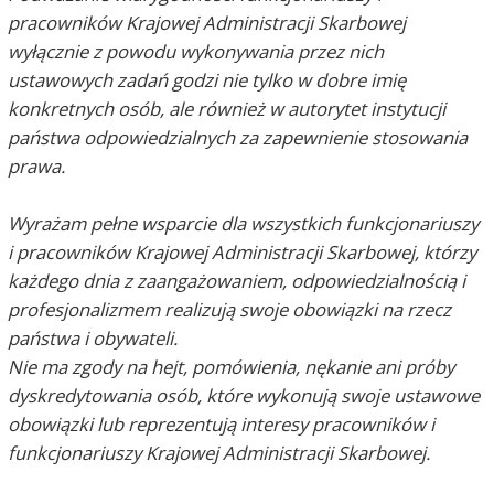
pracowników Krajowej Administracji Skarbowej
wyłącznie z powodu wykonywania przez nich
Sedina2013
2026-07-05, godz. 14:14
ustawowych zadań godzi nie tylko w dobre imię
Proponuję, aby inspektorzy KAS udali się (bez
konkretnych osób, ale również w autorytet instytucji
prowokacji) na poradę do prywatnego gabinetu
lekarskiego, do kancelarii adwokackiej lub do
państwa odpowiedzialnych za zapewnienie stosowania
"doradcy finansowego". Tam uciekają miliony
prawa.
złotych. Łatwo, w sposób prowokacyjny złapać
gastronomika na pomyłce lub chwili zapomnienia.
Lekarze, adwokaci, prawnicy są bezkarni!
Wyrażam pełne wsparcie dla wszystkich funkcjonariuszy
i pracowników Krajowej Administracji Skarbowej, którzy
Jan Nowak
2026-07-05, godz. 14:51
każdego dnia z zaangażowaniem, odpowiedzialnością i
No okej, święte oburzenie wyrażone. To może
profesjonalizmem realizują swoje obowiązki na rzecz
teraz jakaś ocena tej konkretnej sytuacji?
państwa i obywateli.
Choćby taka etyczno-moralna. Bo urzędnikiem się
Nie ma zgody na hejt, pomówienia, nękanie ani próby
bywa, ale nawet urzędnik człowiekiem powinien
być...
dyskredytowania osób, które wykonują swoje ustawowe
obowiązki lub reprezentują interesy pracowników i
miracleoflife
2026-07-05, godz. 16:28
funkcjonariuszy Krajowej Administracji Skarbowej.
Szanowny Panie Szefie KAS, skoro już upatrzyliście
sobie lokal do kontroli tuż przed jego otwarciem