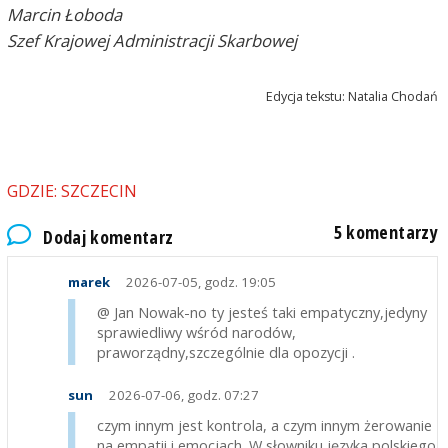
Marcin Łoboda
może wystarczyło by ukarać symbolicznie kwotą
np. 50 zł na zasadzie "pilnujcie się, mamy Was na
Szef Krajowej Administracji Skarbowej
oku".
Sama kontrola-prowokacja jest po prostu
Edycja tekstu: Natalia Chodań
obrzydliwa i proszę się nie dziwić negatywnym
opiniom bo żerujecie na ludzkich emocjach , tak jak
w warsztacie z żarówką do samochodu.
Swoją drogą jacy ludzie wyprani z uczuć muszą u
Was pracować żeby takie rzeczy robić ?! Rozumiem
GDZIE: SZCZECIN
normalna kontrola albo recydywa przy oszustwie
na paragonach (co jest nagminne) , ale w tej
5 komentarzy
Dodaj komentarz
sytuacji to już pojechaliście po bandzie !
marek
2026-07-05, godz. 19:05
@ Jan Nowak-no ty jesteś taki empatyczny,jedyny
sprawiedliwy wśród narodów,
praworządny,szczególnie dla opozycji .
sun
2026-07-06, godz. 07:27
czym innym jest kontrola, a czym innym żerowanie
na empatii i emocjach. W słowniku języka polskiego