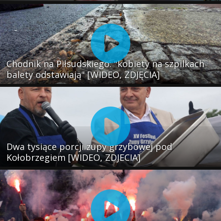
Chodnik na Piłsudskiego: "kobiety na szpilkach
balety odstawiają" [WIDEO, ZDJĘCIA]
Dwa tysiące porcji zupy grzybowej pod
Kołobrzegiem [WIDEO, ZDJECIA]