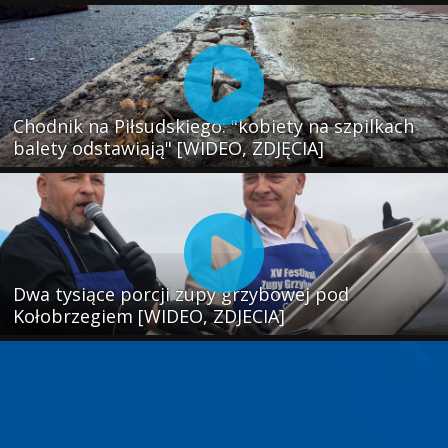
Chodnik na Piłsudskiego: "kobiety na szpilkach
balety odstawiają" [WIDEO, ZDJĘCIA]
Dwa tysiące porcji zupy grzybowej pod
Kołobrzegiem [WIDEO, ZDJECIA]