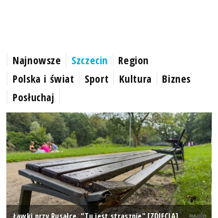
Najnowsze
Szczecin
Region
Polska i świat
Sport
Kultura
Biznes
Posłuchaj
Ławki przy Rusałce. "Tu jest strasznie" [ZDJĘCIA]