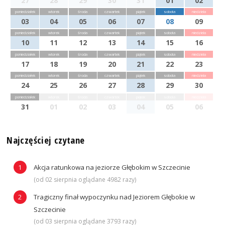
27
28
29
30
31
01
02
poniedziałek
wtorek
środa
czwartek
piątek
sobota
niedziela
03
04
05
06
07
08
09
poniedziałek
wtorek
środa
czwartek
piątek
sobota
niedziela
10
11
12
13
14
15
16
poniedziałek
wtorek
środa
czwartek
piątek
sobota
niedziela
17
18
19
20
21
22
23
poniedziałek
wtorek
środa
czwartek
piątek
sobota
niedziela
24
25
26
27
28
29
30
poniedziałek
wtorek
środa
czwartek
piątek
sobota
niedziela
31
01
02
03
04
05
06
Najczęściej czytane
Akcja ratunkowa na jeziorze Głębokim w Szczecinie
(od 02 sierpnia oglądane 4982 razy)
Tragiczny finał wypoczynku nad Jeziorem Głębokie w
Szczecinie
(od 03 sierpnia oglądane 3793 razy)