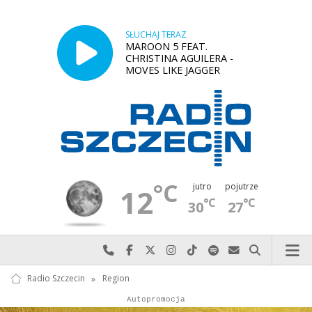
SŁUCHAJ TERAZ
MAROON 5 FEAT.
CHRISTINA AGUILERA -
MOVES LIKE JAGGER
°C
jutro
pojutrze
12
°C
°C
30
27
Najlepiej po prostu do nas zadzwoń
Odwiedź nas na Facebook-u
Odwiedź nas na X
Odwiedź nas na Instagram-ie
Odwiedź nas na TikTok-u
Szukaj nas na Spotify
Wyślij do nas w
Szukaj
Radio Szczecin
»
Region
Autopromocja
Autopromocja
Reklama