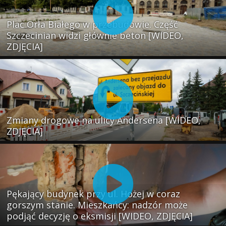
Plac Orła Białego w przebudowie. Część
Szczecinian widzi głównie beton [WIDEO,
ZDJĘCIA]
Zmiany drogowe na ulicy Andersena [WIDEO,
ZDJĘCIA]
Pękający budynek przy ul. Hożej w coraz
gorszym stanie. Mieszkańcy: nadzór może
podjąć decyzję o eksmisji [WIDEO, ZDJĘCIA]