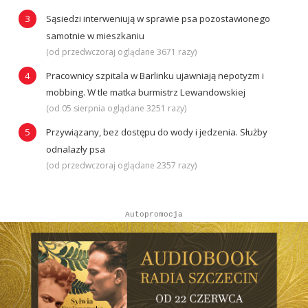
Sąsiedzi interweniują w sprawie psa pozostawionego
samotnie w mieszkaniu
(od przedwczoraj oglądane 3671 razy)
Pracownicy szpitala w Barlinku ujawniają nepotyzm i
mobbing. W tle matka burmistrz Lewandowskiej
(od 05 sierpnia oglądane 3251 razy)
Przywiązany, bez dostępu do wody i jedzenia. Służby
odnalazły psa
(od przedwczoraj oglądane 2357 razy)
Autopromocja