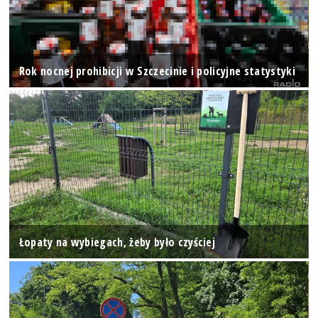
Rok nocnej prohibicji w Szczecinie i policyjne statystyki
Łopaty na wybiegach, żeby było czyściej