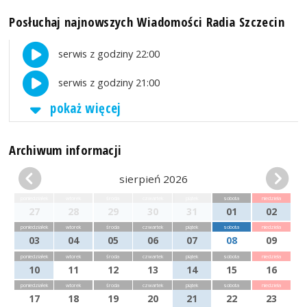
Posłuchaj najnowszych Wiadomości Radia Szczecin
serwis z godziny 22:00
serwis z godziny 21:00
pokaż więcej
Archiwum informacji
sierpień 2026
poniedziałek
wtorek
środa
czwartek
piątek
sobota
niedziela
27
28
29
30
31
01
02
poniedziałek
wtorek
środa
czwartek
piątek
sobota
niedziela
03
04
05
06
07
08
09
poniedziałek
wtorek
środa
czwartek
piątek
sobota
niedziela
10
11
12
13
14
15
16
poniedziałek
wtorek
środa
czwartek
piątek
sobota
niedziela
17
18
19
20
21
22
23