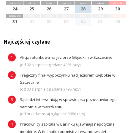
poniedziałek
wtorek
środa
czwartek
piątek
sobota
niedziela
24
25
26
27
28
29
30
poniedziałek
wtorek
środa
czwartek
piątek
sobota
niedziela
31
01
02
03
04
05
06
Najczęściej czytane
Akcja ratunkowa na jeziorze Głębokim w Szczecinie
(od 02 sierpnia oglądane 4985 razy)
Tragiczny finał wypoczynku nad Jeziorem Głębokie w
Szczecinie
(od 03 sierpnia oglądane 3796 razy)
Sąsiedzi interweniują w sprawie psa pozostawionego
samotnie w mieszkaniu
(od przedwczoraj oglądane 3680 razy)
Pracownicy szpitala w Barlinku ujawniają nepotyzm i
mobbing. W tle matka burmistrz Lewandowskiej