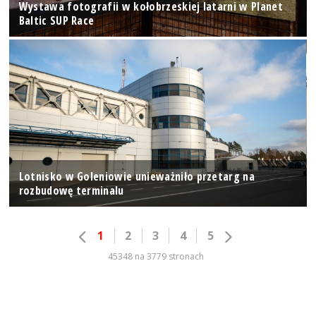
Wystawa fotografii w kołobrzeskiej latarni w Planet
Baltic SUP Race
Lotnisko w Goleniowie unieważniło przetarg na
rozbudowę terminalu
1
2
3
4
5
45348 na 3779 stronach