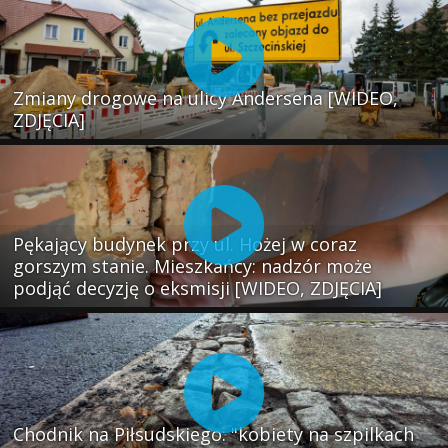
Zmiany drogowe na ulicy Andersena [WIDEO,
ZDJĘCIA]
Pękający budynek przy ul. Hożej w coraz
gorszym stanie. Mieszkańcy: nadzór może
podjąć decyzję o eksmisji [WIDEO, ZDJĘCIA]
Chodnik na Piłsudskiego: "kobiety na szpilkach