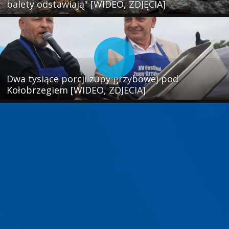
balety odstawiają" [WIDEO, ZDJĘCIA]
Dwa tysiące porcji zupy grzybowej pod
Kołobrzegiem [WIDEO, ZDJECIA]