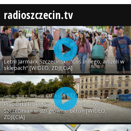
radioszczecin.tv
Letni Jarmark Szczeciński. "Coś innego, aniżeli w
sklepach" [WIDEO, ZDJĘCIA]
Plac Orła Białego w przebudowie. Część
Szczecinian widzi głównie beton [WIDEO,
ZDJĘCIA]