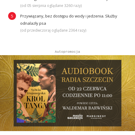
(od 05 sierpnia oglądane 3260 razy)
Przywiązany, bez dostępu do wody i jedzenia. Służby
odnalazły psa
(od przedwczoraj oglądane 2364 razy)
Autopromocja