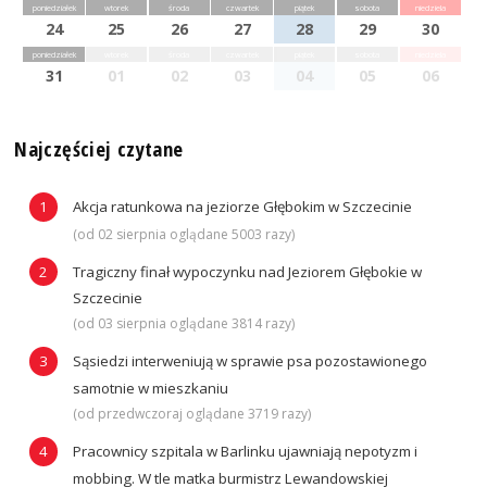
poniedziałek
wtorek
środa
czwartek
piątek
sobota
niedziela
24
25
26
27
28
29
30
poniedziałek
wtorek
środa
czwartek
piątek
sobota
niedziela
31
01
02
03
04
05
06
Najczęściej czytane
Akcja ratunkowa na jeziorze Głębokim w Szczecinie
(od 02 sierpnia oglądane 5003 razy)
Tragiczny finał wypoczynku nad Jeziorem Głębokie w
Szczecinie
(od 03 sierpnia oglądane 3814 razy)
Sąsiedzi interweniują w sprawie psa pozostawionego
samotnie w mieszkaniu
(od przedwczoraj oglądane 3719 razy)
Pracownicy szpitala w Barlinku ujawniają nepotyzm i
mobbing. W tle matka burmistrz Lewandowskiej