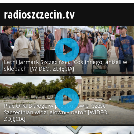
radioszczecin.tv
Letni Jarmark Szczeciński. "Coś innego, aniżeli w
sklepach" [WIDEO, ZDJĘCIA]
Plac Orła Białego w przebudowie. Część
Szczecinian widzi głównie beton [WIDEO,
ZDJĘCIA]