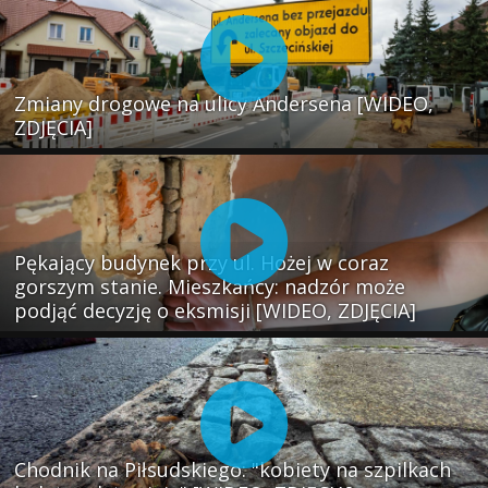
Zmiany drogowe na ulicy Andersena [WIDEO,
ZDJĘCIA]
Pękający budynek przy ul. Hożej w coraz
gorszym stanie. Mieszkańcy: nadzór może
podjąć decyzję o eksmisji [WIDEO, ZDJĘCIA]
Chodnik na Piłsudskiego: "kobiety na szpilkach