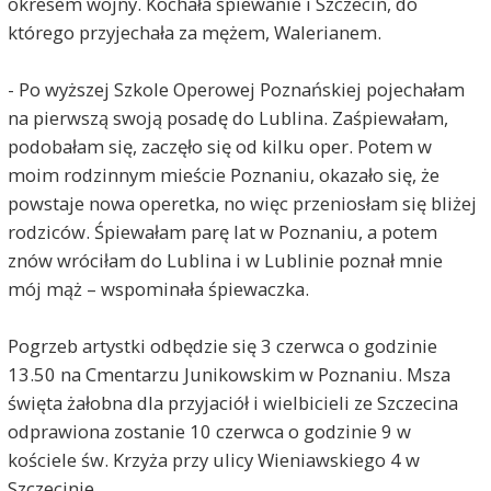
okresem wojny. Kochała śpiewanie i Szczecin, do
którego przyjechała za mężem, Walerianem.
- Po wyższej Szkole Operowej Poznańskiej pojechałam
na pierwszą swoją posadę do Lublina. Zaśpiewałam,
podobałam się, zaczęło się od kilku oper. Potem w
moim rodzinnym mieście Poznaniu, okazało się, że
powstaje nowa operetka, no więc przeniosłam się bliżej
rodziców. Śpiewałam parę lat w Poznaniu, a potem
znów wróciłam do Lublina i w Lublinie poznał mnie
mój mąż – wspominała śpiewaczka.
Pogrzeb artystki odbędzie się 3 czerwca o godzinie
13.50 na Cmentarzu Junikowskim w Poznaniu. Msza
święta żałobna dla przyjaciół i wielbicieli ze Szczecina
odprawiona zostanie 10 czerwca o godzinie 9 w
kościele św. Krzyża przy ulicy Wieniawskiego 4 w
Szczecinie.