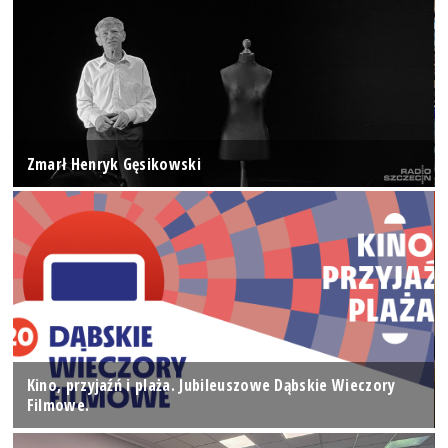
Zmarł Henryk Gęsikowski
Kino, przyjaźń i plaża. Jubileuszowe Dąbskie Wieczory
Filmowe.