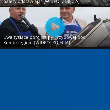
balety odstawiają" [WIDEO, ZDJĘCIA]
Dwa tysiące porcji zupy grzybowej pod
Kołobrzegiem [WIDEO, ZDJECIA]