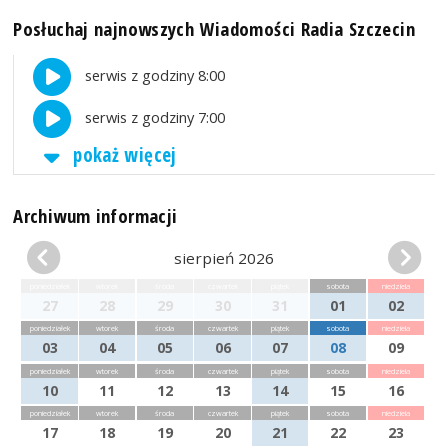
Posłuchaj najnowszych Wiadomości Radia Szczecin
serwis z godziny 8:00
serwis z godziny 7:00
pokaż więcej
Archiwum informacji
sierpień 2026
poniedziałek
wtorek
środa
czwartek
piątek
sobota
niedziela
27
28
29
30
31
01
02
poniedziałek
wtorek
środa
czwartek
piątek
sobota
niedziela
03
04
05
06
07
08
09
poniedziałek
wtorek
środa
czwartek
piątek
sobota
niedziela
10
11
12
13
14
15
16
poniedziałek
wtorek
środa
czwartek
piątek
sobota
niedziela
17
18
19
20
21
22
23