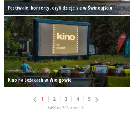
Festiwale, koncerty, czyli dzieje się w Świnoujściu
Kino na Leżakach w Wielgowie
1
2
3
4
5
8490 na 708 stronach