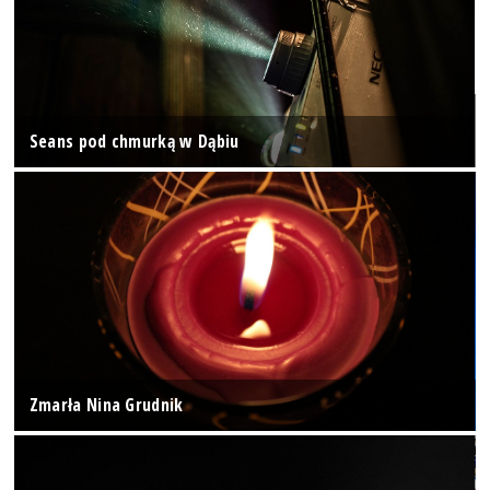
Seans pod chmurką w Dąbiu
Zmarła Nina Grudnik