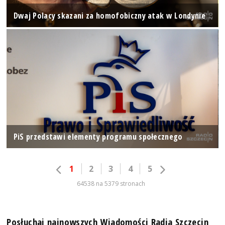
Dwaj Polacy skazani za homofobiczny atak w Londynie
PiS przedstawi elementy programu społecznego
1
2
3
4
5
64538 na 5379 stronach
Posłuchaj najnowszych Wiadomości Radia Szczecin