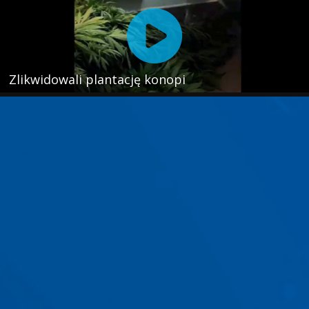
Zlikwidowali plantację konopi