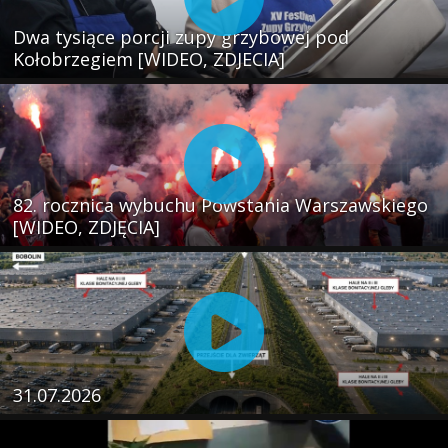
Dwa tysiące porcji zupy grzybowej pod
Kołobrzegiem [WIDEO, ZDJECIA]
82. rocznica wybuchu Powstania Warszawskiego
[WIDEO, ZDJĘCIA]
31.07.2026