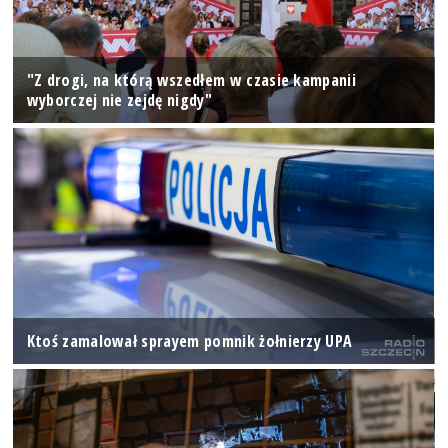
"Z drogi, na którą wszedłem w czasie kampanii
wyborczej nie zejdę nigdy"
Ktoś zamalował sprayem pomnik żołnierzy UPA