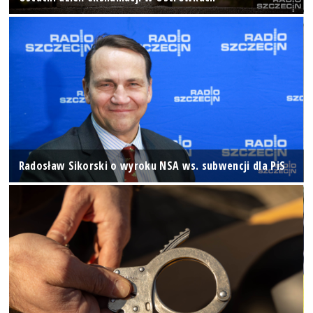
Radosław Sikorski o wyroku NSA ws. subwencji dla PiS