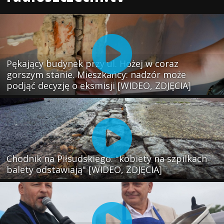
Pękający budynek przy ul. Hożej w coraz
gorszym stanie. Mieszkańcy: nadzór może
podjąć decyzję o eksmisji [WIDEO, ZDJĘCIA]
Chodnik na Piłsudskiego: "kobiety na szpilkach
balety odstawiają" [WIDEO, ZDJĘCIA]