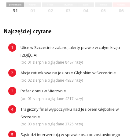
poniedziałek
wtorek
środa
czwartek
piątek
sobota
niedziela
31
01
02
03
04
05
06
Najczęściej czytane
Ulice w Szczecinie zalane, alerty prawie w całym kraju
[ZDJĘCIA]
(od 01 sierpnia oglądane 8487 razy)
Akcja ratunkowa na jeziorze Głębokim w Szczecinie
(od 02 sierpnia oglądane 4933 razy)
Pożar domu w Mierzynie
(od 01 sierpnia oglądane 4217 razy)
Tragiczny finał wypoczynku nad Jeziorem Głębokie w
Szczecinie
(od 03 sierpnia oglądane 3725 razy)
Sąsiedzi interweniują w sprawie psa pozostawionego