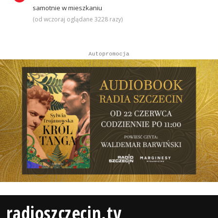
samotnie w mieszkaniu
(od wczoraj oglądane 3228 razy)
Autopromocja
radioszczecin.tv