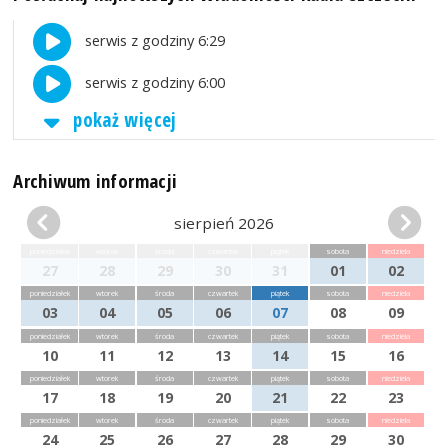
serwis z godziny 6:29
serwis z godziny 6:00
pokaż więcej
Archiwum informacji
sierpień 2026
poniedziałek
wtorek
środa
czwartek
piątek
sobota
niedziela
27
28
29
30
31
01
02
poniedziałek
wtorek
środa
czwartek
piątek
sobota
niedziela
03
04
05
06
07
08
09
poniedziałek
wtorek
środa
czwartek
piątek
sobota
niedziela
10
11
12
13
14
15
16
poniedziałek
wtorek
środa
czwartek
piątek
sobota
niedziela
17
18
19
20
21
22
23
poniedziałek
wtorek
środa
czwartek
piątek
sobota
niedziela
24
25
26
27
28
29
30