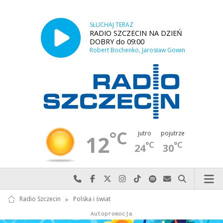
SŁUCHAJ TERAZ
RADIO SZCZECIN NA DZIEŃ
DOBRY do 09:00
Robert Bochenko, Jarosław Gowin
°C
jutro
pojutrze
12
°C
°C
24
30
Najlepiej po prostu do nas zadzwoń
Odwiedź nas na Facebook-u
Odwiedź nas na X
Odwiedź nas na Instagram-ie
Odwiedź nas na TikTok-u
Szukaj nas na Spotify
Wyślij do nas w
Szukaj
Radio Szczecin
»
Polska i świat
Autopromocja
Autopromocja
Reklama