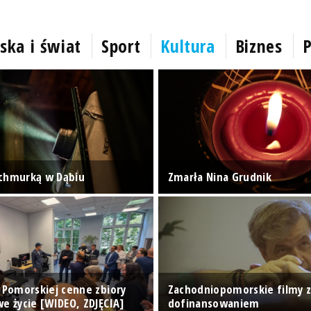
ska i świat
Sport
Kultura
Biznes
P
chmurką w Dąbiu
Zmarła Nina Grudnik
y Pomorskiej cenne zbiory
Zachodniopomorskie filmy 
e życie [WIDEO, ZDJĘCIA]
dofinansowaniem