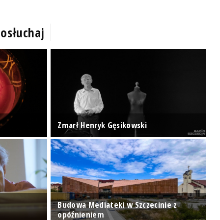
osłuchaj
P
Zmarł Henryk Gęsikowski
r
z
Budowa Mediateki w Szczecinie z
S
opóźnieniem
r