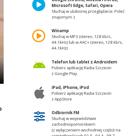
Microsoft Edge, Safari, Opera
Słuchaj w ulubionej przeglądarce. Poleć
znajomym :)
Winamp
Słuchaj w MP3 (stereo, 128 kb/s,
44.1kHz) lub w AAC+ (stereo, 128 kb/s,
44.1kHz)
Telefon lub tablet z Androidem
Pobierz aplikację Radia Szczecin
z Google Play
iPad, iPhone, iPod
Pobierz aplikację Radia Szczecin
z AppStore
o
Odbiornik FM
Słuchaj w województwie
zachodniopomorskiem
(z wyłączeniem wschodniej części) na
częstotliwościach 92,0 - 94,4 - 98,7 -