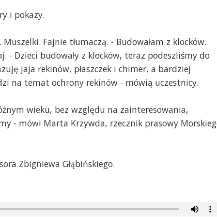
y i pokazy.
. Muszelki. Fajnie tłumaczą. - Budowałam z klocków.
taj. - Dzieci budowały z klocków, teraz podeszliśmy do
zuję jaja rekinów, płaszczek i chimer, a bardziej
dzi na temat ochrony rekinów - mówią uczestnicy.
w różnym wieku, bez względu na zainteresowania,
amy - mówi Marta Krzywda, rzecznik prasowy Morskie
esora Zbigniewa Głąbińskiego.