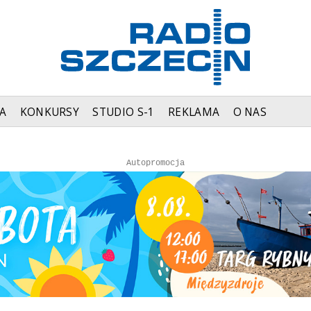
A
KONKURSY
STUDIO S-1
REKLAMA
O NAS
Autopromocja
Autopromocja
Reklama