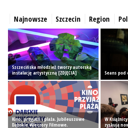
Najnowsze
Szczecin
Region
Pol
Szczecińska młodzież tworzy autorską
instalację artystyczną [ZDJĘCIA]
Seans pod 
o
Kino, przyjaźń i plaża. Jubileuszowe
W Książnic
Dąbskie Wieczory Filmowe.
zyskują now