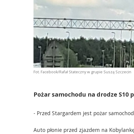
Fot. Facebook/Rafał Stateczny w grupie Suszą Szczecin
Pożar samochodu na drodze S10 p
- Przed Stargardem jest pożar samochodu
Auto płonie przed zjazdem na Kobylankę