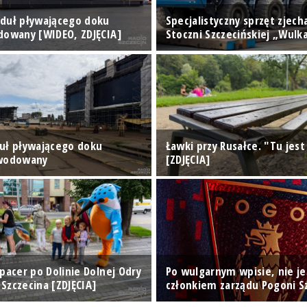
duł pływającego doku
Specjalistyczny sprzęt zjech
dowany [WIDEO, ZDJĘCIA]
Stoczni Szczecińskiej „Wulk
uł pływającego doku
Ławki przy Rusałce. "Tu jest
zwodowany
[ZDJĘCIA]
pacer po Dolinie Dolnej Odry
Po wulgarnym wpisie, nie je
Szczecina [ZDJĘCIA]
członkiem zarządu Pogoni S