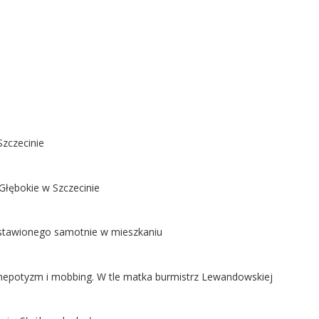
Szczecinie
Głębokie w Szczecinie
ostawionego samotnie w mieszkaniu
ą nepotyzm i mobbing. W tle matka burmistrz Lewandowskiej