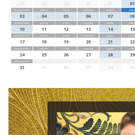
27
28
29
30
31
01
poniedziałek
wtorek
środa
czwartek
piątek
sobot
03
04
05
06
07
08
poniedziałek
wtorek
środa
czwartek
piątek
sobot
10
11
12
13
14
15
poniedziałek
wtorek
środa
czwartek
piątek
sobot
17
18
19
20
21
22
poniedziałek
wtorek
środa
czwartek
piątek
sobot
24
25
26
27
28
29
poniedziałek
wtorek
środa
czwartek
piątek
sobot
31
01
02
03
04
05