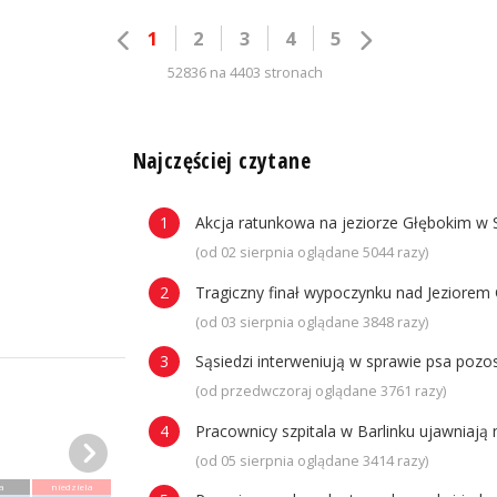
1
2
3
4
5
52836 na 4403 stronach
n
Najczęściej czytane
Akcja ratunkowa na jeziorze Głębokim w 
(od 02 sierpnia oglądane 5044 razy)
Tragiczny finał wypoczynku nad Jeziorem 
(od 03 sierpnia oglądane 3848 razy)
Sąsiedzi interweniują w sprawie psa poz
(od przedwczoraj oglądane 3761 razy)
Pracownicy szpitala w Barlinku ujawniaj
(od 05 sierpnia oglądane 3414 razy)
a
niedziela