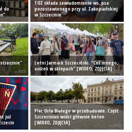
TOZ składa zawiadomienie ws. psa
ał do
pozostawionego przy ul. Zakopiańskiej
W
an”
w Szczecinie
c
 strasznie"
Letni Jarmark Szczeciński. "Coś innego,
P
aniżeli w sklepach" [WIDEO, ZDJĘCIA]
r
Plac Orła Białego w przebudowie. Część
st już
Szczecinian widzi głównie beton
A
zczecin
[WIDEO, ZDJĘCIA]
M