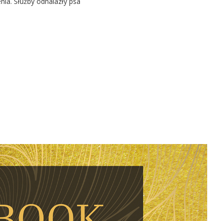
nia. Służby odnalazły psa