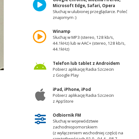
Microsoft Edge, Safari, Opera
Słuchaj w ulubionej przeglądarce. Poleć
znajomym :)
Winamp
Słuchaj w MP3 (stereo, 128 kb/s,
44.1kHz) lub w AAC+ (stereo, 128 kb/s,
44.1kHz)
Telefon lub tablet z Androidem
Pobierz aplikację Radia Szczecin
z Google Play
iPad, iPhone, iPod
Pobierz aplikację Radia Szczecin
z AppStore
Odbiornik FM
Słuchaj w województwie
zachodniopomorskiem
(z wyłączeniem wschodniej części) na
częstotliwościach 92,0 - 94,4 - 98,7 -