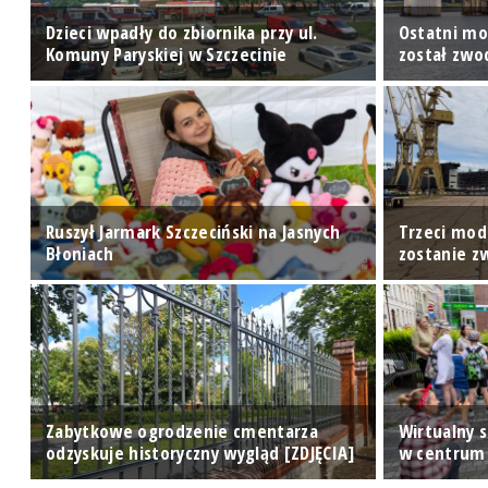
Dzieci wpadły do zbiornika przy ul.
Ostatni mo
Komuny Paryskiej w Szczecinie
został zwo
Ruszył Jarmark Szczeciński na Jasnych
Trzeci mod
Błoniach
zostanie 
Zabytkowe ogrodzenie cmentarza
Wirtualny s
odzyskuje historyczny wygląd [ZDJĘCIA]
w centrum 