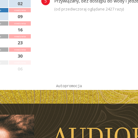
Przywiązany, bez dostępu do wody i jedze
02
(od przedwczoraj oglądane 2427 razy)
a
niedziela
09
a
niedziela
16
a
niedziela
23
a
niedziela
30
a
niedziela
06
Autopromocja