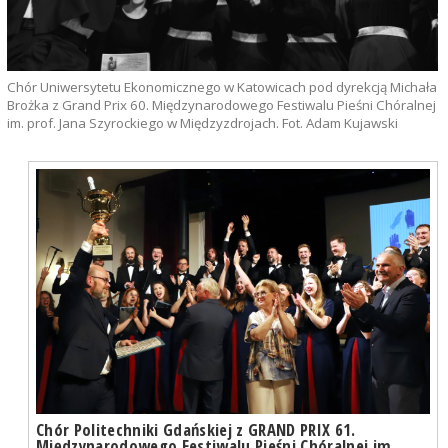
Chór Uniwersytetu Ekonomicznego w Katowicach pod dyrekcją Michała
Brożka z Grand Prix 60. Międzynarodowego Festiwalu Pieśni Chóralnej
im. prof. Jana Szyrockiego w Międzyzdrojach. Fot. Adam Kujawski
Chór Politechniki Gdańskiej z GRAND PRIX 61.
Międzynarodowego Festiwalu Pieśni Chóralnej im.