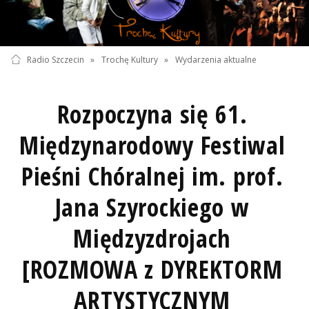
Radio Szczecin
»
Trochę Kultury
»
Wydarzenia aktualne
Rozpoczyna się 61.
Międzynarodowy Festiwal
Pieśni Chóralnej im. prof.
Jana Szyrockiego w
Międzyzdrojach
[ROZMOWA z DYREKTORM
ARTYSTYCZNYM