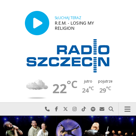
SŁUCHAJ TERAZ
R.E.M. - LOSING MY
RELIGION
°C
jutro
pojutrze
22
°C
°C
24
29
Najlepiej po prostu do nas zadzwoń
Odwiedź nas na Facebook-u
Odwiedź nas na X
Odwiedź nas na Instagram-ie
Odwiedź nas na TikTok-u
Szukaj nas na Spotify
Wyślij do nas w
Szukaj