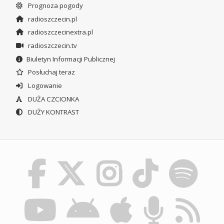
Prognoza pogody
radioszczecin.pl
radioszczecinextra.pl
radioszczecin.tv
Biuletyn Informacji Publicznej
Posłuchaj teraz
Logowanie
DUŻA CZCIONKA
DUŻY KONTRAST