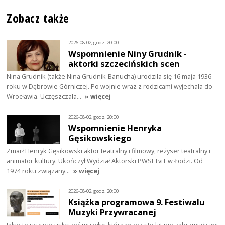
Zobacz także
2026-08-02, godz. 20:00
Wspomnienie Niny Grudnik -
aktorki szczecińskich scen
Nina Grudnik (także Nina Grudnik-Banucha) urodziła się 16 maja 1936
roku w Dąbrowie Górniczej. Po wojnie wraz z rodzicami wyjechała do
Wrocławia. Uczęszczała…
» więcej
2026-08-02, godz. 20:00
Wspomnienie Henryka
Gęsikowskiego
Zmarł Henryk Gęsikowski aktor teatralny i filmowy, reżyser teatralny i
animator kultury. Ukończył Wydział Aktorski PWSFTviT w Łodzi. Od
1974 roku związany…
» więcej
2026-08-02, godz. 20:00
Książka programowa 9. Festiwalu
Muzyki Przywracanej
Jakie to uczucie usłyszeć muzykę, która przez sto lat nie zabrzmiała ani