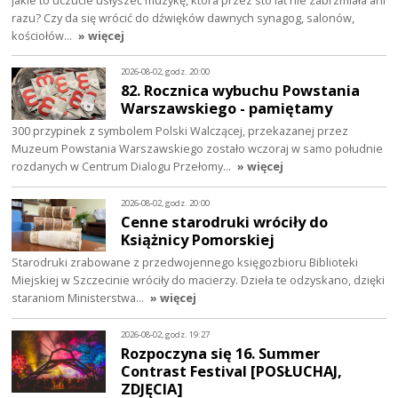
razu? Czy da się wrócić do dźwięków dawnych synagog, salonów,
kościołów…
» więcej
2026-08-02, godz. 20:00
82. Rocznica wybuchu Powstania
Warszawskiego - pamiętamy
300 przypinek z symbolem Polski Walczącej, przekazanej przez
Muzeum Powstania Warszawskiego zostało wczoraj w samo południe
rozdanych w Centrum Dialogu Przełomy…
» więcej
2026-08-02, godz. 20:00
Cenne starodruki wróciły do
Książnicy Pomorskiej
Starodruki zrabowane z przedwojennego księgozbioru Biblioteki
Miejskiej w Szczecinie wróciły do macierzy. Dzieła te odzyskano, dzięki
staraniom Ministerstwa…
» więcej
2026-08-02, godz. 19:27
Rozpoczyna się 16. Summer
Contrast Festival [POSŁUCHAJ,
ZDJĘCIA]