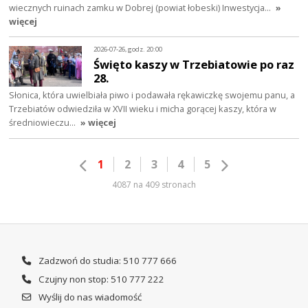
wiecznych ruinach zamku w Dobrej (powiat łobeski) Inwestycja…
»
więcej
2026-07-26, godz. 20:00
Święto kaszy w Trzebiatowie po raz
28.
Słonica, która uwielbiała piwo i podawała rękawiczkę swojemu panu, a
Trzebiatów odwiedziła w XVII wieku i micha gorącej kaszy, która w
średniowieczu…
» więcej
1
2
3
4
5
4087 na 409 stronach
Zadzwoń do studia: 510 777 666
Czujny non stop: 510 777 222
Wyślij do nas wiadomość