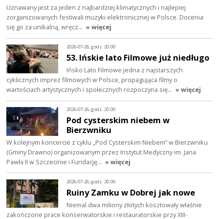
Uznawany jest za jeden z najbardziej klimatycznych i najlepiej
zorganizowanych festiwali muzyki elektronicznej w Polsce. Docenia
się go za unikalną, wręcz…
» więcej
2026-07-26, godz. 20:00
53. Ińskie lato Filmowe już niedługo
Ińsko Lato Filmowe jedna z najstarszych
cyklicznych imprez filmowych w Polsce, propagująca filmy o
wartościach artystycznych i społecznych rozpoczyna się…
» więcej
2026-07-26, godz. 20:00
Pod cysterskim niebem w
Bierzwniku
W kolejnym koncercie z cyklu „Pod Cysterskim Niebem” w Bierzwniku
(Gminy Drawno) organizowanym przez Instytut Medyczny im. Jana
Pawła II w Szczecinie i Fundację…
» więcej
2026-07-26, godz. 20:00
Ruiny Zamku w Dobrej jak nowe
Niemal dwa miliony złotych kosztowały właśnie
zakończone prace konserwatorskie i restauratorskie przy XIII-