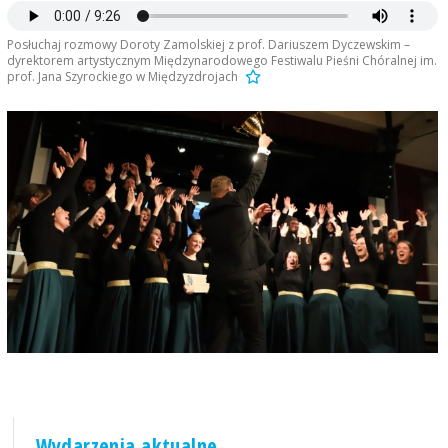
Posłuchaj rozmowy Doroty Zamolskiej z prof. Dariuszem Dyczewskim –
dyrektorem artystycznym Międzynarodowego Festiwalu Pieśni Chóralnej im.
prof. Jana Szyrockiego w Międzyzdrojach
Wydarzenia aktualne