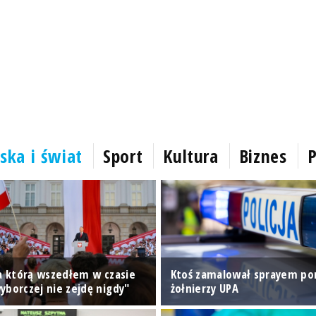
ska i świat
Sport
Kultura
Biznes
P
na którą wszedłem w czasie
Ktoś zamalował sprayem p
yborczej nie zejdę nigdy"
żołnierzy UPA