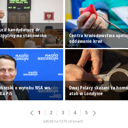
ucił kandydaturę dr.
zpytmy na stanowisko
Centra krwiodawstwa apelu
oddawanie krwi
ikorski o wyroku NSA ws.
Dwaj Polacy skazani za hom
la PiS
atak w Londynie
1
2
3
4
5
64538 na 5379 stronach