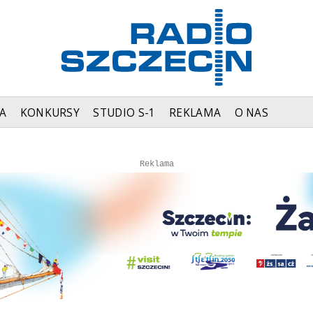
A
KONKURSY
STUDIO S-1
REKLAMA
O NAS
Autopromocja
Autopromocja
Reklama