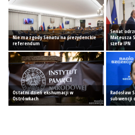
Senat odrz
j
Nie ma zgody Senatu na prezydenckie
Mateusza S
referendum
szefa IPN
Ostatni dzień ekshumacji w
Radosław S
Ostrówkach
subwencji d