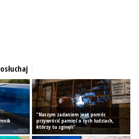
osłuchaj
"Naszym zadaniem jest pomóc
omnik
przywrócić pamięć o tych ludziach,
P
którzy tu zginęli"
P