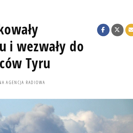
akowały
tu i wezwały do
ńców Tyru
NA AGENCJA RADIOWA