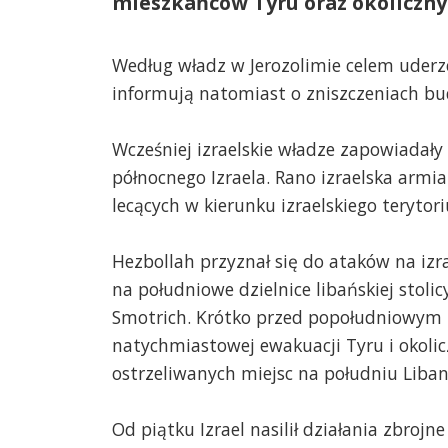
mieszkańców Tyru oraz okoliczny
Według władz w Jerozolimie celem uderze
informują natomiast o zniszczeniach b
Wcześniej izraelskie władze zapowiadały
północnego Izraela. Rano izraelska arm
lecących w kierunku izraelskiego terytor
Hezbollah przyznał się do ataków na izr
na południowe dzielnice libańskiej stolic
Smotrich. Krótko przed popołudniowym n
natychmiastowej ewakuacji Tyru i okolic
ostrzeliwanych miejsc na południu Liban
Od piątku Izrael nasilił działania zbrojn