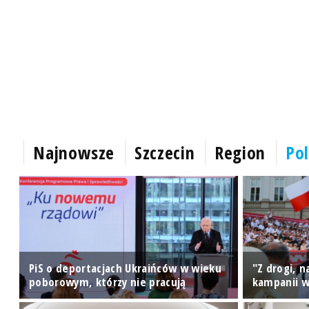
Najnowsze
Szczecin
Region
Pol
PiS o deportacjach Ukraińców w wieku
"Z drogi, 
poborowym, którzy nie pracują
kampanii w