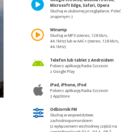
Microsoft Edge, Safari, Opera
Słuchaj w ulubionej przeglądarce. Poleć
znajomym :)
Winamp
Słuchaj w MP3 (stereo, 128 kb/s,
44.1kHz) lub w AAC+ (stereo, 128 kb/s,
44.1kHz)
Telefon lub tablet z Androidem
Pobierz aplikację Radia Szczecin
z Google Play
iPad, iPhone, iPod
Pobierz aplikację Radia Szczecin
z AppStore
Odbiornik FM
Słuchaj w województwie
zachodniopomorskiem
(z wyłączeniem wschodniej części) na
częstotliwościach 92,0 - 94,4 - 98,7 -