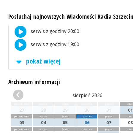
Posłuchaj najnowszych Wiadomości Radia Szczeci
serwis z godziny 20:00
serwis z godziny 19:00
pokaż więcej
Archiwum informacji
sierpień 2026
poniedziałek
wtorek
środa
czwartek
piątek
sobot
27
28
29
30
31
01
poniedziałek
wtorek
środa
czwartek
piątek
sobot
03
04
05
06
07
08
poniedziałek
wtorek
środa
czwartek
piątek
sobot