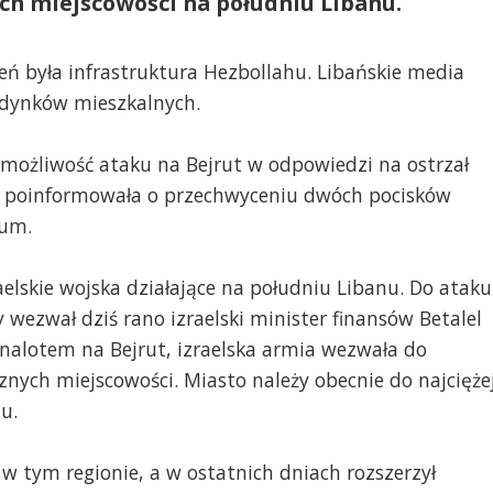
ch miejscowości na południu Libanu.
ń była infrastruktura Hezbollahu. Libańskie media
udynków mieszkalnych.
 możliwość ataku na Bejrut w odpowiedzi na ostrzał
ia poinformowała o przechwyceniu dwóch pocisków
ium.
aelskie wojska działające na południu Libanu. Do ataku
y wezwał dziś rano izraelski minister finansów Betalel
alotem na Bejrut, izraelska armia wezwała do
znych miejscowości. Miasto należy obecnie do najcięże
u.
e w tym regionie, a w ostatnich dniach rozszerzył