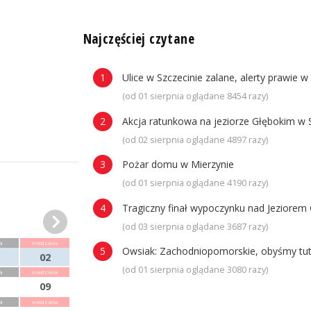
n
Najczęściej czytane
Ulice w Szczecinie zalane, alerty prawie w
(od 01 sierpnia oglądane 8454 razy)
Akcja ratunkowa na jeziorze Głębokim w 
(od 02 sierpnia oglądane 4897 razy)
Pożar domu w Mierzynie
(od 01 sierpnia oglądane 4190 razy)
Tragiczny finał wypoczynku nad Jeziorem 
(od 03 sierpnia oglądane 3687 razy)
a
niedziela
Owsiak: Zachodniopomorskie, obyśmy tuta
02
(od 01 sierpnia oglądane 3080 razy)
a
niedziela
09
a
niedziela