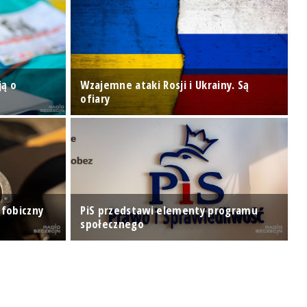
S
ją o
Wzajemne ataki Rosji i Ukrainy. Są
r
ofiary
s
ofobiczny
PiS przedstawi elementy programu
P
społecznego
B