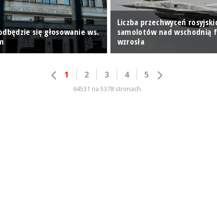
Liczba przechwyceń rosyjski
odbędzie się głosowanie ws.
samolotów nad wschodnią f
m
wzrosła
1
2
3
4
5
64531 na 5378 stronach