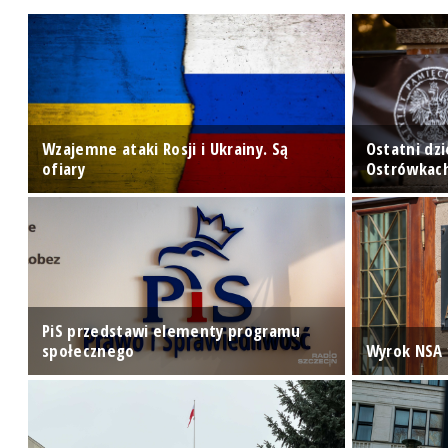
Wzajemne ataki Rosji i Ukrainy. Są
Ostatni dz
ofiary
Ostrówkac
PiS przedstawi elementy programu
społecznego
Wyrok NSA 