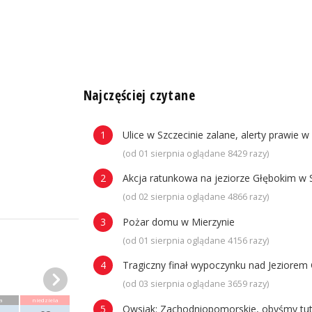
n
Najczęściej czytane
Ulice w Szczecinie zalane, alerty prawie w
(od 01 sierpnia oglądane 8429 razy)
Akcja ratunkowa na jeziorze Głębokim w 
(od 02 sierpnia oglądane 4866 razy)
Pożar domu w Mierzynie
(od 01 sierpnia oglądane 4156 razy)
Tragiczny finał wypoczynku nad Jeziorem 
(od 03 sierpnia oglądane 3659 razy)
a
niedziela
Owsiak: Zachodniopomorskie, obyśmy tuta