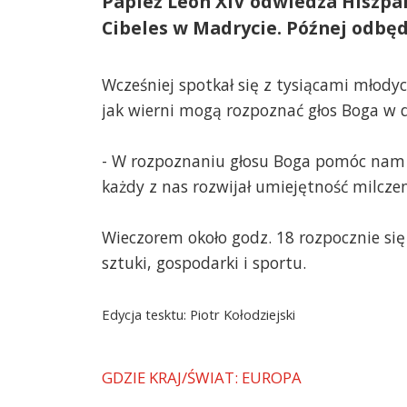
Papież Leon XIV odwiedza Hiszpan
Cibeles w Madrycie. Późnej odbędz
Wcześniej spotkał się z tysiącami młodyc
jak wierni mogą rozpoznać głos Boga w d
- W rozpoznaniu głosu Boga pomóc nam 
każdy z nas rozwijał umiejętność milczen
Wieczorem około godz. 18 rozpocznie się
sztuki, gospodarki i sportu.
Edycja tesktu: Piotr Kołodziejski
GDZIE KRAJ/ŚWIAT: EUROPA