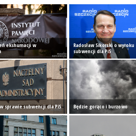
ień ekshumacji w
Radosław Sikorski o wyroku
h
subwencji dla PiS
w sprawie subwencji dla PiS
Będzie gorąco i burzowo