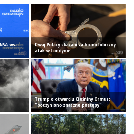
 NSA ws.
Dwaj Polacy skazani za homofobiczny
atak w Londynie
S
Trump o otwarciu Cieśniny Ormuz:
P
"poczyniono znaczne postępy"
S