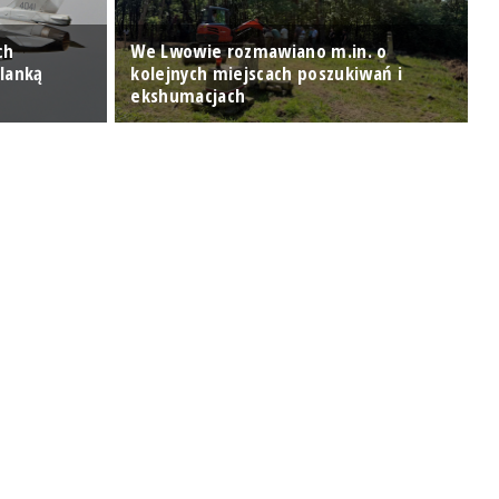
ch
We Lwowie rozmawiano m.in. o
lanką
kolejnych miejscach poszukiwań i
U
ekshumacjach
P