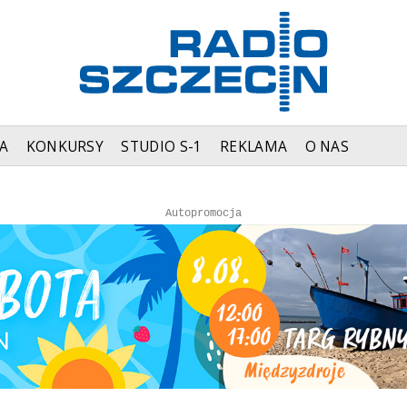
A
KONKURSY
STUDIO S-1
REKLAMA
O NAS
Autopromocja
Autopromocja