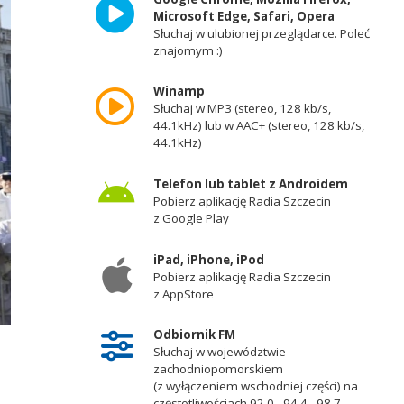
Microsoft Edge, Safari, Opera
Słuchaj w ulubionej przeglądarce. Poleć
znajomym :)
Winamp
Słuchaj w MP3 (stereo, 128 kb/s,
44.1kHz) lub w AAC+ (stereo, 128 kb/s,
44.1kHz)
Telefon lub tablet z Androidem
Pobierz aplikację Radia Szczecin
z Google Play
iPad, iPhone, iPod
Pobierz aplikację Radia Szczecin
z AppStore
Odbiornik FM
Słuchaj w województwie
zachodniopomorskiem
(z wyłączeniem wschodniej części) na
częstotliwościach 92,0 - 94,4 - 98,7 -