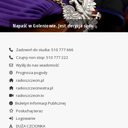
Napaść w Goleniowie. Jest decyzja sądu
Zadzwoń do studia: 510 777 666
Czujny non stop: 510 777 222
Wyślij do nas wiadomość
Prognoza pogody
radioszczecin.pl
radioszczecinextra.pl
radioszczecin.tv
Biuletyn Informacji Publicznej
Posłuchaj teraz
Logowanie
DUŻA CZCIONKA