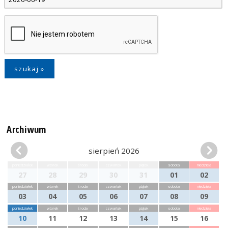
Archiwum
sierpień 2026
poniedziałek
wtorek
środa
czwartek
piątek
sobota
niedziela
27
28
29
30
31
01
02
poniedziałek
wtorek
środa
czwartek
piątek
sobota
niedziela
03
04
05
06
07
08
09
poniedziałek
wtorek
środa
czwartek
piątek
sobota
niedziela
10
11
12
13
14
15
16