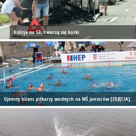
Kolizja na S3, tworzą się korki
Ujemny bilans piłkarzy wodnych na MŚ juniorów [ZDJĘCIA]