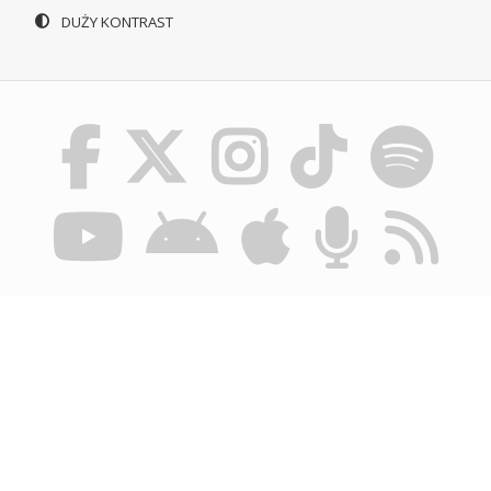
DUŻY KONTRAST
© POLSKIE RADIO SZCZECIN SA. WSZYSTKIE PRAWA
ZASTRZEŻONE.
REGULAMIN KORZYSTANIA Z PORTALU
POLITYKA
PRYWATNOŚCI
BIULETYN INFORMACJI PUBLICZNEJ