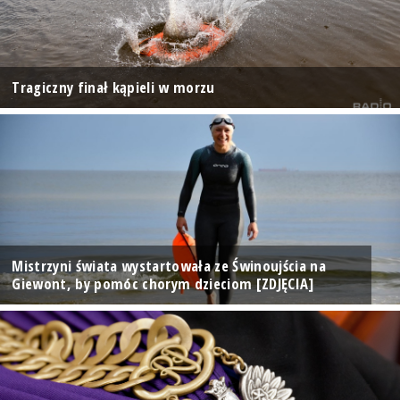
Tragiczny finał kąpieli w morzu
Mistrzyni świata wystartowała ze Świnoujścia na
Giewont, by pomóc chorym dzieciom [ZDJĘCIA]