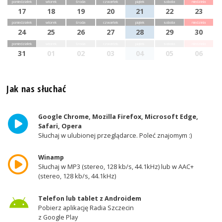
poniedziałek
wtorek
środa
czwartek
piątek
sobota
niedziela
17
18
19
20
21
22
23
poniedziałek
wtorek
środa
czwartek
piątek
sobota
niedziela
24
25
26
27
28
29
30
poniedziałek
wtorek
środa
czwartek
piątek
sobota
niedziela
31
01
02
03
04
05
06
Jak nas słuchać
Google Chrome, Mozilla Firefox, Microsoft Edge,
Safari, Opera
Słuchaj w ulubionej przeglądarce. Poleć znajomym :)
Winamp
Słuchaj w MP3 (stereo, 128 kb/s, 44.1kHz) lub w AAC+
(stereo, 128 kb/s, 44.1kHz)
Telefon lub tablet z Androidem
Pobierz aplikację Radia Szczecin
z Google Play