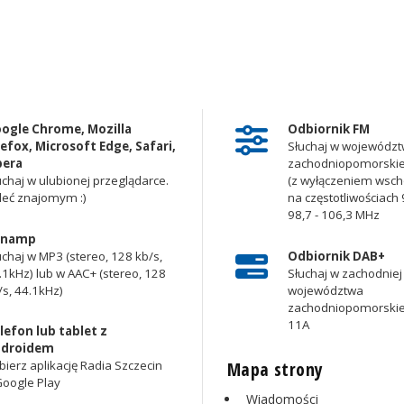
ogle Chrome, Mozilla
Odbiornik FM
refox, Microsoft Edge, Safari,
Słuchaj w województ
era
zachodniopomorsk
uchaj w ulubionej przeglądarce.
(z wyłączeniem wscho
leć znajomym :)
na częstotliwościach 9
98,7 - 106,3 MHz
inamp
uchaj w MP3 (stereo, 128 kb/s,
Odbiornik DAB+
.1kHz) lub w AAC+ (stereo, 128
Słuchaj w zachodniej 
/s, 44.1kHz)
województwa
zachodniopomorskie
11A
lefon lub tablet z
droidem
Mapa strony
bierz aplikację Radia Szczecin
Google Play
Wiadomości