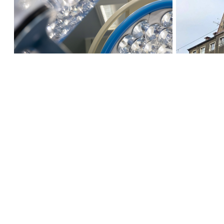
"Najdroższy zabieg to ten,
który później trzeba latami
Zabytko
naprawiać"
do remo
Zadzwoń do studia: 510 777 666
Czujny non stop: 510 777 222
Wyślij do nas wiadomość
Prognoza pogody