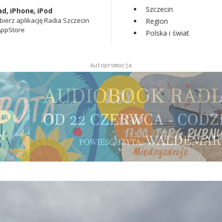
Szczecin
ad, iPhone, iPod
bierz aplikację Radia Szczecin
Region
AppStore
Polska i świat
Autopromocja
Autopromocja
Reklama