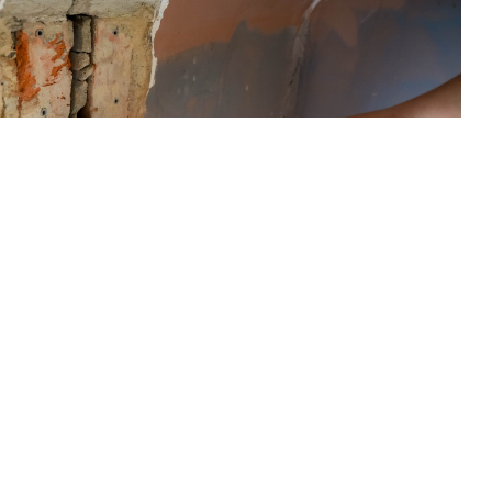
jący budynek przy ul. Hożej w coraz
szym stanie. Mieszkańcy: nadzór może
ąć decyzję o eksmisji [WIDEO, ZDJĘCIA]
Posłuchaj teraz
Logowanie
DUŻA CZCIONKA
DUŻY KONTRAST