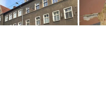
Pęka
we kamienice przy Kolumba
gor
ntu
podj
radioszczecin.pl
radioszczecinextra.pl
radioszczecin.tv
Biuletyn Informacji Publicznej