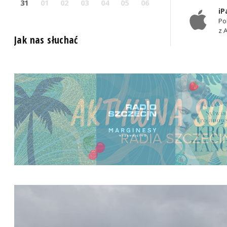
31
01
02
03
04
05
06
iP
Po
z 
Jak nas słuchać