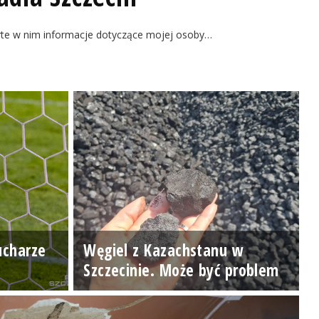
rte w nim informacje dotyczące mojej osoby…
ucharze
Węgiel z Kazachstanu w
Szczecinie. Może być problem