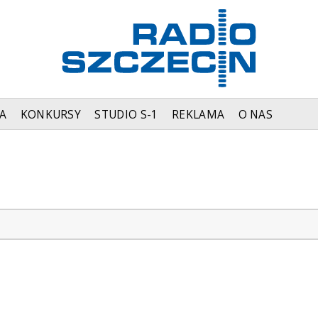
A
KONKURSY
STUDIO S-1
REKLAMA
O NAS