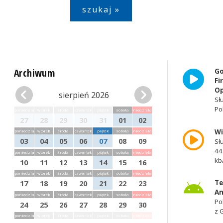
Archiwum
Go
Fi
Op
sierpień 2026
Sł
Po
poniedziałek
wtorek
środa
czwartek
piątek
sobota
niedziela
27
28
29
30
31
01
02
W
poniedziałek
wtorek
środa
czwartek
piątek
sobota
niedziela
03
04
05
06
07
08
09
Sł
44
poniedziałek
wtorek
środa
czwartek
piątek
sobota
niedziela
kb
10
11
12
13
14
15
16
poniedziałek
wtorek
środa
czwartek
piątek
sobota
niedziela
Te
17
18
19
20
21
22
23
An
poniedziałek
wtorek
środa
czwartek
piątek
sobota
niedziela
Po
24
25
26
27
28
29
30
z 
poniedziałek
wtorek
środa
czwartek
piątek
sobota
niedziela