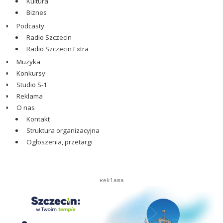
Kultura
Biznes
Podcasty
Radio Szczecin
Radio Szczecin Extra
Muzyka
Konkursy
Studio S-1
Reklama
O nas
Kontakt
Struktura organizacyjna
Ogłoszenia, przetargi
Autopromocja
Autopromocja
Reklama