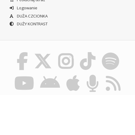
Logowanie
DUŻA CZCIONKA
DUŻY KONTRAST
© POLSKIE RADIO SZCZECIN SA. WSZYSTKIE PRAWA
ZASTRZEŻONE.
REGULAMIN KORZYSTANIA Z PORTALU
POLITYKA
PRYWATNOŚCI
BIULETYN INFORMACJI PUBLICZNEJ