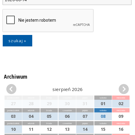
Archiwum
sierpień 2026
poniedziałek
wtorek
środa
czwartek
piątek
sobota
niedziela
27
28
29
30
31
01
02
poniedziałek
wtorek
środa
czwartek
piątek
sobota
niedziela
03
04
05
06
07
08
09
poniedziałek
wtorek
środa
czwartek
piątek
sobota
niedziela
10
11
12
13
14
15
16