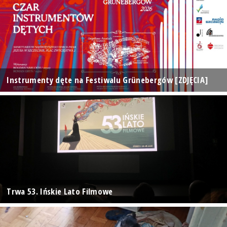
Instrumenty dęte na Festiwalu Grünebergów [ZDJĘCIA]
Trwa 53. Ińskie Lato Filmowe