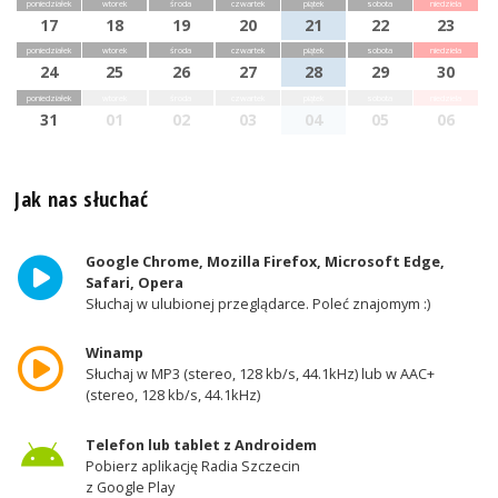
poniedziałek
wtorek
środa
czwartek
piątek
sobota
niedziela
17
18
19
20
21
22
23
poniedziałek
wtorek
środa
czwartek
piątek
sobota
niedziela
24
25
26
27
28
29
30
poniedziałek
wtorek
środa
czwartek
piątek
sobota
niedziela
31
01
02
03
04
05
06
Jak nas słuchać
Google Chrome, Mozilla Firefox, Microsoft Edge,
Safari, Opera
Słuchaj w ulubionej przeglądarce. Poleć znajomym :)
Winamp
Słuchaj w MP3 (stereo, 128 kb/s, 44.1kHz) lub w AAC+
(stereo, 128 kb/s, 44.1kHz)
Telefon lub tablet z Androidem
Pobierz aplikację Radia Szczecin
z Google Play