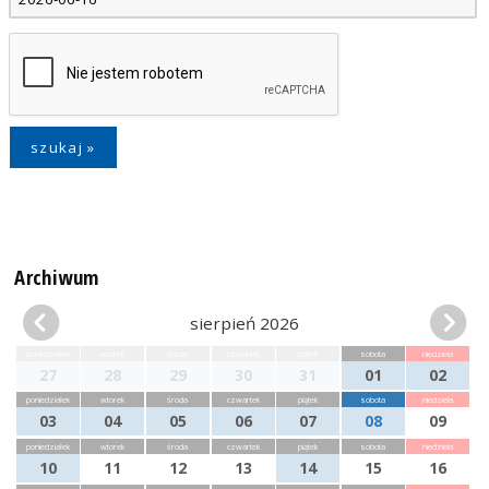
Archiwum
sierpień 2026
poniedziałek
wtorek
środa
czwartek
piątek
sobota
niedziela
27
28
29
30
31
01
02
poniedziałek
wtorek
środa
czwartek
piątek
sobota
niedziela
03
04
05
06
07
08
09
poniedziałek
wtorek
środa
czwartek
piątek
sobota
niedziela
10
11
12
13
14
15
16