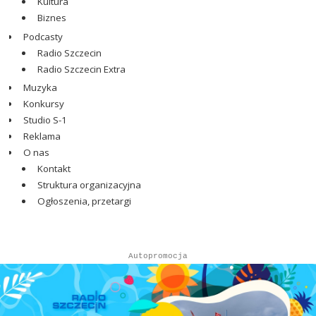
Kultura
Biznes
Podcasty
Radio Szczecin
Radio Szczecin Extra
Muzyka
Konkursy
Studio S-1
Reklama
O nas
Kontakt
Struktura organizacyjna
Ogłoszenia, przetargi
Autopromocja
Autopromocja
Reklama