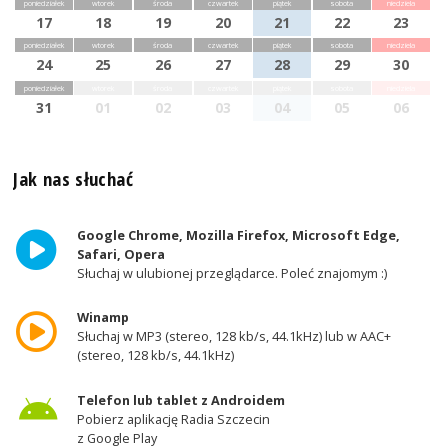
poniedziałek
wtorek
środa
czwartek
piątek
sobota
niedziela
17
18
19
20
21
22
23
poniedziałek
wtorek
środa
czwartek
piątek
sobota
niedziela
24
25
26
27
28
29
30
poniedziałek
wtorek
środa
czwartek
piątek
sobota
niedziela
31
01
02
03
04
05
06
Jak nas słuchać
Google Chrome, Mozilla Firefox, Microsoft Edge,
Safari, Opera
Słuchaj w ulubionej przeglądarce. Poleć znajomym :)
Winamp
Słuchaj w MP3 (stereo, 128 kb/s, 44.1kHz) lub w AAC+
(stereo, 128 kb/s, 44.1kHz)
Telefon lub tablet z Androidem
Pobierz aplikację Radia Szczecin
z Google Play