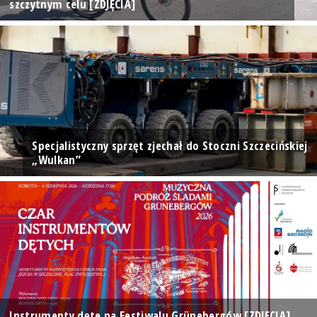
szczytnym celu [ZDJĘCIA]
Specjalistyczny sprzęt zjechał do Stoczni Szczecińskiej
„Wulkan”
Instrumenty dęte na Festiwalu Grünebergów [ZDJĘCIA]