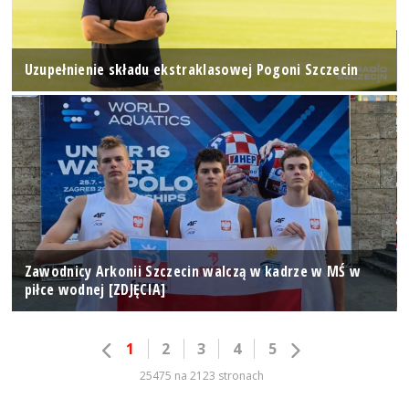
Uzupełnienie składu ekstraklasowej Pogoni Szczecin
Zawodnicy Arkonii Szczecin walczą w kadrze w MŚ w
piłce wodnej [ZDJĘCIA]
1
2
3
4
5
25475 na 2123 stronach