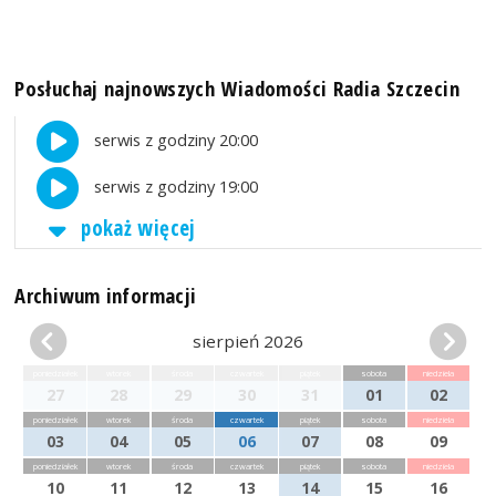
Posłuchaj najnowszych Wiadomości Radia Szczecin
serwis z godziny 20:00
serwis z godziny 19:00
pokaż więcej
Archiwum informacji
sierpień 2026
poniedziałek
wtorek
środa
czwartek
piątek
sobota
niedziela
27
28
29
30
31
01
02
poniedziałek
wtorek
środa
czwartek
piątek
sobota
niedziela
03
04
05
06
07
08
09
poniedziałek
wtorek
środa
czwartek
piątek
sobota
niedziela
10
11
12
13
14
15
16