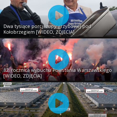
Dwa tysiące porcji zupy grzybowej pod
Kołobrzegiem [WIDEO, ZDJECIA]
82. rocznica wybuchu Powstania Warszawskiego
[WIDEO, ZDJĘCIA]