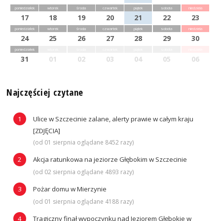
poniedziałek
wtorek
środa
czwartek
piątek
sobota
niedziela
17
18
19
20
21
22
23
poniedziałek
wtorek
środa
czwartek
piątek
sobota
niedziela
24
25
26
27
28
29
30
poniedziałek
wtorek
środa
czwartek
piątek
sobota
niedziela
31
01
02
03
04
05
06
Najczęściej czytane
Ulice w Szczecinie zalane, alerty prawie w całym kraju
[ZDJĘCIA]
(od 01 sierpnia oglądane 8452 razy)
Akcja ratunkowa na jeziorze Głębokim w Szczecinie
(od 02 sierpnia oglądane 4893 razy)
Pożar domu w Mierzynie
(od 01 sierpnia oglądane 4188 razy)
Tragiczny finał wypoczynku nad Jeziorem Głębokie w