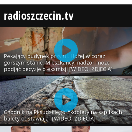
radioszczecin.tv
Pękający budynek przy ul. Hożej w coraz
gorszym stanie. Mieszkańcy: nadzór może
podjąć decyzję o eksmisji [WIDEO, ZDJĘCIA]
Chodnik na Piłsudskiego: "kobiety na szpilkach
balety odstawiają" [WIDEO, ZDJĘCIA]