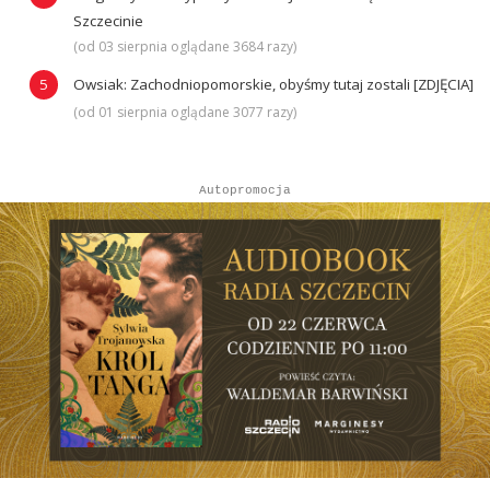
Szczecinie
(od 03 sierpnia oglądane 3684 razy)
Owsiak: Zachodniopomorskie, obyśmy tutaj zostali [ZDJĘCIA]
(od 01 sierpnia oglądane 3077 razy)
Autopromocja