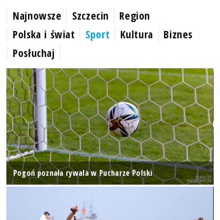
Najnowsze
Szczecin
Region
Polska i świat
Sport
Kultura
Biznes
Posłuchaj
Pogoń poznała rywala w Pucharze Polski