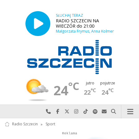
SŁUCHAJ TERAZ
RADIO SZCZECIN NA
WIECZÓR do 21:00
Małgorzata Frymus, Anna Kolmer
°C
jutro
pojutrze
24
°C
°C
22
24
Najlepiej po prostu do nas zadzwoń
Odwiedź nas na Facebook-u
Odwiedź nas na X
Odwiedź nas na Instagram-ie
Odwiedź nas na TikTok-u
Szukaj nas na Spotify
Wyślij do nas w
Szukaj
Radio Szczecin
»
Sport
Autopromocja
Autopromocja
Reklama