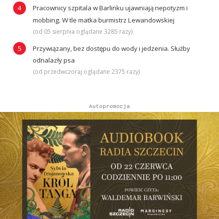
Pracownicy szpitala w Barlinku ujawniają nepotyzm i
mobbing. W tle matka burmistrz Lewandowskiej
(od 05 sierpnia oglądane 3285 razy)
Przywiązany, bez dostępu do wody i jedzenia. Służby
odnalazły psa
(od przedwczoraj oglądane 2375 razy)
Autopromocja