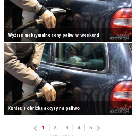
Wyższe maksymalne ceny paliw w weekend
Koniec z obniżką akcyzy na paliwo
1
2
3
4
5