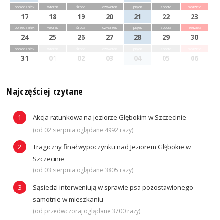
poniedziałek
wtorek
środa
czwartek
piątek
sobota
niedziela
17
18
19
20
21
22
23
poniedziałek
wtorek
środa
czwartek
piątek
sobota
niedziela
24
25
26
27
28
29
30
poniedziałek
wtorek
środa
czwartek
piątek
sobota
niedziela
31
01
02
03
04
05
06
Najczęściej czytane
Akcja ratunkowa na jeziorze Głębokim w Szczecinie
(od 02 sierpnia oglądane 4992 razy)
Tragiczny finał wypoczynku nad Jeziorem Głębokie w
Szczecinie
(od 03 sierpnia oglądane 3805 razy)
Sąsiedzi interweniują w sprawie psa pozostawionego
samotnie w mieszkaniu
(od przedwczoraj oglądane 3700 razy)