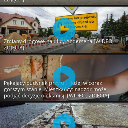
Zmiany drogowe na ulicy Andersena [WIDEO,
ZDJĘCIA]
Pękający budynek przy ul. Hożej w coraz
gorszym stanie. Mieszkańcy: nadzór może
podjąć decyzję o eksmisji [WIDEO, ZDJĘCIA]