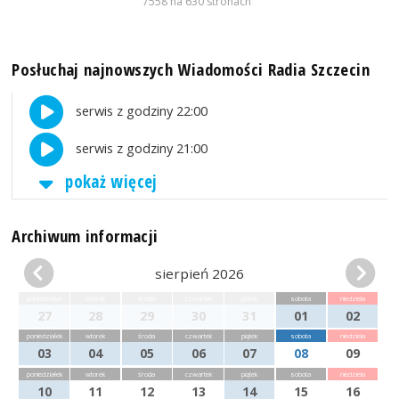
7558 na 630 stronach
Posłuchaj najnowszych Wiadomości Radia Szczecin
serwis z godziny 22:00
serwis z godziny 21:00
pokaż więcej
Archiwum informacji
sierpień 2026
poniedziałek
wtorek
środa
czwartek
piątek
sobota
niedziela
27
28
29
30
31
01
02
poniedziałek
wtorek
środa
czwartek
piątek
sobota
niedziela
03
04
05
06
07
08
09
poniedziałek
wtorek
środa
czwartek
piątek
sobota
niedziela
10
11
12
13
14
15
16