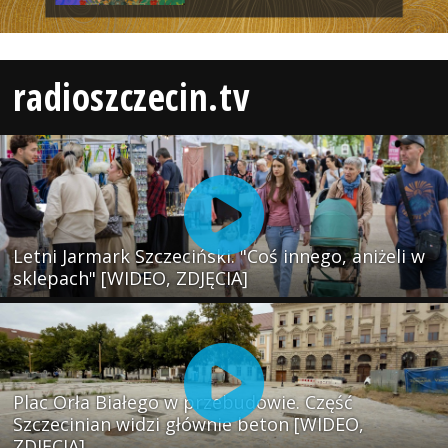
radioszczecin.tv
Letni Jarmark Szczeciński. "Coś innego, aniżeli w
sklepach" [WIDEO, ZDJĘCIA]
Plac Orła Białego w przebudowie. Część
Szczecinian widzi głównie beton [WIDEO,
ZDJĘCIA]