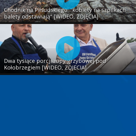
Chodnik na Piłsudskiego: "kobiety na szpilkach
balety odstawiają" [WIDEO, ZDJĘCIA]
Dwa tysiące porcji zupy grzybowej pod
Kołobrzegiem [WIDEO, ZDJECIA]