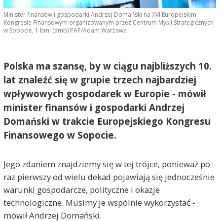
Minister finansów i gospodarki Andrzej Domański na XVI Europejskim
Kongresie Finansowym organizowanym przez Centrum Myśli Strategicznych
w Sopocie, 1 bm. (amb) PAP/Adam Warżawa
Polska ma szansę, by w ciągu najbliższych 10.
lat znaleźć się w grupie trzech najbardziej
wpływowych gospodarek w Europie - mówił
minister finansów i gospodarki Andrzej
Domański w trakcie Europejskiego Kongresu
Finansowego w Sopocie.
Jego zdaniem znajdziemy się w tej trójce, ponieważ po
raz pierwszy od wielu dekad pojawiają się jednocześnie
warunki gospodarcze, polityczne i okazje
technologiczne. Musimy je wspólnie wykorzystać -
mówił Andrzej Domański.