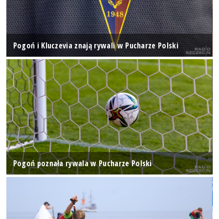
Pogoń i Kluczevia znają rywali w Pucharze Polski
Pogoń poznała rywala w Pucharze Polski