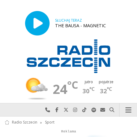
SŁUCHAJ TERAZ
THE BAUSA - MAGNETIC
°C
jutro
pojutrze
24
°C
°C
30
32
Najlepiej po prostu do nas zadzwoń
Odwiedź nas na Facebook-u
Odwiedź nas na X
Odwiedź nas na Instagram-ie
Odwiedź nas na TikTok-u
Szukaj nas na Spotify
Wyślij do nas w
Szukaj
Radio Szczecin
»
Sport
Autopromocja
Reklama