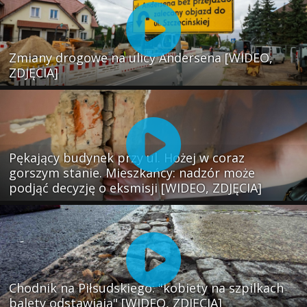
Zmiany drogowe na ulicy Andersena [WIDEO,
ZDJĘCIA]
Pękający budynek przy ul. Hożej w coraz
gorszym stanie. Mieszkańcy: nadzór może
podjąć decyzję o eksmisji [WIDEO, ZDJĘCIA]
Chodnik na Piłsudskiego: "kobiety na szpilkach
balety odstawiają" [WIDEO, ZDJĘCIA]