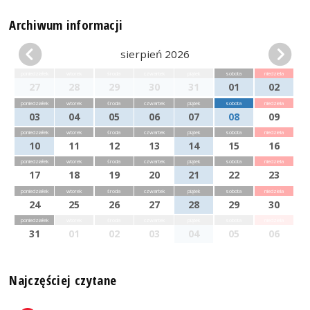
Archiwum informacji
sierpień 2026
poniedziałek
wtorek
środa
czwartek
piątek
sobota
niedziela
27
28
29
30
31
01
02
poniedziałek
wtorek
środa
czwartek
piątek
sobota
niedziela
03
04
05
06
07
08
09
poniedziałek
wtorek
środa
czwartek
piątek
sobota
niedziela
10
11
12
13
14
15
16
poniedziałek
wtorek
środa
czwartek
piątek
sobota
niedziela
17
18
19
20
21
22
23
poniedziałek
wtorek
środa
czwartek
piątek
sobota
niedziela
24
25
26
27
28
29
30
poniedziałek
wtorek
środa
czwartek
piątek
sobota
niedziela
31
01
02
03
04
05
06
Najczęściej czytane