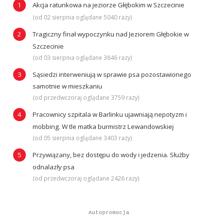
Akcja ratunkowa na jeziorze Głębokim w Szczecinie
(od 02 sierpnia oglądane 5040 razy)
Tragiczny finał wypoczynku nad Jeziorem Głębokie w
Szczecinie
(od 03 sierpnia oglądane 3846 razy)
Sąsiedzi interweniują w sprawie psa pozostawionego
samotnie w mieszkaniu
(od przedwczoraj oglądane 3759 razy)
Pracownicy szpitala w Barlinku ujawniają nepotyzm i
mobbing. W tle matka burmistrz Lewandowskiej
(od 05 sierpnia oglądane 3403 razy)
Przywiązany, bez dostępu do wody i jedzenia. Służby
odnalazły psa
(od przedwczoraj oglądane 2426 razy)
Autopromocja