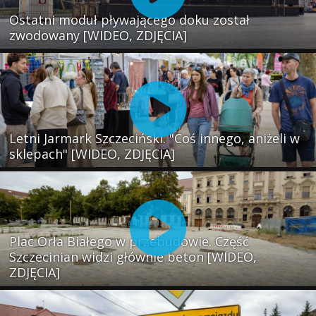
Ostatni moduł pływającego doku został
zwodowany [WIDEO, ZDJĘCIA]
Letni Jarmark Szczeciński. "Coś innego, aniżeli w
sklepach" [WIDEO, ZDJĘCIA]
Plac Orła Białego w przebudowie. Część
Szczecinian widzi głównie beton [WIDEO,
ZDJĘCIA]