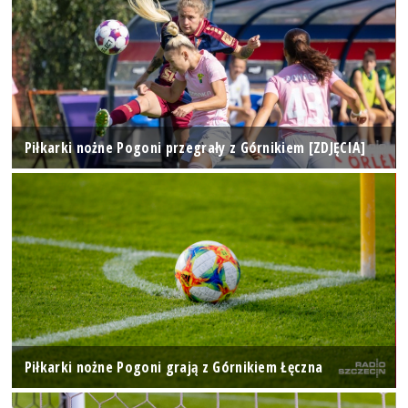
Piłkarki nożne Pogoni przegrały z Górnikiem [ZDJĘCIA]
Piłkarki nożne Pogoni grają z Górnikiem Łęczna