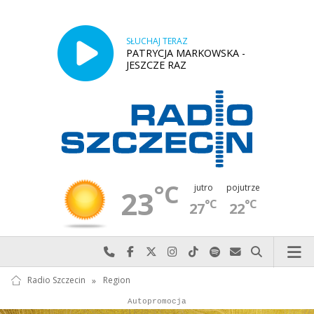
SŁUCHAJ TERAZ
PATRYCJA MARKOWSKA -
JESZCZE RAZ
°C
jutro
pojutrze
23
°C
°C
27
22
Najlepiej po prostu do nas zadzwoń
Odwiedź nas na Facebook-u
Odwiedź nas na X
Odwiedź nas na Instagram-ie
Odwiedź nas na TikTok-u
Szukaj nas na Spotify
Wyślij do nas w
Szukaj
Radio Szczecin
»
Region
Autopromocja
Reklama