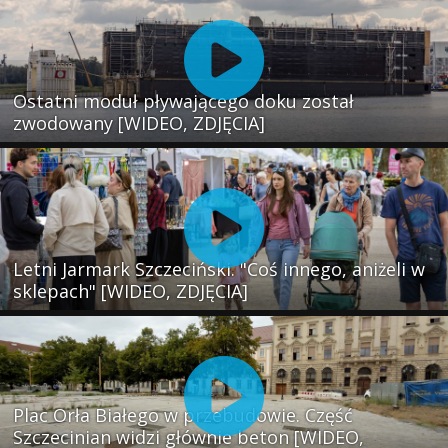
Ostatni moduł pływającego doku został
zwodowany [WIDEO, ZDJĘCIA]
Letni Jarmark Szczeciński. "Coś innego, aniżeli w
sklepach" [WIDEO, ZDJĘCIA]
Plac Orła Białego w przebudowie. Część
Szczecinian widzi głównie beton [WIDEO,