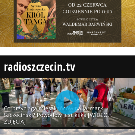
radioszczecin.tv
Co przyciąga mieszkańców na Jarmark
Szczeciński? Powodów jest kilka [WIDEO,
ZDJĘCIA]