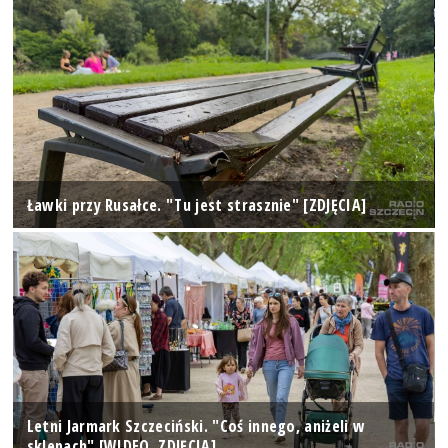
Ławki przy Rusałce. "Tu jest strasznie" [ZDJĘCIA]
Letni Jarmark Szczeciński. "Coś innego, aniżeli w
sklepach" [WIDEO, ZDJĘCIA]