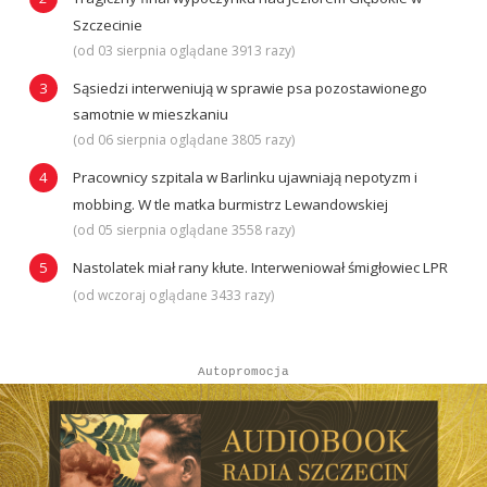
Szczecinie
(od 03 sierpnia oglądane 3913 razy)
Sąsiedzi interweniują w sprawie psa pozostawionego
samotnie w mieszkaniu
(od 06 sierpnia oglądane 3805 razy)
Pracownicy szpitala w Barlinku ujawniają nepotyzm i
mobbing. W tle matka burmistrz Lewandowskiej
(od 05 sierpnia oglądane 3558 razy)
Nastolatek miał rany kłute. Interweniował śmigłowiec LPR
(od wczoraj oglądane 3433 razy)
Autopromocja