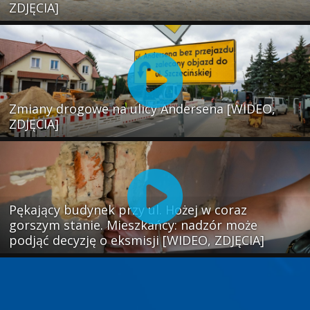
ZDJĘCIA]
Zmiany drogowe na ulicy Andersena [WIDEO,
ZDJĘCIA]
Pękający budynek przy ul. Hożej w coraz
gorszym stanie. Mieszkańcy: nadzór może
podjąć decyzję o eksmisji [WIDEO, ZDJĘCIA]