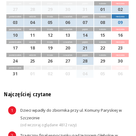
poniedziałek
wtorek
środa
czwartek
piątek
sobota
niedziela
27
28
29
30
31
01
02
poniedziałek
wtorek
środa
czwartek
piątek
sobota
niedziela
03
04
05
06
07
08
09
poniedziałek
wtorek
środa
czwartek
piątek
sobota
niedziela
10
11
12
13
14
15
16
poniedziałek
wtorek
środa
czwartek
piątek
sobota
niedziela
17
18
19
20
21
22
23
poniedziałek
wtorek
środa
czwartek
piątek
sobota
niedziela
24
25
26
27
28
29
30
poniedziałek
wtorek
środa
czwartek
piątek
sobota
niedziela
31
01
02
03
04
05
06
Najczęściej czytane
Dzieci wpadły do zbiornika przy ul. Komuny Paryskiej w
Szczecinie
(od wczoraj oglądane 4812 razy)
Tragiczny finał wypoczynku nad Jeziorem Głębokie w