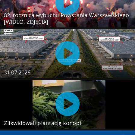
82. rocznica wybuchu Powstania Warszawskiego
[WIDEO, ZDJĘCIA]
31.07.2026
Zlikwidowali plantację konopi