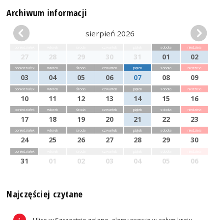
Archiwum informacji
sierpień 2026
poniedziałek
wtorek
środa
czwartek
piątek
sobota
niedziela
27
28
29
30
31
01
02
poniedziałek
wtorek
środa
czwartek
piątek
sobota
niedziela
03
04
05
06
07
08
09
poniedziałek
wtorek
środa
czwartek
piątek
sobota
niedziela
10
11
12
13
14
15
16
poniedziałek
wtorek
środa
czwartek
piątek
sobota
niedziela
17
18
19
20
21
22
23
poniedziałek
wtorek
środa
czwartek
piątek
sobota
niedziela
24
25
26
27
28
29
30
poniedziałek
wtorek
środa
czwartek
piątek
sobota
niedziela
31
01
02
03
04
05
06
Najczęściej czytane