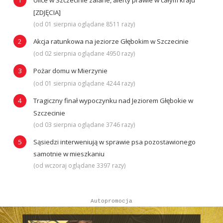
Ulice w Szczecinie zalane, alerty prawie w całym kraju
[ZDJĘCIA]
(od 01 sierpnia oglądane 8511 razy)
Akcja ratunkowa na jeziorze Głębokim w Szczecinie
(od 02 sierpnia oglądane 4950 razy)
Pożar domu w Mierzynie
(od 01 sierpnia oglądane 4244 razy)
Tragiczny finał wypoczynku nad Jeziorem Głębokie w
Szczecinie
(od 03 sierpnia oglądane 3746 razy)
Sąsiedzi interweniują w sprawie psa pozostawionego
samotnie w mieszkaniu
(od wczoraj oglądane 3397 razy)
Autopromocja