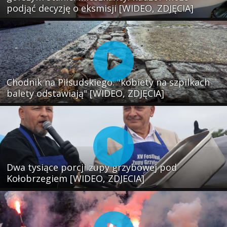
podjąć decyzję o eksmisji [WIDEO, ZDJĘCIA]
Chodnik na Piłsudskiego: "kobiety na szpilkach
balety odstawiają" [WIDEO, ZDJĘCIA]
Dwa tysiące porcji zupy grzybowej pod
Kołobrzegiem [WIDEO, ZDJECIA]