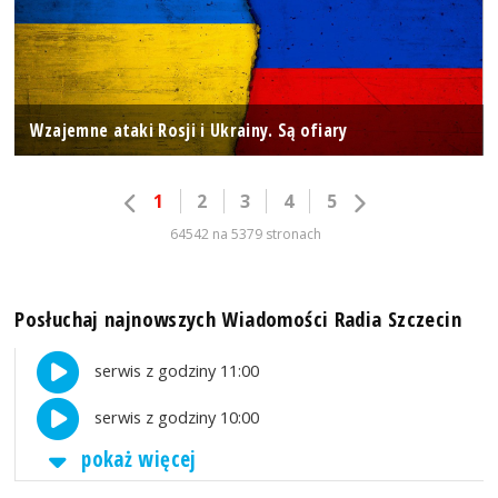
Wzajemne ataki Rosji i Ukrainy. Są ofiary
1
2
3
4
5
64542 na 5379 stronach
Posłuchaj najnowszych Wiadomości Radia Szczecin
serwis z godziny 11:00
serwis z godziny 10:00
pokaż więcej