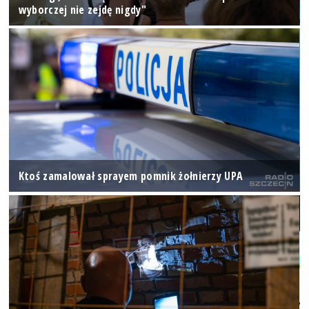
wyborczej nie zejdę nigdy"
Ktoś zamalował sprayem pomnik żołnierzy UPA