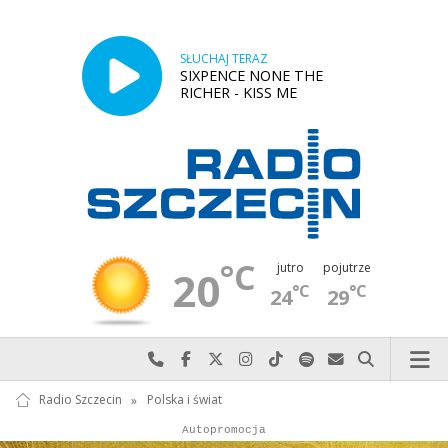
SŁUCHAJ TERAZ
SIXPENCE NONE THE
RICHER - KISS ME
°C
jutro
pojutrze
20
°C
°C
24
29
Najlepiej po prostu do nas zadzwoń
Odwiedź nas na Facebook-u
Odwiedź nas na X
Odwiedź nas na Instagram-ie
Odwiedź nas na TikTok-u
Szukaj nas na Spotify
Wyślij do nas w
Szukaj
Radio Szczecin
»
Polska i świat
Autopromocja
Autopromocja
Reklama