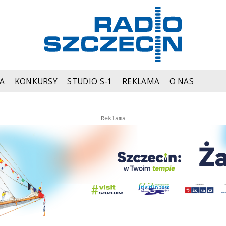
A
KONKURSY
STUDIO S-1
REKLAMA
O NAS
Autopromocja
Reklama