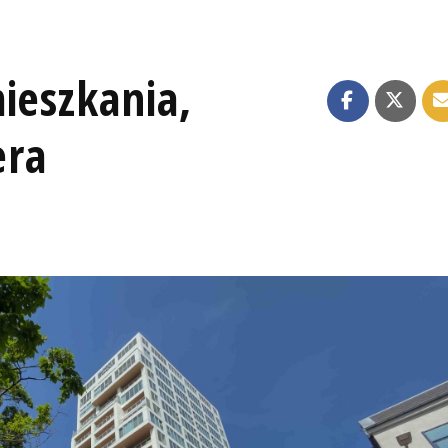
ieszkania,
era