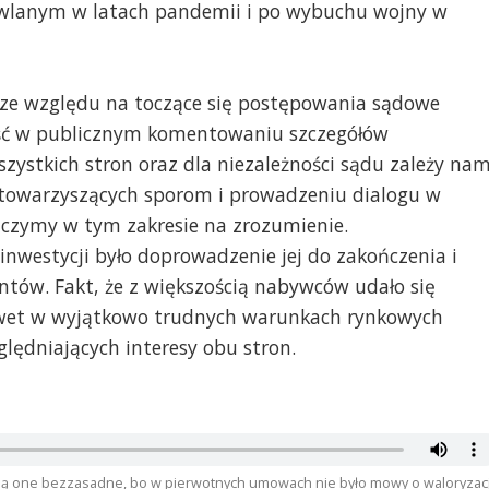
lanym w latach pandemii i po wybuchu wojny w
e ze względu na toczące się postępowania sądowe
ość w publicznym komentowaniu szczegółów
zystkich stron oraz dla niezależności sądu zależy na
 towarzyszących sporom i prowadzeniu dialogu w
iczymy w tym zakresie na zrozumienie.
 inwestycji było doprowadzenie jej do zakończenia i
ntów. Fakt, że z większością nabywców udało się
awet w wyjątkowo trudnych warunkach rynkowych
lędniających interesy obu stron.
są one bezzasadne, bo w pierwotnych umowach nie było mowy o waloryzacj