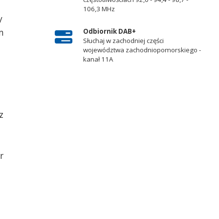
106,3 MHz
y
m
Odbiornik DAB+
Słuchaj w zachodniej części
województwa zachodniopomorskiego -
kanał 11A
z
r