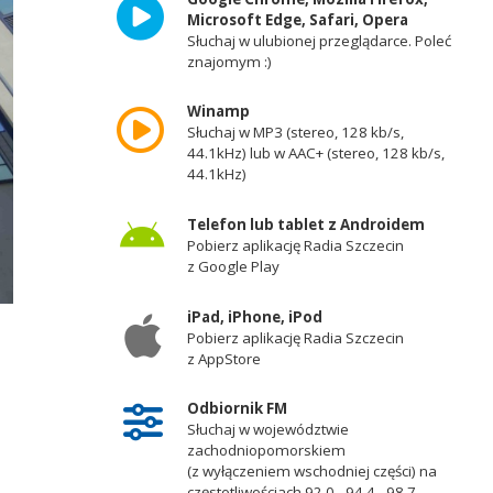
Microsoft Edge, Safari, Opera
Słuchaj w ulubionej przeglądarce. Poleć
znajomym :)
Winamp
Słuchaj w MP3 (stereo, 128 kb/s,
44.1kHz) lub w AAC+ (stereo, 128 kb/s,
44.1kHz)
Telefon lub tablet z Androidem
Pobierz aplikację Radia Szczecin
z Google Play
iPad, iPhone, iPod
Pobierz aplikację Radia Szczecin
z AppStore
Odbiornik FM
Słuchaj w województwie
zachodniopomorskiem
(z wyłączeniem wschodniej części) na
częstotliwościach 92,0 - 94,4 - 98,7 -