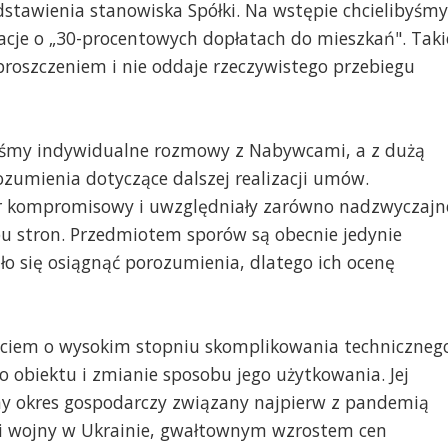
stawienia stanowiska Spółki. Na wstępie chcielibyśmy
acje o „30-procentowych dopłatach do mieszkań". Taki
roszczeniem i nie oddaje rzeczywistego przebiegu
ziliśmy indywidualne rozmowy z Nabywcami, a z dużą
ozumienia dotyczące dalszej realizacji umów.
er kompromisowy i uwzględniały zarówno nadzwyczajn
obu stron. Przedmiotem sporów są obecnie jedynie
ło się osiągnąć porozumienia, dlatego ich ocenę
ęciem o wysokim stopniu skomplikowania techniczneg
 obiektu i zmianie sposobu jego użytkowania. Jej
ny okres gospodarczy związany najpierw z pandemią
i wojny w Ukrainie, gwałtownym wzrostem cen