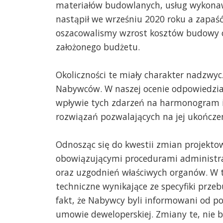
materiałów budowlanych, usług wykonawc
nastąpił we wrześniu 2020 roku a zapaść
oszacowalismy wzrost kosztów budowy o
założonego budżetu.
Okoliczności te miały charakter nadzwycz
Nabywców. W naszej ocenie odpowiedzia
wpływie tych zdarzeń na harmonogram i k
rozwiązań pozwalających na jej ukończen
Odnosząc się do kwestii zmian projektow
obowiązującymi procedurami administra
oraz uzgodnień właściwych organów. W t
techniczne wynikające ze specyfiki prze
fakt, że Nabywcy byli informowani od po
umowie deweloperskiej. Zmiany te, nie