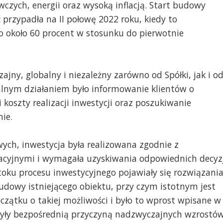
zych, energii oraz wysoką inflacją. Start budowy
 przypadła na II połowę 2022 roku, kiedy to
 około 60 procent w stosunku do pierwotnie
ajny, globalny i niezależny zarówno od Spółki, jak i o
lnym działaniem było informowanie klientów o
oszty realizacji inwestycji oraz poszukiwanie
ie.
ych, inwestycja była realizowana zgodnie z
cyjnymi i wymagała uzyskiwania odpowiednich decyzj
oku procesu inwestycyjnego pojawiały się rozwiązani
budowy istniejącego obiektu, przy czym istotnym jest
czątku o takiej możliwości i było to wprost wpisane w
 były bezpośrednią przyczyną nadzwyczajnych wzrostó